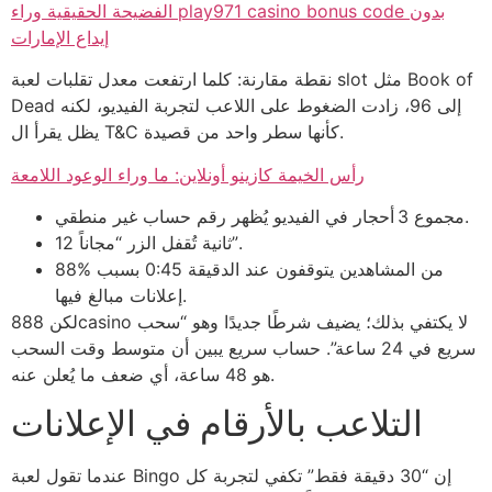
الفضيحة الحقيقية وراء play971 casino bonus code بدون
إيداع الإمارات
نقطة مقارنة: كلما ارتفعت معدل تقلبات لعبة slot مثل Book of
Dead إلى 96، زادت الضغوط على اللاعب لتجربة الفيديو، لكنه
يظل يقرأ ال T&C كأنها سطر واحد من قصيدة.
رأس الخيمة كازينو أونلاين: ما وراء الوعود اللامعة
مجموع 3 أحجار في الفيديو يُظهر رقم حساب غير منطقي.
12 ثانية تُقفل الزر “مجاناً”.
88% من المشاهدين يتوقفون عند الدقيقة 0:45 بسبب
إعلانات مبالغ فيها.
لكن 888casino لا يكتفي بذلك؛ يضيف شرطًا جديدًا وهو “سحب
سريع في 24 ساعة”. حساب سريع يبين أن متوسط وقت السحب
هو 48 ساعة، أي ضعف ما يُعلن عنه.
التلاعب بالأرقام في الإعلانات
عندما تقول لعبة Bingo إن “30 دقيقة فقط” تكفي لتجربة كل