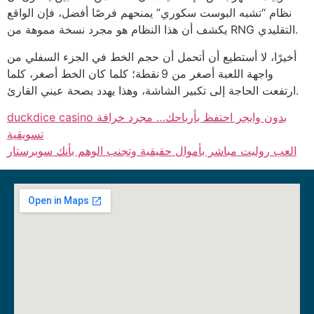
نظام “تشبه البوست سكوري” يمنحهم فرصًا أفضل، فإن الواقع
يكشف أن هذا النظام هو مجرد نسخة مموهة من RNG التقليدي.
أخيرًا، لا أستطيع أن أتحمل أن حجم الخط في الجزء السفلي من
واجهة اللعبة أصغر من 9 نقطة؛ كلما كان الخط أصغر، كلما
ارتفعت الحاجة إلى تكبير الشاشة، وهذا يهدد بصحة عيني القارئ.
duckdice casino بدون وايجر احتفظ بأرباحك… مجرد خرافة
تسويقية
العب روليت مباشر بأموال حقيقية وتجنب الوهم بأنك سوبرستار