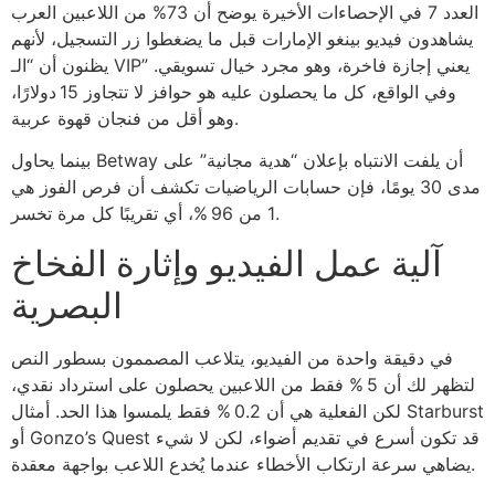
العدد 7 في الإحصاءات الأخيرة يوضح أن 73% من اللاعبين العرب
يشاهدون فيديو بينغو الإمارات قبل ما يضغطوا زر التسجيل، لأنهم
يظنون أن “الـ VIP” يعني إجازة فاخرة، وهو مجرد خيال تسويقي.
وفي الواقع، كل ما يحصلون عليه هو حوافز لا تتجاوز 15 دولارًا،
وهو أقل من فنجان قهوة عربية.
بينما يحاول Betway أن يلفت الانتباه بإعلان “هدية مجانية” على
مدى 30 يومًا، فإن حسابات الرياضيات تكشف أن فرص الفوز هي
1 من 96 %، أي تقريبًا كل مرة تخسر.
آلية عمل الفيديو وإثارة الفخاخ
البصرية
في دقيقة واحدة من الفيديو، يتلاعب المصممون بسطور النص
لتظهر لك أن 5 % فقط من اللاعبين يحصلون على استرداد نقدي،
لكن الفعلية هي أن 0.2 % فقط يلمسوا هذا الحد. أمثال Starburst
أو Gonzo’s Quest قد تكون أسرع في تقديم أضواء، لكن لا شيء
يضاهي سرعة ارتكاب الأخطاء عندما يُخدع اللاعب بواجهة معقدة.