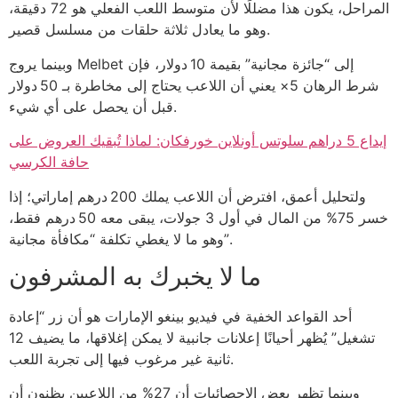
المراحل، يكون هذا مضللًا لأن متوسط اللعب الفعلي هو 72 دقيقة،
وهو ما يعادل ثلاثة حلقات من مسلسل قصير.
وبينما يروج Melbet إلى “جائزة مجانية” بقيمة 10 دولار، فإن
شرط الرهان 5× يعني أن اللاعب يحتاج إلى مخاطرة بـ 50 دولار
قبل أن يحصل على أي شيء.
إيداع 5 دراهم سلوتس أونلاين خورفكان: لماذا تُبقيك العروض على
حافة الكرسي
ولتحليل أعمق، افترض أن اللاعب يملك 200 درهم إماراتي؛ إذا
خسر 75% من المال في أول 3 جولات، يبقى معه 50 درهم فقط،
وهو ما لا يغطي تكلفة “مكافأة مجانية”.
ما لا يخبرك به المشرفون
أحد القواعد الخفية في فيديو بينغو الإمارات هو أن زر “إعادة
تشغيل” يُظهر أحيانًا إعلانات جانبية لا يمكن إغلاقها، ما يضيف 12
ثانية غير مرغوب فيها إلى تجربة اللعب.
وبينما تظهر بعض الإحصائيات أن 27% من اللاعبين يظنون أن