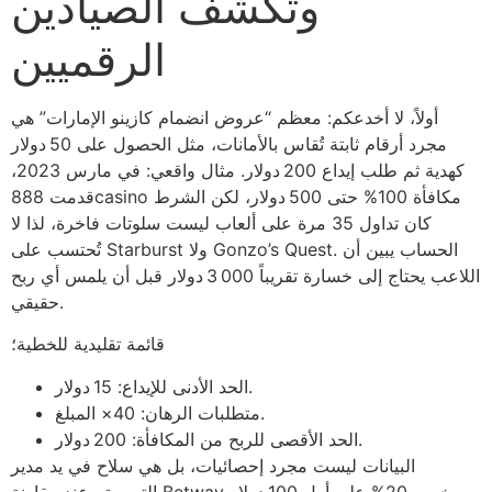
وتكشف الصيادين
الرقميين
أولاً، لا أخدعكم: معظم “عروض انضمام كازينو الإمارات” هي
مجرد أرقام ثابتة تُقاس بالأمانات، مثل الحصول على 50 دولار
كهدية ثم طلب إيداع 200 دولار. مثال واقعي: في مارس 2023،
قدمت 888casino مكافأة 100% حتى 500 دولار، لكن الشرط
كان تداول 35 مرة على ألعاب ليست سلوتات فاخرة، لذا لا
تُحتسب على Starburst ولا Gonzo’s Quest. الحساب يبين أن
اللاعب يحتاج إلى خسارة تقريباً 3 000 دولار قبل أن يلمس أي ربح
حقيقي.
قائمة تقليدية للخطية؛
الحد الأدنى للإيداع: 15 دولار.
متطلبات الرهان: 40× المبلغ.
الحد الأقصى للربح من المكافأة: 200 دولار.
البيانات ليست مجرد إحصائيات، بل هي سلاح في يد مدير
التسويق. عند مقارنة Betway بخصم 20% على أول 100 دولار