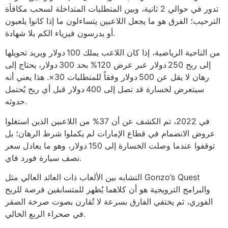
تدور في حوالي 2 ثانية، وبين المتطلبات المتداخلة لسحب مكافأة
الترحيب؛ الفرق هو ما يجعل اللاعبين يتساءلون ما إذا كانوا يلعبون
أو يدرسون فيزياء الكم بلا شهادة.
من الناحية الرياضية، إذا كان اللاعب يملك 100 دولار ويريد تحويلها
إلى ربح 250 دولار عبر عرض 120% بحد 300 دولار، يحتاج إلى
رهان لا يقل عن 500 دولار وفقاً للمتطلبات 30×. هذا يعني أنه
سيتعرض لخسارة قد تصل إلى 400 دولار قبل أي ربح يُحتمل
حدوثه.
في 2022، تم الكشف عن أن 37% من اللاعبين الذين استغلوا
عروض الانضمام في قطاع الإمارات لم يكملوا شرط الرهان؛ بل
توقفوا عندما وصلت الخسارة إلى 150 دولار، وهو ما يعادل سعر
نصف سيارة فورد فاي.
التشابه بين الألعاب ذات العائد العالي مثل Gonzo’s Quest
والبرامج الترويجية هو أن كلاهما يُظهر للمتسابقين فرصة للربح
الفوري، ثم يختفي الفارق بسرعة لا تُقارن بصوت صرخة الصقر
في صحراء الربع الخالي.