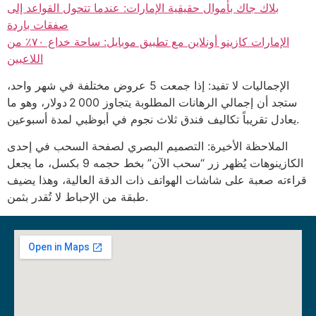
بلاك جاك بأموال حقيقية الإمارات: عندما تتحول القواعد إلى
صفقات باردة
الإمارات كازينو أونلاين مع تطبيق موبايل: ساحة خداع ٧٠٪ من
اللاعبين
الإجماليات لا تفيد: إذا جمعت 5 عروض مختلفة في شهر واحد،
ستجد أن إجمالي الرهانات المطلوبة يتجاوز 2 000 دولار، وهو ما
يعادل تقريباً تكاليف فندق ثلاث نجوم في أبوظبي لمدة أسبوعين.
الملاحظة الأخيرة: التصميم البصري لصفحة السحب في إحدى
الكازينوهات يُظهر زر “سحب الآن” بخط حجمه 9 بكسل، ما يجعل
قراءته صعبة على شاشات الهواتف ذات الدقة العالية، وهذا يضيف
طبقة من الإحباط لا تُقدر بثمن.