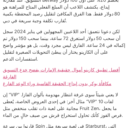
إيداع، يكتشف اللاعب أن المبلغ الفعلي المتاح للمراهنة هو
80 دولار فقط. هذا الفرق المكافئ لتقليل رصيد المحفظة بكمية
تُقارب تكلفة وجبة سريعة في دبي.
لكن دعونا نتعمق: أحد اللاعبين المجهولين في يناير 2024 سجل
أن سحب 50 دولار استغرق 72 ساعة، بينما سحب 150 دولار تم
إكماله في 24 ساعة. الفارق ليس مجرد وقت، بل هو مؤشر واضح
على أن الكازينو يختار أن يبطئ التحويلات الصغيرة لتقليل
استفسارات الدعم.
أفضل تطبيق كازينو أموال حقيقية الإمارات يفضح خدع التسويق
الفارغة
مكافأة بوكر بدون إيداع: الحقيقة القاسية وراء الوعد الفارغ
إن “VIP” لا يعني شيئاً سوى غرفة انتظار مهدومة بألوان الفازا.
مثال آخر: في إحدى العروض الخاصة، يُعطى “VIP” 10 لفات
مجانية على لعبة ذات تقلب منخفض مثل Fruit Zen، ما يجعل
فرص الفوز كأنك تحاول استخراج قرش من صيف خالٍ من الماء.
قارنوا بين سرعة Spin في لعبة سريعة مثل Starburst، التي