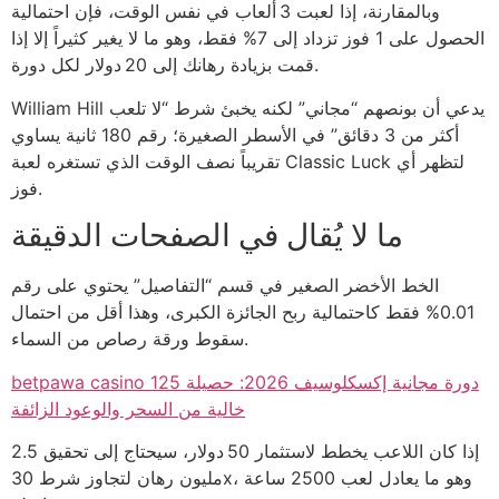
وبالمقارنة، إذا لعبت 3 ألعاب في نفس الوقت، فإن احتمالية
الحصول على 1 فوز تزداد إلى 7% فقط، وهو ما لا يغير كثيراً إلا إذا
قمت بزيادة رهانك إلى 20 دولار لكل دورة.
William Hill يدعي أن بونصهم “مجاني” لكنه يخبئ شرط “لا تلعب
أكثر من 3 دقائق” في الأسطر الصغيرة؛ رقم 180 ثانية يساوي
تقريباً نصف الوقت الذي تستغره لعبة Classic Luck لتظهر أي
فوز.
ما لا يُقال في الصفحات الدقيقة
الخط الأخضر الصغير في قسم “التفاصيل” يحتوي على رقم
0.01% فقط كاحتمالية ربح الجائزة الكبرى، وهذا أقل من احتمال
سقوط ورقة رصاص من السماء.
betpawa casino 125 دورة مجانية إكسكلوسيف 2026: حصيلة
خالية من السحر والوعود الزائفة
إذا كان اللاعب يخطط لاستثمار 50 دولار، سيحتاج إلى تحقيق 2.5
مليون رهان لتجاوز شرط 30x، وهو ما يعادل لعب 2500 ساعة