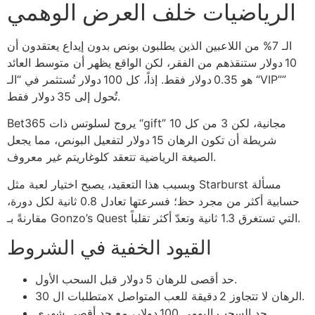
الرياضيات خلف العرض الوهمي
الـ 7% من اللاعبين الذين يطلبون بونص بدون إيداع يعتقدون أن
10 دولار ستنقذهم من الفقر، لكن الواقع يظهر أن متوسط العائد
هو 0.35 دولار فقط. إذاً، كل 100 دولار تُستثمر في “الـ “VIP””
تُحول إلى 35 دولار فقط.
Bet365 يروج لسلوتس ذات “gift” مجانية، لكن 3 من كل 10
شريطة أن تكون الرهان 15 دولار لتفعيل البونص، مما يجعل
الصيغة الرياضية تتعقد كلوغاريتم غير معروف.
وبسبب هذا التعقيد، يصبح اختيار لعبة مثل Starburst مسألة
حسابية أكثر من مجرد حظ؛ فسرعتها تعادل 0.8 ثانية لكل دورة،
مقارنةً بـ Gonzo’s Quest التي تستغرق 1.3 ثانية وتعدّ أكثر تقلباً.
القيود الخفية في الشروط
حد أقصى للرهان 5 دولار قبل السحب الأول.
متطلبات ال 30x الرهان لا تتجاوز 2 دقيقة للعب المتواصل.
حد السحب اليومي 100 دولار، مع حد أقصى شهري