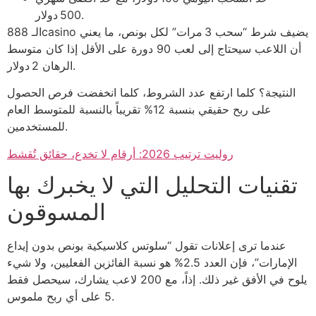
500 دولار.
الـ 888casino يضيف شرط “سحب 3 مرات” لكل بونص، ما يعني
أن اللاعب سيحتاج إلى لعب 90 دورة على الأقل إذا كان متوسط
الرهان 2 دولار.
النتيجة؟ كلما ارتفع عدد الشروط، كلما انخفضت فرص الحصول
على ربح حقيقي بنسبة 12% تقريباً بالنسبة للمتوسط العام
للمستخدمين.
روليت ترتيب 2026: أرقام لا تخدع، حقائق تُقشط
تقنيات التحليل التي لا يخبرك بها
المسوقون
عندما ترى إعلانات تقول “سلوتس كلاسيكية بونص بدون إيداع
الإمارات”، فإن العدد 2.5% هو نسبة الفائزين الفعليين، ولا شيء
يلوح في الأفق غير ذلك. إذاً، مع 200 لاعب يشارك، سيحصل فقط
5 على أي ربح ملموس.