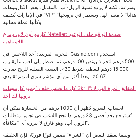
بسرعة، لكنه لا يرفع نسبة الرول‑أب. بالمقابل، بعض الكازينوهات
في الإمارات تُضيف “VIP” “هدايا” لا معنى لها، وتستمر في ترويجها
وكأنها عملة مجانية.
كازينو أون لاين بإيداع Neteller: صدمة الواقع خلف الوعود
اللامتناهية
التجربة الفريدة: أحد اللاعبين في Casino.com استخدم
500 درهم لتجربة بونص 100 درهم، ثم اضطر إلى لعب ما يقارب
15 000 درهم لتغطية شرط 30×. النسبة الفعلية للربح صارت
0.67٪، وهذا أكثر من أي مؤشر سوق أسهم تقليدي.
كل ما يختبئ خلف “جميع كازينوهات Skrill”: الحقائق المرة التي لا
يرويها لك أحد
الحساب السريع يُظهر أن 1 000 درهم من الخسارة يمكن أن
تُسترجع بحد أقصى 33 درهم إذا نجح اللاعب في تجاوز متطلبات
الرول‑أب، وهو فارق لا يبرره أي “مكافأة”.
وبينما يعتقد البعض أن “الشراء” يضمن فوزًا فوريًا، فإن الحقيقة