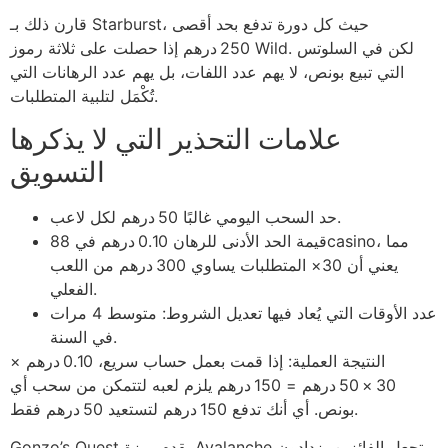
قارن ذلك بـ Starburst، حيث كل دورة تدفع بحد أقصى
250 درهم إذا حصلت على ثلاثة رموز Wild. لكن في السلوتس
التي تبيع بونص، لا يهم عدد اللفات، بل يهم عدد الرهانات التي
تُكْمَل لتلبية المتطلبات.
علامات التحذير التي لا يذكرها
التسويق
حد السحب اليومي غالبًا 50 درهم لكل لاعب.
قيمة الحد الأدنى للرهان 0.10 درهم في 88casino، مما
يعني أن 30× المتطلبات يساوي 300 درهم من اللعب
الفعلي.
عدد الأوقات التي يُعاد فيها تعديل الشروط: متوسط 4 مرات
في السنة.
النتيجة العملية: إذا قمت بعمل حساب سريع، 0.10 درهم ×
30 × 50 درهم = 150 درهم يلزم لعبه لتتمكن من سحب أي
بونص. أي أنك تدفع 150 درهم لتستعيد 50 درهم فقط.
Gonzo’s Quest يقدم ميزة Avalanche تجعل الفائزين يزدادون