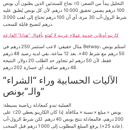
التحليل يبدأ من الصفر، 0٪ نجاح للمبتدئين الذين يظنون أن بونص
100 درهم يضمن تحقيق 10 000 درهم. لأن كل بونص يُطبق عليه
شرط الرول‑أب 30 مرة، أي أن 100 درهم تحتاج إلى لعب 3 000
درهم لتصبح قابلة للسحب.
كازينو أونلاين خدمة عملاء عربية لا تُقنَع بأقوال “هدايا” الفارغة
مثال حقيقي: لاعب استثمر 250 درهم في Betway، استلم بونص
50 درهم مع شرط 40×. بعد 12 ساعة، بقي لديه رصيد 48 درهم
فقط، لأن 50 درهم لم تتجاوز حد الطلب 20 دولار. النتيجة
48 درهم صافية، أي خسارة 202 درهم.
الآليات الحسابية وراء “الشراء”
والـ“بونص”
العملية تبدو كمعادلة رياضية بسيطة:
بونص = مبلغ × نسبة × مكافأة. إذا كان الكازينو يعطي 20٪ على
200 درهم، فالمعادلة تنتج بونص 40 درهم. لكن شرط الرول‑أب
(عادة 25×) يرفع المبلغ المطلوب إلى 1 000 درهم قبل السحب.