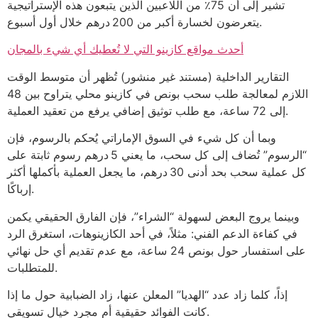
تشير إلى أن 75٪ من اللاعبين الذين يتبعون هذه الإستراتيجية
يتعرضون لخسارة أكبر من 200 درهم خلال أول أسبوع.
أحدث مواقع كازينو التي لا تُعطيك أي شيء بالمجان
التقارير الداخلية (مستند غير منشور) تُظهر أن متوسط الوقت
اللازم لمعالجة طلب سحب بونص في كازينو محلي يتراوح بين 48
إلى 72 ساعة، مع طلب توثيق إضافي يرفع من تعقيد العملية.
وبما أن كل شيء في السوق الإماراتي يُحكم بالرسوم، فإن
“الرسوم” تُضاف إلى كل سحب، ما يعني 5 درهم رسوم ثابتة على
كل عملية سحب بحد أدنى 30 درهم، ما يجعل العملية بأكملها أكثر
إرباكًا.
وبينما يروج البعض لسهولة “الشراء”، فإن الفارق الحقيقي يكمن
في كفاءة الدعم الفني: مثلاً، في أحد الكازينوهات، استغرق الرد
على استفسار حول بونص 24 ساعة، مع عدم تقديم أي حل نهائي
للمتطلبات.
إذاً، كلما زاد عدد “الهديا” المعلن عنها، زاد الضبابية حول ما إذا
كانت الفوائد حقيقية أم مجرد خيال تسويقي.