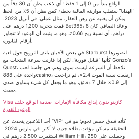
الواقع يبدأ من 0 إلى 1 فقط؛ أي لاعب يظن أن 30 دقاً من
“الهدايا” ستقلب موازينه المالية يخطئ كمن يظن أن 5٪ من الحظ
يمكن أن يغنيه عن رهن العقار. مثال عملي: في أبريل 2023،
قمت بتجربة 1,200 درهم على Bet365، وعائد الصافي كان 8
دراهم، أي نسبة ربح 0.66٪، وهو ما يثبت أن الوعود لا تتجاوز
أرقام الفاتورة.
في بعض الأحيان يلتف الترويج حول لعبة Starburst لتصويرها
كأنها “قنابل فورية”. لكن إذا قارنت سرعة الفتحات مع Gonzo’s
Quest، تلاحظ أن السرعة ليست سوى وهم. في جلسة لعب
واحدة على 888casino، ارتفعت نسبة الفوت 2.4×، ثم تراجعت
إلى 0.9× خلال 7 دقائق، وهو ما يجعل كل شيء يساوي صدى
صمت.
Visa كازينو بدون إيداع مكافأة الإمارات: صدمة الواقع خلف
الوعود القذرة
أحد اللاعبين يتحدث عن “VIP” كأنه فندق خمس نجوم؛ هو في
الحقيقة مسكن مؤقت بطلاء جديد، لا أكثر. في مارس 2024،
استثمرت 2,500 درهم في William Hill، وحصلت على 250