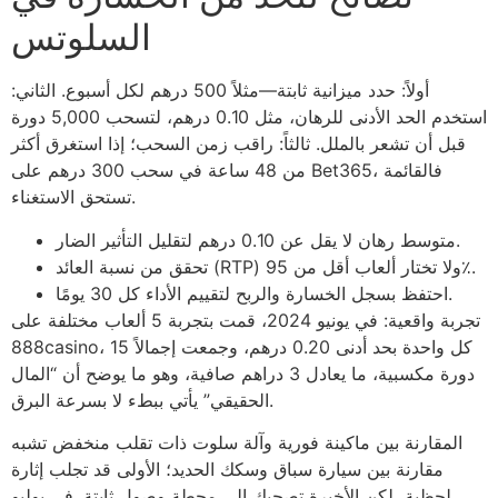
السلوتس
أولاً: حدد ميزانية ثابتة—مثلاً 500 درهم لكل أسبوع. الثاني:
استخدم الحد الأدنى للرهان، مثل 0.10 درهم، لتسحب 5,000 دورة
قبل أن تشعر بالملل. ثالثاً: راقب زمن السحب؛ إذا استغرق أكثر
من 48 ساعة في سحب 300 درهم على Bet365، فالقائمة
تستحق الاستغناء.
متوسط رهان لا يقل عن 0.10 درهم لتقليل التأثير الضار.
تحقق من نسبة العائد (RTP) ولا تختار ألعاب أقل من 95٪.
احتفظ بسجل الخسارة والربح لتقييم الأداء كل 30 يومًا.
تجربة واقعية: في يونيو 2024، قمت بتجربة 5 ألعاب مختلفة على
888casino، كل واحدة بحد أدنى 0.20 درهم، وجمعت إجمالاً 15
دورة مكسبية، ما يعادل 3 دراهم صافية، وهو ما يوضح أن “المال
الحقيقي” يأتي ببطء لا بسرعة البرق.
المقارنة بين ماكينة فورية وآلة سلوت ذات تقلب منخفض تشبه
مقارنة بين سيارة سباق وسكك الحديد؛ الأولى قد تجلب إثارة
لحظية، لكن الأخيرة تصحبك إلى محطة وصول ثابتة. في يوليو