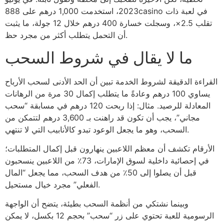
2023، استخدمت 1,000 درهم على 888casino في لعبة ذات
تقلب 2.5×، وسجلت خسارة 400 درهم خلال 12 جولة، ما يثبت
أن التحمل يتطلب أكثر من مجرد حظ.
ما لا يقال في شروط السحب
القراءة الدقيقة لشروط الخدمة تبين أن الحد الأدنى لسحب الأرباح
يساوي 100 درهم وعادةً ما يتطلب إكمال 30 مرة من الرهانات
المعادلة للرصيد. مثال: إذا ربحت 120 درهم في مسابقة “سحب
مجاني”، يجب أن تكون قد راهنت بـ 3,600 درهم لتتمكن من
السحب، وهو ما يجعل الوعود تبدو كالأنابيب التي لا تنتهي.
الأرقام تكشف أن معظم اللاعبين ينهارون قبل إكمال المتطلبات؛
في إحصائية داخلية لسوق الإمارات، 73٪ من اللاعبين ينسحبون
قبل أن يصلوا إلى 50٪ من هدف السحب، مما يجعل “المال
الفعلي” مجرد خيال مستحيل.
وبينما نشتكي من أنظمة السحب بطيئة، يتضح أن الواجهة
الرسومية للعبة تحتوي على زر “سحب” بحجم 12 بكسل، لا يمكن