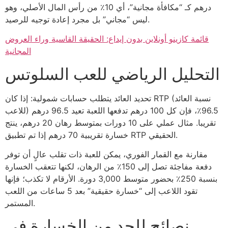
درهم كـ “مكافأة مجانية”، أي 10٪ من رأس المال الأصلي، وهو
ليس “مجاني” بل مجرد إعادة توجيه للرصيد.
قائمة كازينو أونلاين بدون إيداع: الحقيقة القاسية وراء العروض
المجانية
التحليل الرياضي للعب السلوتس
تحديد العائد يتطلب حسابات شمولية: إذا كان RTP (نسبة العائد
للاعب) 96.5٪، فإن كل 100 درهم تدفعها اللعبة تعيد 96.5 درهم
تقريبا. مثال عملي على 10 دورات بمتوسط رهان 20 درهم، ينتج
خسارة تقريبية 70 درهم إذا تم تطبيق RTP الحقيقي.
مقارنة مع القمار الفوري، يمكن للعبة ذات تقلب عالٍ أن توفر
دفعة مفاجئة تصل إلى 150٪ من الرهان، لكنها تتعقب الخسارة
بنسبة 250٪ بحضور متوسط 3,000 دورة. الأرقام لا تكذب؛ فإنها
تقود اللاعب إلى “خسارة حقيقية” بعد 5 ساعات من اللعب
المستمر.
نصائح للحد من الخسارة في