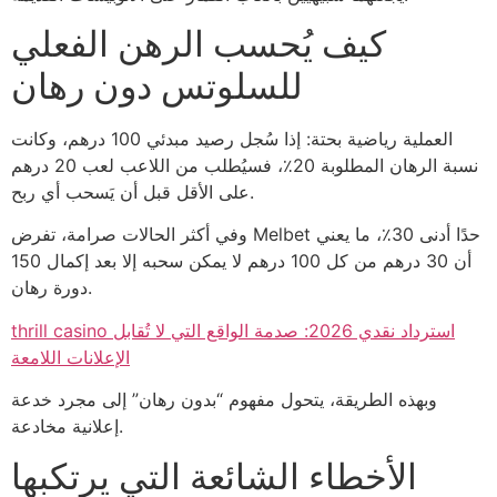
كيف يُحسب الرهن الفعلي
للسلوتس دون رهان
العملية رياضية بحتة: إذا سُجل رصيد مبدئي 100 درهم، وكانت
نسبة الرهان المطلوبة 20٪، فسيُطلب من اللاعب لعب 20 درهم
على الأقل قبل أن يَسحب أي ربح.
وفي أكثر الحالات صرامة، تفرض Melbet حدًا أدنى 30٪، ما يعني
أن 30 درهم من كل 100 درهم لا يمكن سحبه إلا بعد إكمال 150
دورة رهان.
thrill casino استرداد نقدي 2026: صدمة الواقع التي لا تُقابل
الإعلانات اللامعة
وبهذه الطريقة، يتحول مفهوم “بدون رهان” إلى مجرد خدعة
إعلانية مخادعة.
الأخطاء الشائعة التي يرتكبها