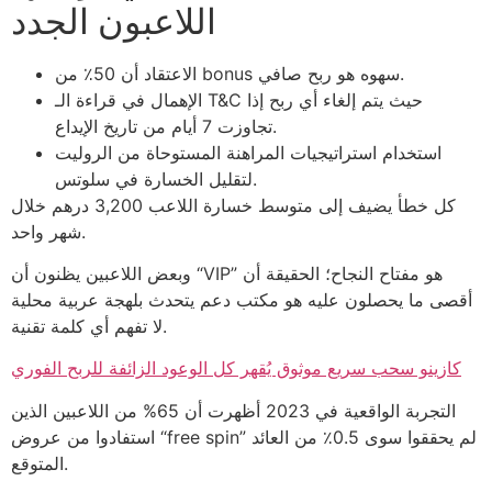
اللاعبون الجدد
الاعتقاد أن 50٪ من bonus سهوه هو ربح صافي.
الإهمال في قراءة الـ T&C حيث يتم إلغاء أي ربح إذا
تجاوزت 7 أيام من تاريخ الإيداع.
استخدام استراتيجيات المراهنة المستوحاة من الروليت
لتقليل الخسارة في سلوتس.
كل خطأ يضيف إلى متوسط خسارة اللاعب 3,200 درهم خلال
شهر واحد.
وبعض اللاعبين يظنون أن “VIP” هو مفتاح النجاح؛ الحقيقة أن
أقصى ما يحصلون عليه هو مكتب دعم يتحدث بلهجة عربية محلية
لا تفهم أي كلمة تقنية.
كازينو سحب سريع موثوق يُقهر كل الوعود الزائفة للربح الفوري
التجربة الواقعية في 2023 أظهرت أن 65% من اللاعبين الذين
استفادوا من عروض “free spin” لم يحققوا سوى 0.5٪ من العائد
المتوقع.