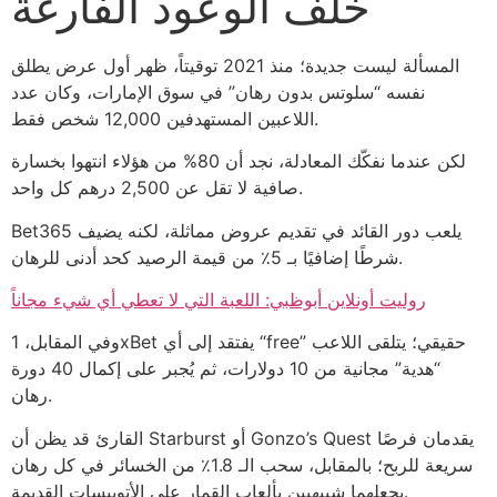
خلف الوعود الفارغة
المسألة ليست جديدة؛ منذ 2021 توقيتاً، ظهر أول عرض يطلق
نفسه “سلوتس بدون رهان” في سوق الإمارات، وكان عدد
اللاعبين المستهدفين 12,000 شخص فقط.
لكن عندما نفكّك المعادلة، نجد أن 80% من هؤلاء انتهوا بخسارة
صافية لا تقل عن 2,500 درهم كل واحد.
Bet365 يلعب دور القائد في تقديم عروض مماثلة، لكنه يضيف
شرطًا إضافيًا بـ 5٪ من قيمة الرصيد كحد أدنى للرهان.
روليت أونلاين أبوظبي: اللعبة التي لا تعطي أي شيء مجاناً
وفي المقابل، 1xBet يفتقد إلى أي “free” حقيقي؛ يتلقى اللاعب
“هدية” مجانية من 10 دولارات، ثم يُجبر على إكمال 40 دورة
رهان.
القارئ قد يظن أن Starburst أو Gonzo’s Quest يقدمان فرصًا
سريعة للربح؛ بالمقابل، سحب الـ 1.8٪ من الخسائر في كل رهان
يجعلهما شبيهيين بألعاب القمار على الأتوبيسات القديمة.