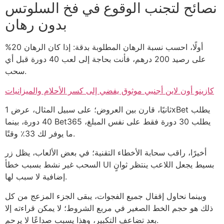
نصائح لتجنب الوقوع في فخ السلوتس
بدون رهان
أولًا، احسب نسبة الرهان المطلوبة بدقة: إذا كان الرهان 20%
على رصيد 200 درهم، فأنت بحاجة إلى لعب 40 دورة قبل أي
سحب.
كازينو أون لاين أجنبي موثوق يفضي إلى كسر الأحلام والميزانيات
ثانيًا، قارن بين العروض؛ على سبيل المثال، عرض 1xBet يطلب
40 دورة، بينما Bet365 يطلب 30 دورة فقط على نفس المبلغ،
ما يوفر لك 33٪ وقتًا.
أخيرًا، راقب سحابة الأخطاء التقنية؛ في بعض الألعاب، يظل زر
السحب غير نشط بسبب خطأ UI بسيط يجعل اللاعب ينتظر ثوانٍ
إضافية لا سبب لها.
وبينما نحاول إقفال جميع الفجوات، يبقى الجزء المزعج من كل
ذلك هو حجم الخط الصغير في مربع الشروط؛ لا يمكن قراءته إلا
بعد تضاعف التكبير، وهذا يسبب صداعًا لا يرحم.