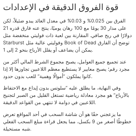
قوة الفروق الدقيقة في الإعدادات
الفرق بين 0.025% و 0.03% في معدل العائد يبدو ضئيلاً، لكن
على مدار 30 يومًا مع 100 رهان يوميًا، ينتج عنه فارق قدره 21
دولارًا في ربح صافي. المقارنة بين لعبة ذات فوليتي منخفضة مثل
Starburst وفوليتي عالية مثل Book of Dead توضح أن الفارق
يمكن أن يضاعف أو يقلل الأرباح بنحو 2 إلى 1.
عند تجميع جميع العوامل، يصبح مجموع الشرط المالي أكثر من
مجرد رقم؛ يصبح معايير لا يستطيع معظم اللاعبين تجاوزها إلا إذا
كانوا يملكون “أموالًا وهمية” للعب بدون حدود.
وفي النهاية، ما يطلق عليه “سلوتس بدون إيداع مع الاحتفاظ
بالأرباح” هو مجرد معادلة رياضية تستغل القليل من الصبر لتجنيح
اللاعبين في دوامة لا تنتهي من القواعد الدقيقة.
ما يزعجني حقًا هو أن شاشة السحب في أحد المواقع تعرض
خطوطًا أصغر من 9 بكسل، مما يجعل قراءة مبلغ السحب الفعلي
شبه مستحيلة.