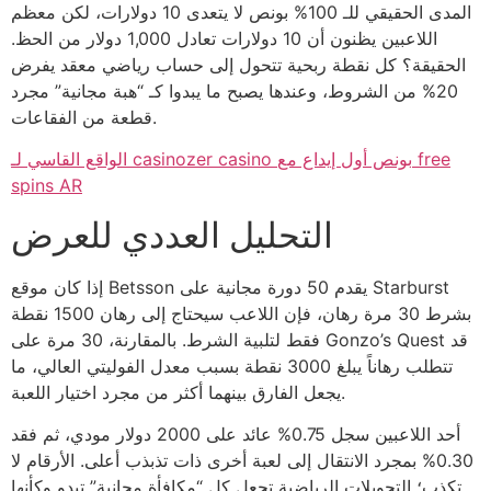
المدى الحقيقي للـ 100% بونص لا يتعدى 10 دولارات، لكن معظم
اللاعبين يظنون أن 10 دولارات تعادل 1,000 دولار من الحظ.
الحقيقة؟ كل نقطة ربحية تتحول إلى حساب رياضي معقد يفرض
20% من الشروط، وعندها يصبح ما يبدوا كـ “هبة مجانية” مجرد
قطعة من الفقاعات.
الواقع القاسي لـ casinozer casino بونص أول إيداع مع free
spins AR
التحليل العددي للعرض
إذا كان موقع Betsson يقدم 50 دورة مجانية على Starburst
بشرط 30 مرة رهان، فإن اللاعب سيحتاج إلى رهان 1500 نقطة
فقط لتلبية الشرط. بالمقارنة، 30 مرة على Gonzo’s Quest قد
تتطلب رهاناً يبلغ 3000 نقطة بسبب معدل الفوليتي العالي، ما
يجعل الفارق بينهما أكثر من مجرد اختيار اللعبة.
أحد اللاعبين سجل 0.75% عائد على 2000 دولار مودي، ثم فقد
0.30% بمجرد الانتقال إلى لعبة أخرى ذات تذبذب أعلى. الأرقام لا
تكذب؛ التحويلات الرياضية تجعل كل “مكافأة مجانية” تبدو وكأنها