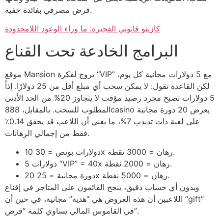
قرض مصرفي بفائدة خفية.
كازينو قانوني الفجيرة: ما وراء الوعود اللامحدودة
البرامج الخادعة تحت القناع
موقع Mansion يروج لفكرة “VIP” مع 5 دولارات مجانية كل يوم،
لكن القاعدة تقول: لا يمكن سحب أي مبلغ أقل من 25 دولارًا. إذاً
5 دولارات تصبح مجرد رصيد مؤقت لا يتجاوز 20% من الحد الأدنى
المطلوب للسحب. بالمقابل، 888casino يعرض 20 دورة مجانية
على لعبة ذات تذبذب 7%، ما يعني أن اللاعب قد يحقق 0.14٪
فقط من إجمالي الرهانات.
10 دولارات بونص = 30x رهان = 3000 نقطة.
5 دولارات “VIP” = 40x رهان = 2000 نقطة.
20 دورة مجانية = 25x رهان = 5000 نقطة.
وبدون أي حساب دقيق، ينجح القائمون على المتاجر في إقناع
اللاعبين أن هذه العروض هي “هدية” مجانية، في حين أن “gift”
في القاموس المالي يساوي كلمة “قرض”.