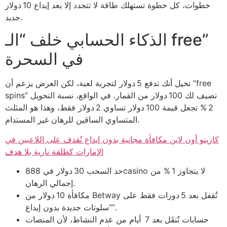
خطوات، كل خطوة تستهلك طاقة لا تتجدد إلا بعد إيداع 10 دولار
جديد.
الذكاء الحسابي خلف “الـ free”
في السحرة
تخيل أنك تدفع 5 دولار لتجربة لعبة، لكن العرض يزعم أن “free
spins” تضيف لك 100 دولار من القمار. في الواقع، نسبة التحويل
2 % تجعل قيمة 100 دولار تساوي 2 دولار فقط، وهذا هو المثلث
المتساوي الساقين للرهان غير المستدام.
كازينو أون لاين مكافأة مجانية بدون إيداع تُقذف على اللاعبين في
الإمارات كطلقة نارية بلا هدف
حد السحب 30 دولار في 888casino لا يتجاوز 1 % من
إجمالي الرهان.
مكافأة 10 دولار من Betway تُقفل بعد 5 دورات فقط على
“سلوتات جديدة بدون إيداع”.
حسابات تُنقَل بعد 7 أيام من عدم النشاط، لأن المنصات