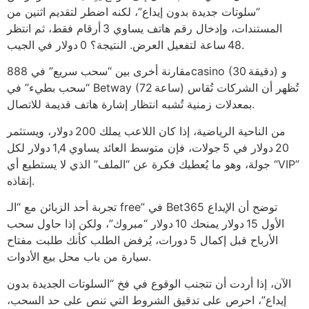
“سلوتات جديدة بدون إيداع”، لكنه اضطر لتقديم اثنين من
المستندات، وإدخال رقم هاتف يساوي 3 أرقام فقط، ثم انتظر
48 ساعة لتفعيل العرض. النتيجة؟ 0 دولار في الجيب.
مقارنة أخرى بين “سحب سريع” في 888casino (30 دقيقة) و
“سحب بطيء” في Betway (72 ساعة) تُظهر أن الشركات تُقاس
بمعدلات زمنية تُشبه انتظار إشارة هاتف قديمة للاتصال.
من الناحية الرياضية، إذا كان اللاعب يملك 200 دولار، ويستثمر
20 دولار في 5 جولات، فإن متوسط العائد يساوي 1,4 دولار لكل
جولة، وهو ما يُعطيك فكرة عن “الملف” الذي لا يستطيع أي “VIP”
إنقاذه.
تجربة أحد الزبائن مع “الـ free” في Bet365 توضح أن الإيداع
الأول 15 دولار يمنحك 10 دولار “مبروك”، ولكن إذا حاول سحب
الأرباح قبل إكمال 5 دورات، يُرفض الطلب كأنك طلبت مفتاح
سيارة من باب محل بيع الأدوات.
الآن، إذا أردت أن تتجنب الوقوع في فخ “السلوتات الجديدة بدون
إيداع”، احرص على تدقيق الشروط التي تنص على حد السحب،