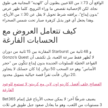
الواقع أن 73 ٪ من اللاعبين يظنون أن “الهدية” المجانية هي طوق
نجاة، لكن الإحصائية تقصص ما وراء الترويج. كلما ظهر عرض
“بدون إيداع”، يرافقه شرط تحويل لا يقل عن 30 ٪ من الأرباح،
وهذا يجعل أي فوز يذبل كزهرة صبار تحت شمس الصحراء.
كيف تتعامل العروض مع
الحسابات الفارغة
المقارنة بين 15 ثانية من دوران Starburst و 48 ثانية من
Gonzo’s Quest لا تُظهر فقط سرعة اللعبة، بل تكشف أن
القواعد الخفيّة للسلوتات الجديدة بدون إيداع تتكّون من “حجر
الأساس” وهو حد السحب 50 دولار. إذا كان حسابك لا يتجاوز
20 دولار، فأنت تقرأ قصة خيالية بتمويل محدود.
الفضائح خلف أفضل كازينو اون لاين مع كريبتو: لا تستمع للوعود
الفارغة
Bet365 يضيف شرطًا آخر: لا يمكن سحب الأرباح قبل إتمام
3 مستويات من اللعب، وهو ما يعادل صعود جبل طويق في ثلاث