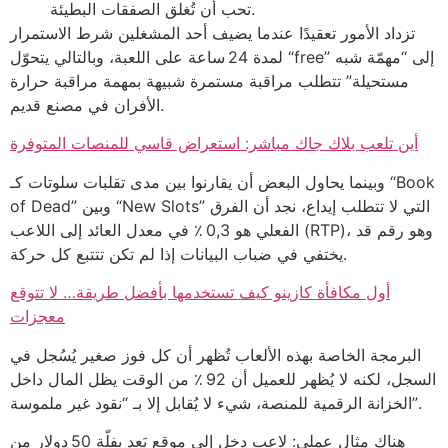
تحب أن تُغلق الصفقات البطيئة.
تزداد الأمور تعقيدًا عندما يضيف أحد المشغلين شرط الاستمرار
لمدة 24 ساعة على اللعبة، وبالتالي يتحوّل “free” إلى “مهمّة شبه
مستحيلة” تتطلب مراقبة مستمرة شبيهة بمهمة مراقبة حرارة
الأفران في مصنع قديم.
أين تلعب بلاك جاك مباشر: استعراض قاسي للمنصات المتوفرة
وبينما يحاول البعض أن يقارنوا بين مدى تقلبات سلوتات كـ “Book
of Dead” وبين “New Slots” التي لا تتطلب إيداع، نجد أن الفرق
الفعلي هو 0,3 ٪ في معدل العائد إلى اللاعب (RTP)، وهو رقم قد
يختفي في ضباب البيانات إذا لم تكن تتتبع كل حركة.
أول مكافأة كازينو كيف تستخدمها بأفضل طريقة… لا تتوقع
معجزات
البرمجة الخاصة بهذه الألعاب تُظهر أن كل فوز صغير يُسُجل في
السجل، لكنه لا يُظهر للعميل أن 92 ٪ من الوقت يظل المال داخل
الخزانة الرقمية للمنصة، شيء لا يُقابل إلا بـ “نقود غير ملموسة”.
هناك مثال عملي: لاعب دخل إلى موقع يَعِد بفلّة 50 دولار من