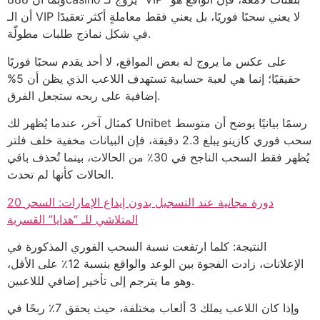
أن الـ VIP لا يعني سحبًا فوريًا، بل يعني فقط معاملةٍ أكثر تعقيدًا
في شكل نماذج طلبات مطولّة.
على عكس ما يروج له بعض المواقع، لا أحد يقدم سحبًا فوريًا
حقيقيًا؛ إنما هي لعبة حسابية تستهدف اللاعب الذي يظن أن 5%
إضافية على ربحه ستجعل الفرق.
كمثال آخر، عندما يُظهر لك Unibet رسمًا بيانيًا يوضح أن متوسط
سحب فوري كازينو يبلغ 2.3 دقيقة، فإن البيانات مخفية خلف فلتر
يُظهر فقط السحب الناجح في 30٪ من الحالات، بينما تُحذف باقي
الحالات كأنها لم تحدث.
20 دورة مجانية عند التسجيل بدون إيداع الإمارات: السحر
المتلاشي للـ “هدايا” القسرية
النتيجة: كلما ارتفعت نسبة السحب الفوري المذكورة في
الإعلانات، زادت الفجوة بين الوعد والواقع بنسبة 12٪ على الأقل،
وهو ما يترجم إلى تأخير إضافي لللاعبين.
وإذا كان اللاعب يملك 3 ألعاب مختلفة، حيث يحقق 7٪ ربحًا في