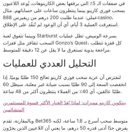
في صفقات الـ 5٪ التي يرفقها بعض الكازينوهات، يُوعد اللاعبون
بسحب فوري كازينو بينما ينتظرون ساعات على حساباتهم. مثال
عملي: عندما طلبت 200 درهم من ريفيرس 888casino،
استغرقت العملية 3 أيام، أي أن الوعود لم تُنفّذ على الإطلاق.
وبينما تتفوق لعبة Starburst بسرعة الوميض، تظل عمليات
السحب تتقافز مثل قفزات Gonzo’s Quest، كل قفزة تتطلب
مراجعة يدوية تستغرق ما لا يقل عن 12 دقيقة للمتوسط.
التحليل العددي للعمليات
لنفترض أن عربة سحب فوري كازينو تعالج 150 طلبًا يوميًا. إذا
انخفضت السعة إلى 90 طلبًا بسبب صيانة غير معلنة، سيظل 60
طلبًا عالقين، أي 40٪ من العملاء ينتظرون أكثر من 48 ساعة.
بيتكوين كازينو مميزات: لماذا يُعَدّ الخيار الأكثر قسوة للمستثمرين
المتشائمين
وبالمقارنة، تقدم Bet365 متوسط سحب أسرع بـ 1.8 ساعة، لكنه
يفرض حدًا أدنى قدره 50 درهم، ما يعني أن اللاعبين الذين يجرّون