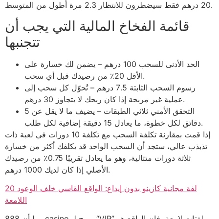
20 درهم فقط سيضطرون للانتظار 2.3 مرة أطول من المتوسط.
قائمة الفخاخ المالية التي يجب أن
تتجنبها
الحد الأدنى للسحب 100 درهم – يضمن لك خسارة على
الأقل 20٪ من رصيدك قبل أي سحب.
رسوم السحب الثابتة 7.5 درهم – تُحوّل كل سحب إلى
عملية غير مربحة إذا كان ربحك لا يتجاوز 30 درهم.
التحقق الأمني ثلاثي الطبقات – يضيف ما لا يقل عن 5
دقائق لكل خطوة، ما يعادل 15 دقيقة إضافية لكل طلب.
إذا قمت بمقارنة تكلفة السحب مع تكلفة 10 دورات في لعبة ذات
تذبذب عالي، ستجد أن السحب الواحد قد يكلفك أكثر من خسارة
ثلاثة دورات متتالية، وهو ما يعادل تقريبًا 0.75٪ من رصيدك
الأصلي إذا كان لديك 1000 درهم.
20 لفة مجانية كازينو بدون إيداع: الواقع القاسي خلف الوعود
اللامعة
وبما أن 888casino يروج لـ “VIP” بلفتات لامعة، فإن الواقع هو