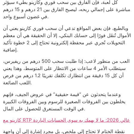
كل لعبة، فإن الفارق بين سحب فوري وكازينو بطيء سيؤثر
مباشرة على إجمالي ربحه، ليصبح الفارق بين 21 درهم و 15 درهم
في غضون أسبوع واحد.
وبالطبع، فإن بعض المواقع تدعي أن سحب فوري كازينو يعني أن
الأموال تُنقَل فورًا إلى حسابك البنكي، إلا أن الحقيقة هي أن معظم
التحويلات تُجري عبر محفظة إلكترونية تحتاج إلى 2 خطوة تأكيد
إضافية.
العب من منظور لاعب: إذا طلبت سحب 500 درهم من ريفيرس،
سيتطلب الأمر 4 ساعات من الانتظار على المتوسط، وهذا يعني
أن كل 15 دقيقة من انتظارك تكلفك تقريبًا 1.2 درهم من فرص
اللعب الضائعة.
وعندما يتحدثون عن “قيمة حقيقية” في عروض الجيف، فإنهم
يخلطون بين الفروقات الصغيرة للرسوم وبين الفروقات الكبيرة
في الوقت المستغرق للحصول على المال.
كازينو مع RTP عالي 2026: ما لا يهمك به سوى الحسابات الباردة
نقطة الختام لا تحتاج إلى ملخص، بل مجرد إشارة إلى أن واجهة