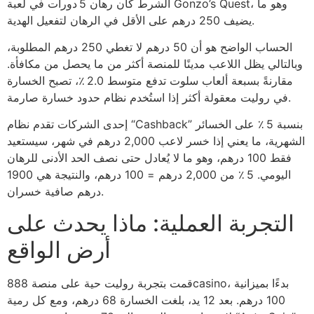
الشرط كان رهان 5 دورات في لعبة Gonzo’s Quest، وهو ما
يضيف 250 درهم على الأقل في الرهان لتفعيل الهدية.
الحساب الواضح هو أن 50 درهم لا تغطي 250 درهم المطلوبة،
وبالتالي يظل اللاعب مدينًا للمنصة أكثر من ما يحصل من مكافأة.
مقارنةً بسبعة ألعاب سلوت تدفع متوسط 2.0 ٪، تصبح الخسارة
في روليت معقولة أكثر إذا استُخدم نظام حدود خسارة صارمة.
إحدى الشركات تقدم نظام “Cashback” بنسبة 5 ٪ على الخسائر
الشهرية، ما يعني إذا خسر لاعب 2,000 درهم في شهر، سيستعيد
فقط 100 درهم، وهو ما لا يُعادل حتى نصف الحد الأدنى للرهان
اليومي. 5 ٪ من 2,000 درهم = 100 درهم، والنتيجة هي 1900
درهم صافية خسران.
التجربة العملية: ماذا يحدث على
أرض الواقع
قمت بتجربة روليت حية على منصة 888casino، بدءًا بميزانية
100 درهم. بعد 12 يد، بلغت الخسارة 68 درهم، ومع كل رمية