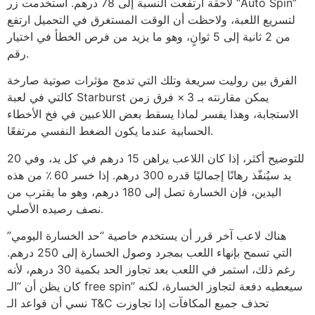
لاحقة ارتفعت النسبة إلى 78 درهم. استخدمت زر “Auto Spin”
لتسريع اللعبة، ولاحظت أن الوقت المستغرق في التحميل ارتفع
من 2 ثانية إلى 5 ثوانٍ، وهو ما يزيد من فرص الخطأ في اختيار
رقم.
الفرق بين روليت سريعة وتلك التي تدمج مؤثرات صوتية صارخة
كالتي في لعبة Starburst يمكن مقارنته بـ 3 × فرق زمن
الاستجابة، وهذا يفسر لماذا يسقط بعض اللاعبين في فخ الأخطاء
الحسابية عندما يكون الضغط النفسي مرتفعًا.
للتوضيح أكثر، إذا كان اللاعب يراهن 15 درهم في كل يد، وفي 20
يد سيُنفّذ رهانًا إجماليًا قدره 300 درهم. إذا خسر 60 ٪ من هذه
اليدين، فإن الخسارة تصل إلى 180 درهم، وهو ما يقترب من
نصف رصيده الأصلي.
هناك لاعب آخر قرر أن يستخدم خاصية “حد الخسارة اليومي”
التي تسمح بإنهاء اللعب بمجرد وصول الخسارة إلى 250 درهم.
رغم ذلك، استمر في اللعب بعد تجاوز الحد بكمية 30 درهم، لأنه
كان يظن أن “الـ free spin” سيعطيه دفعة لتجاوز الخسارة، لكنه
نسي أن قواعد الـ T&C تحذف جميع المكافآت إذا تجاوزت