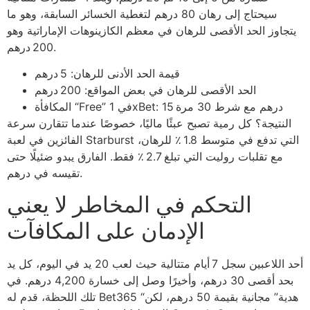
سيحتاج إلى رهان 80 درهم لتغطية الخسائر السابقة، وهو ما
يتجاوز الحد الأقصى للرهان في معظم الكازينوهات الإماراتية وهو
200 درهم.
قيمة الحد الأدنى للرهان: 5 درهم
الحد الأقصى للرهان في بعض المواقع: 200 درهم
المكافأة “Free” في 1xBet: 15 درهم مع شرط 30 مرة
النتيجة؟ كل رمية تصبح عبئًا ماليًا، خصوصًا عندما تتقارن سرعة
الفائزين في لعبة Starburst التي تدفع في متوسط 1.8 ٪ للرهان،
مع تقلبات روليت التي تبلغ 2.7 ٪ فقط. الفارق يبدو ضئيلًا حتى
تقيسه في درهم.
التحكم في المخاطر لا يعني
الإدمان على المكافآت
أحد اللاعبين سجل 7 أيام متتالية حيث لعب 20 يد في اليوم، كل يد
بحد أقصى 30 درهم، وأخيرًا وصل إلى خسارة 4,200 درهم. في
تلك اللحظة، قدم له Bet365 “هدية” مجانية بقيمة 50 درهم، لكن