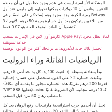
المشكلة الأساسية ليست في عدم وجود حظ، بل في أن معظم
اللاعبين يظنون أن 10 دولارات يمكنها تحويلهم إلى مليون عند أول
رمية للكرة، وهذا مجرد وهم يُستَحكم على القسّام في Betway.
3 ٪ من اللاعبين يتركون بعد أول خسارة بقيمة 50 درهم، لأنهم
اكتشفوا أن العائد المتوقع للعبة هو 0.97 فقط.
كازينو أون لاين في الإمارات بسحب Apple Pay: لماذا يظل مجرد
خدعة تسويقية
تحميل بلاك جاك للأندرويد: ما يزعجك أكثر من الوعود الوهمية
الرياضيات القاتلة وراء الروليت
نبدأ بمعادلة بسيطة: إذا لعبت 100 يد، كل يد بحد أدنى 5 درهم،
وتكبدت خسارة 2 ٪ على الفين، ستحصل على خسارة إجمالية
قدرها 200 درهم تقريبًا. هذه الخسارة تتجاوز ما يقدمه أي مكافأة
“VIP” يُعطيها 888casino كـ 10 درهم مجانية، لأن الشروط غالبًا
ما تتطلب رهان 50 مرة قبل السحب.
تخيل أن أحدهم جرب استراتيجية مارتينجال، رفع الرهان بعد كل
خسارة من 5 إلى 10 ثم 20 درهم، وبعد 4 خسارات متتالية