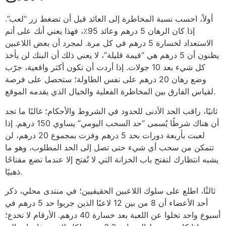
أولاً، احسب نسبة المخاطرة إلى العائد قبل أن تضغط زر “لعب”.
إذا كان الرهان 5 درهم وعائد 95٪، فهذا يعني أنك على أتم
الاستعداد لخسارة 5 درهم في كل مرة. لمجرد أن بعض اللاعبين
يظنون أن 5 درهم هي “قيمة قليلة”، لا يعني ذلك أن البنك لن يأخذ
كل شيء بعد 10 جولات. إذا أردت أن تكون أكثر واقعية، جرّب
وضع رهان 20 درهم على نفس الطاولة؛ ستحصل على فرصة
لقياس الفارق بين المخاطرة الفعلية والخيال الذي يقدمه الموقع.
ثانيًا، راقب الحد الأدنى للحدود في الشروط والأحكام؛ غالبًا ما تجد
أن هناك شرطًا يُسمى “حد السحب اليومي” يساوي 150 درهم. إذا
لعبت بأربعة دورات بحد 5 درهم وفزت بمجموع 20 درهم، لن
تتمكن من سحب أي شيء حتى تصل إلى الحد المطلوب، وهو ما
يشبه انتظارك لتفتح باب الخزانة التي لا تُفتح إلا عندما تضع مفتاحًا
ذهبيًا.
ثالثًا، اطلع على سلوك اللاعبين الحقيقيين؛ في منتدى محلي، ذكر
أحد الأعضاء أن 8 من بين 12 لاعبًا الذين جربوا حد 5 درهم في
أسبوع واحد تخلوا عن اللعبة بعد خسارة 40 درهم. الأرقام لا تخدع؛