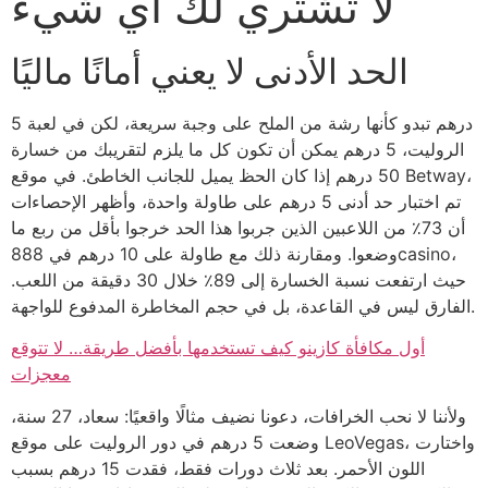
لا تشتري لك أي شيء
الحد الأدنى لا يعني أمانًا ماليًا
5 درهم تبدو كأنها رشة من الملح على وجبة سريعة، لكن في لعبة
الروليت، 5 درهم يمكن أن تكون كل ما يلزم لتقريبك من خسارة
50 درهم إذا كان الحظ يميل للجانب الخاطئ. في موقع Betway،
تم اختبار حد أدنى 5 درهم على طاولة واحدة، وأظهر الإحصاءات
أن 73٪ من اللاعبين الذين جربوا هذا الحد خرجوا بأقل من ربع ما
وضعوا. ومقارنة ذلك مع طاولة على 10 درهم في 888casino،
حيث ارتفعت نسبة الخسارة إلى 89٪ خلال 30 دقيقة من اللعب.
الفارق ليس في القاعدة، بل في حجم المخاطرة المدفوع للواجهة.
أول مكافأة كازينو كيف تستخدمها بأفضل طريقة… لا تتوقع
معجزات
ولأننا لا نحب الخرافات، دعونا نضيف مثالًا واقعيًا: سعاد، 27 سنة،
وضعت 5 درهم في دور الروليت على موقع LeoVegas، واختارت
اللون الأحمر. بعد ثلاث دورات فقط، فقدت 15 درهم بسبب