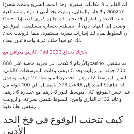
لك الفائز بـ 3 مكافآت صغيرة، وهذا النمط السريع يمنحك شعورًا
بالإنجاز. بالمقابل، روليت بحد أدنى 5 درهم تشبه لعبة Gonzo’s
Quest حيث الانحدار الطويل قد يجلب لك جائزة كبرى فقط إذا
وصلت إلى النهاية دون أن تصطدم بخسارة متسلسلة. الفرق هو
أن السلوط يقدم لك إشارات بصرية مستمرة، بينما الروليت يخبئ
لك عواقبها خلف عربة واحدة تدور ببطء.
كازينو متوافق مع iPad يجرّبك بخداع 2023
والأرقام لا تكذب. في تجربة خاصة على 888casino، تم تشغيل
200 جولة من روليت بحد 5 درهم، وكانت المتوسطات كالتالي:
الفوز المتوسط 12 درهم، الخسارة المتوسطة 27 درهم، ومعدل
العائد إلى اللاعب 78٪. بالمقابل، في 100 جولة من Starburst
على نفس الموقع، كان متوسط الفوز 8 درهم مع خسارة 6 درهم،
وعائد 132٪. الفارق واضح؛ السلوط يتنفس بسرعة، والروليت
يتنفس بطءً ثقيلًا.
كيف تتجنب الوقوع في فخ الحد
الأدنى