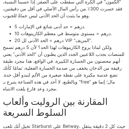
“الكمون” في الكرة التي سقطت على الصفر. إذا حسبنا النسبة،
فقد خسرت 300٪ من رأس المال الأصلي في أقل من دقيقتين،
وهو ما يثبت أن الحد الأدنى ليس حماةً للجيوب.
5 درهم = حد أدنى شائع في الإمارات.
10 درهم = مستوى متوسط في معظم الكازينوهات.
20 درهم = الحد الأدنى لل VIP “المزيف”.
ولكن لماذا يروج الكازينوهات لهذا الحد؟ لأن 5 درهم تسمح
للمنصات بجذب اللاعبين الجدد الذين يظنون أن “الحد الأدنى” يعني
أنهم محصنون من الخسارة الكبيرة. في الواقع، هذا مجرد طبقة
رقيقة من الدخان يخفف من صدمة الخسارة الفعلية، تمامًا كأنك
تضع عدسة مكبرة على نقطة صغيرة من الألم لتبدو أقل حدة.
وبالطبع، لا أحد في هذه الصناعة يتبرع بـ “free” مال؛ إنما هو
مجرد وعد فارغ يلفت الانتباه.
المقارنة بين الروليت وألعاب
السلوط السريعة
تخيل أنك تلعب Starburst على Betway، حيث كل 2 دقيقة ينتقل