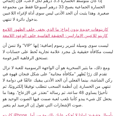
إذا كان متوسط الخسارة 3.3 درهم لكل لاعب، فإن إجمالي
الخسارة الجماعية يصبح 33 درهم أسبوعيًا فقط من مجموعة
صغيرة. وهذا يثبت أن الحد الأدنى ليس سوى أداة لإغراء اللاعبين
بدخول دائرة لا تنتهي.
كازينوهات جديدة بدون إيداع: ما الذي يخفى خلف الظهور اللامع
كازينو للاعبين الإماراتيين: الحقيقة القاسية خلف الوعود اللامعة
ولا تنسَ أن “VIP” ليست سوى وسيلة لتبرير رسوم إضافية؛ إنها
ليست مكافأة حقيقية بل مجرد علامة تجارية تُحط على حسابات لا
تستحق الرفاهية المزعومة.
ومع ذلك، ما يثير السخرية هو أن الواجهة الرسومية للعبة لا تزال
تقدم لك زرًا يُظهر “مكافأة مجانية” على شكل فنجان قهوة في
ركن الشاشة، بينما الفعلي أن الحد الأدنى يبقيك عالقًا في دوامة لا
تنتهي من الخسارة. إن أنظمة السحب تتطلب توقيعًا إلكترونيًا، ثم
تأخيرًا يساوي 48 ساعة، ثم رسالة “نعتذر عن الإزعاج”. وهذا ما
يجعل كل شيء يبدو كأننا نلعب لعبة صمت فيها الصوت الوحيد هو
صوت الإشعارات التي تقول إن الرصيد لم يتغير.
كازينو iPhone بأموال حقيقية: لماذا لا يُحكم عليك بالثروة من أول