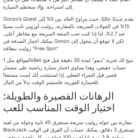
إلى استراحة، وإلا ستحطم السيارة.
Gonzo’s Quest يقدم تذبذبًا عاليًا، حيث يتراوح العائد بين 5% إلى
15% في الجولات السريعة. بالمقارنة، روليت أوروبي ثابت نسبيًا
عند 2.7%، لذا إذا كنت تحب المتعة السريعة مع مخاطر أعلى،
يمكنك اختبار الصدفة في Gonzo لكن لا تتوقع أن يتحول إلى
روليت ببطاقة “Free Spin”.
المواقع مثل 1xBet تتيح لك تجربة “ديمو” لمدة 30 دقيقة قبل فتح
حساب حقيقي، وهذا يساوي اختبار سيارة رياضية على مضمار
قصير قبل الشراء الفعلي. إذا استنتجت أنك لست مستعدًا
للخسارة الفورية، فاستثمر الوقت بدلاً من المال.
الرهانات القصيرة والطويلة:
اختيار الوقت المناسب للعب
مقارنة بين جولة روليت سريعة تستغرق 45 ثانية وجولة من لعبة
BlackJack تستغرق 3 دقائق، يمكنك حساب أن الفرق في الوقت
يساوي 3.9 مرة. إذا لعبت 100 جولة من كل واحدة، ستقضي