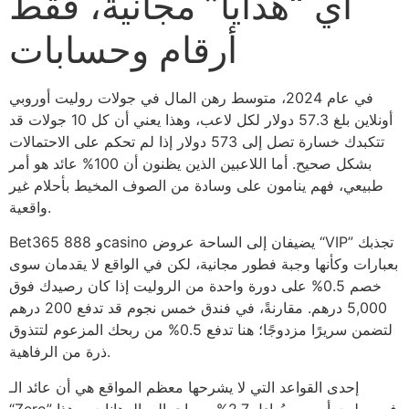
أي “هدايا” مجانية، فقط
أرقام وحسابات
في عام 2024، متوسط رهن المال في جولات روليت أوروبي
أونلاين بلغ 57.3 دولار لكل لاعب، وهذا يعني أن كل 10 جولات قد
تتكبدك خسارة تصل إلى 573 دولار إذا لم تحكم على الاحتمالات
بشكل صحيح. أما اللاعبين الذين يظنون أن 100% عائد هو أمر
طبيعي، فهم ينامون على وسادة من الصوف المخيط بأحلام غير
واقعية.
Bet365 و 888casino يضيفان إلى الساحة عروض “VIP” تجذبك
بعبارات وكأنها وجبة فطور مجانية، لكن في الواقع لا يقدمان سوى
خصم 0.5% على دورة واحدة من الروليت إذا كان رصيدك فوق
5,000 درهم. مقارنةً، في فندق خمس نجوم قد تدفع 200 درهم
لتضمن سريرًا مزدوجًا؛ هنا تدفع 0.5% من ربحك المزعوم لتتذوق
ذرة من الرفاهية.
إحدى القواعد التي لا يشرحها معظم المواقع هي أن عائد الـ
“Zero” في روليت أوروبي يُعادل 2.7% من إجمالي الرهانات، وهذا