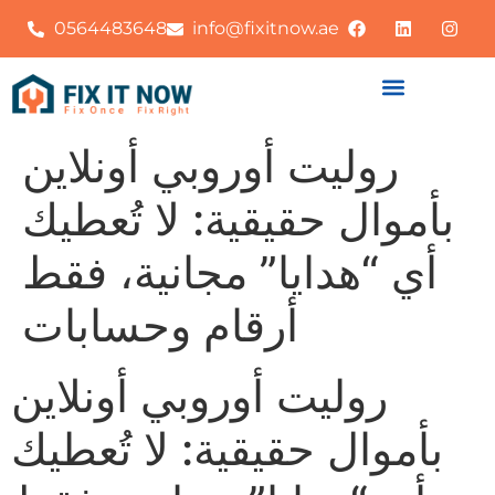
0564483648
info@fixitnow.ae
روليت أوروبي أونلاين
بأموال حقيقية: لا تُعطيك
أي “هدايا” مجانية، فقط
أرقام وحسابات
روليت أوروبي أونلاين
بأموال حقيقية: لا تُعطيك