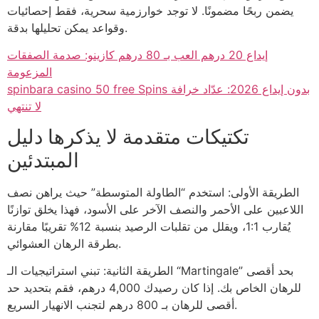
يضمن ربحًا مضمونًا. لا توجد خوارزمية سحرية، فقط إحصائيات
وقواعد يمكن تحليلها بدقة.
إيداع 20 درهم العب بـ 80 درهم كازينو: صدمة الصفقات
المزعومة
spinbara casino 50 free Spins بدون إيداع 2026: عدّاد خرافة
لا تنتهي
تكتيكات متقدمة لا يذكرها دليل
المبتدئين
الطريقة الأولى: استخدم “الطاولة المتوسطة” حيث يراهن نصف
اللاعبين على الأحمر والنصف الآخر على الأسود، فهذا يخلق توازنًا
يُقارب 1:1، ويقلل من تقلبات الرصيد بنسبة 12% تقريبًا مقارنة
بطرقة الرهان العشوائي.
الطريقة الثانية: تبني استراتيجيات الـ “Martingale” بحد أقصى
للرهان الخاص بك. إذا كان رصيدك 4,000 درهم، فقم بتحديد حد
أقصى للرهان بـ 800 درهم لتجنب الانهيار السريع.