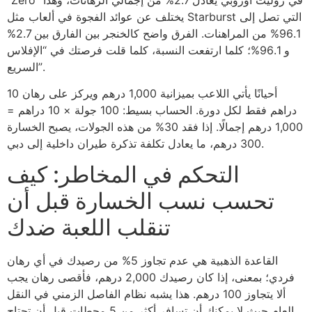
يختلف عن عوائد الفجوة في ألعاب مثل Starburst التي تصل إلى
96.1% من المراهنات. الفرق واضح كالخنجر بين الفارق بين 2.7%
و 96.1%؛ كلما ارتفعت النسبة، كلما قلت فرصتك في “الإفلاس
السريع”.
أحيانًا يأتي اللاعب بميزانية 1,000 درهم ويركز على رهان 10
دراهم فقط لكل دورة. الحساب بسيط: 100 جولة × 10 دراهم =
1,000 درهم إجمالًا. إذا فقد 30% من هذه الجولات، يصبح الخسارة
300 درهم، ما يعادل تكلفة تذكرة طيران داخلية إلى دبي.
التحكم في المخاطر: كيف
تحسب نسب الخسارة قبل أن
تنقلب اللعبة ضدك
القاعدة الذهبية هي عدم تجاوز 5% من رصيدك في أي رهان
فردي؛ بمعنى، إذا كان رصيدك 2,000 درهم، فأقصى رهان يجب
ألا يتجاوز 100 درهم. هذا يشبه نظام الفاصل الزمني في النقل
العام حيث لا يمكنك أن تسافر أكثر من 5 محطات قبل أن تحتاج