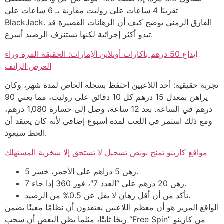
تقريبًا 4 ساعات على روليت مقارنة بـ 6 ساعات على
BlackJack. الفارق الزمني يوضح كيف أن الرهانات القصيرة قد
تبدو أكثر إجرائية لكنها تستنزف الرصيد أسرع.
إيداع 50 درهم باكارات أونلاين الإمارات: الحقيقة المرة وراء
العرض الزائف
تجربة حقيقية: أحد اللاعبين احتفظ بسجله الخاص لمدة شهر، وكان
يراهن بمعدل 15 درهم كل 10 دقائق على روليت، مما يعني 90
درهم في الساعة. بعد 12 ساعة، وصل إلى خسارة 1,080 درهم،
ومع ذلك استمر في اللعب لمدة أسبوع إضافي لأنه كان يعتقد أن
الحظ سيعود.
مواقع كازينو تمنح بونص تسجيل لا تستحق إلا سخرية المستهلك
رهن 5 دراهم على الأحمر، خسر 5.
رهن 20 درهم على “العدد 7″، فوز 360 إذا جاء 7.
تأكد من أن أقل رهان لا يقل عن 0.5% من الرصيد.
الواقع المرير هو أن معظم اللاعبين يعتقدون أن نظامًا معينًا يضمن
ربحًا ثابتًا، مثلما يظن البعض أن سحب “Free Spin” من كازينو