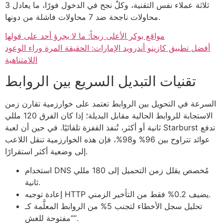
ثلاثة عملاء نفس التقنية، وكلٌ نجح في الدخول فورًا، ما يعادل 3
محاولات ناجحة ضد 7 محاولات فاشلة من دونها.
مواقع بوكر الأعلى ربحاً: ما لا يجرؤ أحد على قولها
أفضل تطبيق كازينو أندرويد الإمارات: الحقيقة المرة وراء الوعود
اللامتناهية
تقنيات التبديل السريع بين الروابط
السرعة في التحويل بين الروابط تعتمد على خوارزمية تقارن زمن
الاستجابة للروابط الحالية مقابل البديلة؛ إذا كان الفرق 120 مللي
ثانية أو أكثر، تُنفذ القفزة تلقائيًا. في حين أن لعبة Starburst تدفع
عوائد تتراوح بين 96% و98%، فإن هذه الخوارزمية تنقل اللاعب
إلى وضعية أكثر استقرارًا.
استخدام DNS مُخصص يقلل زمن التحميل إلى 180 مللي
ثانية.
إعادة توجيه HTTP يضيف 0.2% فقط من التأخير الزمني.
تحليل سجل الأخطاء لتجنب 5% من الروابط المعلَّمة كـ
“مفتوحة للغش”.