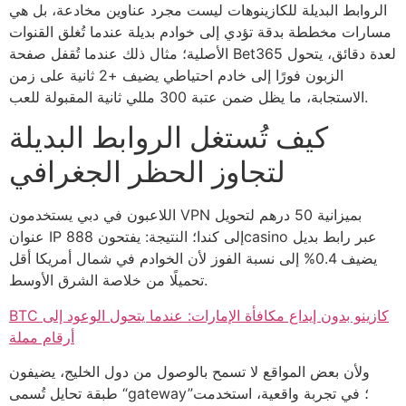
الروابط البديلة للكازينوهات ليست مجرد عناوين مخادعة، بل هي
مسارات مخططة بدقة تؤدي إلى خوادم بديلة عندما تُغلق القنوات
الأصلية؛ مثال ذلك عندما تُقفل صفحة Bet365 لعدة دقائق، يتحول
الزبون فورًا إلى خادم احتياطي يضيف +2 ثانية على زمن
الاستجابة، ما يظل ضمن عتبة 300 مللي ثانية المقبولة للعب.
كيف تُستغل الروابط البديلة
لتجاوز الحظر الجغرافي
اللاعبون في دبي يستخدمون VPN بميزانية 50 درهم لتحويل
عنوان IP إلى كندا؛ النتيجة: يفتحون 888casino عبر رابط بديل
يضيف 0.4% إلى نسبة الفوز لأن الخوادم في شمال أمريكا أقل
تحميلًا من خلاصة الشرق الأوسط.
BTC كازينو بدون إيداع مكافأة الإمارات: عندما يتحول الوعود إلى
أرقام مملة
ولأن بعض المواقع لا تسمح بالوصول من دول الخليج، يضيفون
طبقة تحايل تُسمى “gateway”؛ في تجربة واقعية، استخدمت