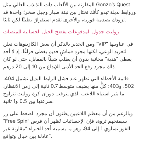
المقارنة بين الألعاب ذات التذبذب العالي مثل Gonzo’s Quest
وروابط بديلة تبدو كأنك تختار بين نبتة صبار وجبل صخر؛ واحدة قد
تزودك بصدمة فورية، والأخرى تقدم استقرارًا بطيئًا لكن ثابتًا.
روليت جدول المدفوعات يفضح الحيل الحسابية للمنصات
ومن الجدير بالذكر أن بعض الكازينوهات تعلن “VIP” في عناوينها
لتغريد الوعي، لكنها مجرد قماشٍ قديمٍ يغطى فراغًا؛ إذ لا أحد
يعطي “هدية” مجانية بدون أن يطلب شيئًا بالمقابل، حتى لو كان
ذلك مجرد رفع الحد الأدنى للإيداع من 10 إلى 20 درهم.
قائمة الأخطاء التي تظهر عند فشل الرابط البديل تشمل 404،
502، و403؛ كلٌّ منها يضيف متوسط 0.7 ثانية إلى زمن الانتظار،
ما يثير استياء اللاعب الذي يترقب دوران كرة روليت تتراوح
سرعتها بين 0.5 و1 ثانية.
وبالرغم من أن معظم اللاعبين يظنون أن مجرد الضغط على زر
“Free Spin” سيمنحهم ثروة، فإن الإحصائيات تُظهر أن فرص
الفوز تساوي 1 إلى 94، وهو ما يسميه أحد الخبراء “مقارنة غير
عادلة بين خيال وتواقع”.