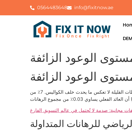
0564483648
info@fixitnow.ae
Ho
DEM
ستوى الوعود الزائفة
ستوى الوعود الزائفة
الواقع أن منصة دريم كاتشر تقدم بثاً مباشراً يُظهر أرقاماً حقيقية مثل ربح 2,350 درهم في جلسة واحدة، لكن تلك اللحظات القليلة لا تعكس ما يحدث خلف الكواليس. 7٪ من
لرياضي للرهانات المتداولة