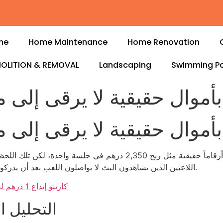
me
Home Maintenance
Home Renovation
OLITION & REMOVAL
Landscaping
Swimming Po
أموال حقيقية لا يرقى إلى م
أموال حقيقية لا يرقى إلى م
اللاعبين الذين يشاهدون البث لا يواصلون اللعب بعد أن يدركوا أن العائد الفعلي يساوي 0.03٪ من مجموع الرهانات.
كازينو إيداع 1 درهم لفات مجانية: صدمة لا تُحتمل في عالم التسويق الفارغ
التحليل ا