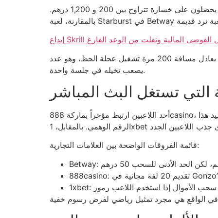
عند حساب متوسط ربحية الجلسة، نجد أن 12 من كل 100 لاعب يحصلون على مكسب لا يتجاوز 150 درهم، بينما 88 يحصلون على خسارة تتراوح بين 200 و 1,200 درهم.
 كيف تتحمل الفوضى المالية وتفلت من الوعد الفارغ
مثال عملي: إذا وضع لاعب 500 درهم على رهان متوسط 0.5٪، فسيحتاج إلى فوز 200 مرة لتغطية خسارته الأولية. وهذا يعادل مسافة 200 مرة تشغيل عجلة الحظ، وهو عدد
يصعب تخيله في جلسة واحدة.
ة التي تستغل البث المباشر
أحد اللاعبين ارتبط مؤخراً بماركة 888casino، حيث لاحظ أن البث المباشر يركز على إظهار 3,000 درهم في رصيد واحد، لكن في الواقع تم إيداع 45,000 درهم لتوليد هذا
قائمة الفروقات الواضحة بين العلامات التجارية: