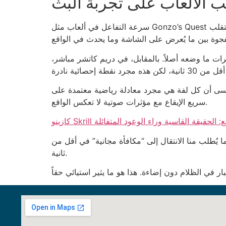
ب الألعاب على تجربة البث
سرعة التفاعل في ألعاب مثل Gonzo’s Quest تتراوح بين 0.7 إلى 1.3 ثانية لكل دوران، وهذا يجعل مشاهدة البث تشبه مشاهدة سباق سيارات سريع. ومع ذلك، فإن التقلب
ريبي: إذا كان اللاعب يضع 100 درهم في كل مرة، فإن الخسارة المتوقعة بعد 10 دورات هي 900 درهم، أي 9 مرات ما وضعه أصلاً. بالمقابل، في دريم كاتشر مباشر،
ة رياضية معتمدة على RNG، وليس “حظ” أو “قوة سحرية”. لذا فإن مشاهدة البث المباشر تشبه مشاهدة فيلم أكشن
سريع الإيقاع مع مؤثرات صوتية لا تعكس الواقع.
بسحب سريع: الحقيقة القاسية وراء الوعود المتفائلة
 القائمة، وهو بطء يثير السخرية عندما يُطلب منا الانتقال إلى “مكافأة مجانية” في أقل من
ثانية.