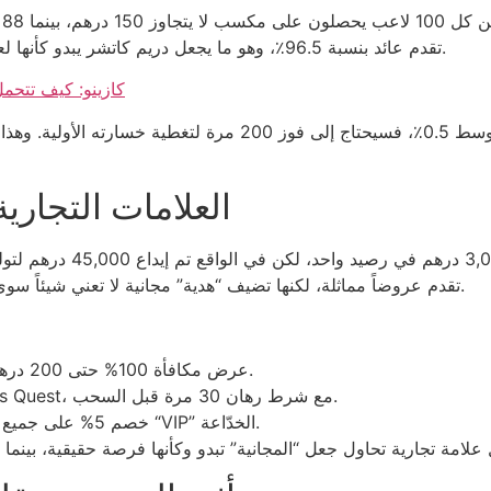
بالمقارنة، لعبة Starburst في Betway تقدم عائد بنسبة 96.5٪، وهو ما يجعل دريم كاتشر يبدو كأنها لعبة نرد قديمة.
إيداع Skrill كازينو:
العلامات التجاري
الرقم الوهمي. بالمقابل، 1xbet تقدم عروضاً مماثلة، لكنها تضيف “هدية” مجانية لا تعني شيئاً سوى جذب اللاعبين الجدد.
Betway: عرض مكافأة 100% حتى 200 درهم، لكن الحد الأدنى للسحب 50 درهم.
888casino: تقديم 20 لفة مجانية في Gonzo’s Quest، مع شرط رهان 30 مرة قبل السحب.
1xbet: خصم 5% على جميع سحب الأموال إذا استخدم اللاعب رموز “VIP” الخدّاعة.