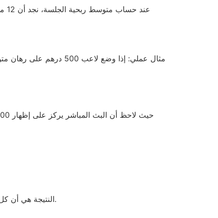
النتيجة هي أن كل علامة تجارية تحاول جعل “المجانية” تبدو وكأنها فرصة حقيقية، بينما في الواقع هي مجرد تمثيل رياضي لفرض رسوم خفية.