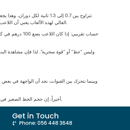
العالي لهذه الألعاب يعني أن اللاعب قد يخسر 90٪ من الأموال في خلال 15 دقيقة فقط، وهو ما يُظهر الفجوة بين ما يُعرض على الشاشة وما يحدث في الواقع.
أخيراً، إن حجم الخط الصغير في قسم شروط السحب يجعل قراءته صعبة كأنك تحاول قراءة نشرة أخبار في الظلام دون إضاءة. هذا هو ما يثير استيائي حقاً.
Get in Touch
Phone: 056 448 3648