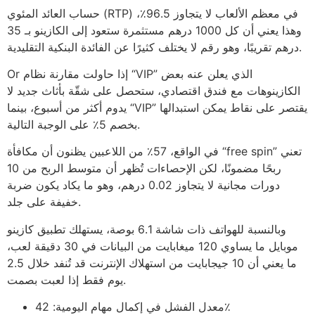
حساب العائد المئوي (RTP) في معظم الألعاب لا يتجاوز 96.5٪،
وهذا يعني أن كل 1000 درهم مستثمرة ستعود إلى الكازينو بـ 35
درهم تقريبًا، وهو رقم لا يختلف كثيرًا عن الفائدة البنكية التقليدية.
Or إذا حاولت مقارنة نظام “VIP” الذي يعلن عنه بعض
الكازينوهات مع فندق اقتصادي، ستحصل على شقّة بأثاث جديد لا
يدوم أكثر من أسبوع، بينما “VIP” يقتصر على نقاط يمكن استبدالها
بخصم 5٪ على الوجبة التالية.
في الواقع، 57٪ من اللاعبين يظنون أن مكافأة “free spin” تعني
ربحًا مضمونًا، لكن الإحصاءات تُظهر أن متوسط الربح من 10
دورات مجانية لا يتجاوز 0.02 درهم، وهو ما يكاد يكون ضربة
خفيفة على جلد.
وبالنسبة للهواتف ذات شاشة 6.1 بوصة، يستهلك تطبيق كازينو
موبايل ما يساوي 120 ميغابايت من البيانات في 30 دقيقة لعب،
ما يعني أن 10 جيجابايت من استهلاك الإنترنت قد تُنفد خلال 2.5
يوم فقط إذا لعبت بصمت.
معدل الفشل في إكمال مهام اليومية: 42٪