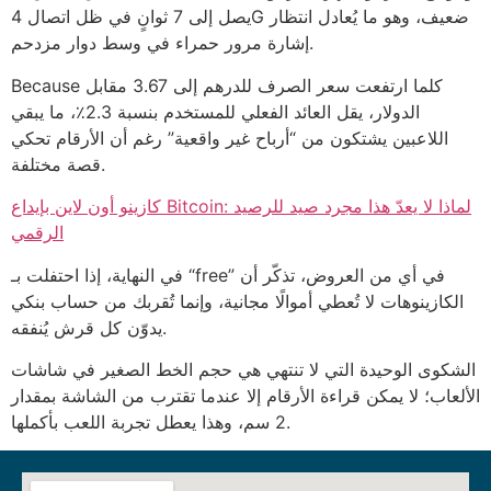
يصل إلى 7 ثوانٍ في ظل اتصال 4G ضعيف، وهو ما يُعادل انتظار
إشارة مرور حمراء في وسط دوار مزدحم.
Because كلما ارتفعت سعر الصرف للدرهم إلى 3.67 مقابل
الدولار، يقل العائد الفعلي للمستخدم بنسبة 2.3٪، ما يبقي
اللاعبين يشتكون من “أرباح غير واقعية” رغم أن الأرقام تحكي
قصة مختلفة.
كازينو أون لاين بإيداع Bitcoin: لماذا لا يعدّ هذا مجرد صيد للرصيد
الرقمي
في النهاية، إذا احتفلت بـ “free” في أي من العروض، تذكّر أن
الكازينوهات لا تُعطي أموالًا مجانية، وإنما تُقربك من حساب بنكي
يدوّن كل قرش يُنفقه.
الشكوى الوحيدة التي لا تنتهي هي حجم الخط الصغير في شاشات
الألعاب؛ لا يمكن قراءة الأرقام إلا عندما تقترب من الشاشة بمقدار
2 سم، وهذا يعطل تجربة اللعب بأكملها.