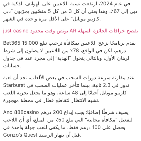
في عام 2024، ارتفعت نسبة اللاعبين على الهواتف الذكية في
دبي إلى 67٪، وهذا يعني أن كل 3 من كل 5 متصّبين يجرّبون “دبي
كازينو موبايل” على الأقل مرة واحدة في الشهر.
just casino بونص وقت محدود AR يفضح خرافات الجائزة السهلة
Bet365 يقدم برنامجًا يزعج اللاعبين بمكافأة ترحيب تبلغ 15,000
درهم، لكن في الواقع، 78٪ من اللاعبين لا يصلون إلى شرط
الرهان الأول، وبالتالي يتحول “الهدية” إلى مجرد عدد في جدول
حسابات.
عند مقارنة سرعة دورات السحب في بعض الألعاب، نجد أن لعبة
Starburst تدور في 2.3 ثانية، بينما تتأخر عمليات السحب في
كازينو موبايل أحيانًا إلى 48 ساعة، وهو ما يجعل تجربة اللعب
تشبه الانتظار لتقاطع قطار في محطة مهجورة.
And 888casino يضيف شرطًا إضافيًا: يجب إيداع 200 درهم
لتفعيل “مكافأة مجانية” التي تبلغ 50٪ من المبلغ، أي أن اللاعب
يحصل على 100 درهم فقط، ما يكفي للعب جولة واحدة في
Gonzo’s Quest قبل أن ينهار الرصيد.