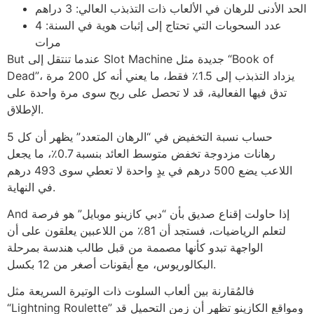
الحد الأدنى للرهان في الألعاب ذات التذبذب العالي: 3 دراهم
عدد السحوبات التي تحتاج إلى إثبات هوية في السنة: 4
مرات
But عندما تنتقل إلى Slot Machine جديدة مثل “Book of
Dead”، يزداد التذبذب إلى 1.5٪ فقط، ما يعني أنه كل 200 مرة
تدق فيها الفعالية، قد لا تحصل على ربح سوى مرة واحدة على
الإطلاق.
حساب نسبة التخفيض في “الرهان المتعدد” يظهر أن كل 5
رهانات مزدوجة تخفض متوسط العائد بنسبة 0.7٪، ما يجعل
اللاعب يضع 500 درهم في يدٍ واحدة لا تعطي سوى 493 درهم
في النهاية.
And إذا حاولت إقناع صديق بأن “دبي كازينو موبايل” هو فرصة
لتعلم الرياضيات، فستجد أن 81٪ من اللاعبين يعلقون على أن
الواجهة تبدو كأنها مصممة من قبل طالب هندسة بمرحلة
البكالوريوس، مع أيقونات أصغر من 12 بكسل.
فالمُقارنة بين ألعاب السلوت ذات الوتيرة السريعة مثل
“Lightning Roulette” ومواقع الكازينو تظهر أن زمن التحميل قد