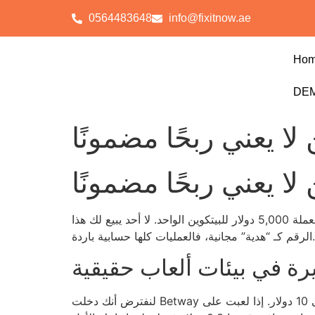
0564483648
info@fixitnow.ae
Ho
DEM
لا يعني ربحًا مضمونًا
لا يعني ربحًا مضمونًا
الحد الأدنى الذي يفرضه معظم الكازينوهات على إيداع دوجكوين هو 0.001 دوج، ما يعادل تقريبًا 5 دولار إذا كان سعر العملة 5,000 دولار للبيتكوين الواحد. لا أحد يبيع لك هذا
الرقم كـ “هدية” مجانية، فالعمليات كلها حسابية باردة.
رة في بيئات ألعاب حقيقية
لنفترض أنك دخلت Betway بحد إيداع 0.002 دوج، مع سعر 5,000 دولار للبيتكوين، ستحصل على 10 دولار. إذا لعبت على Starburst التي تدفع متوسط 97٪ عائد، ستحصل