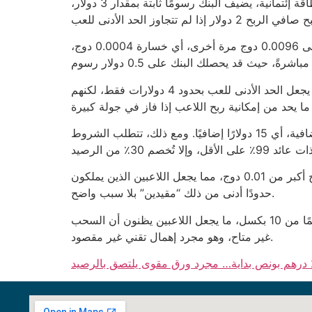
الرسوم الخفيّة لا تتوقف عند الإيداع؛ سحب 0.001 دوج من كازينو يوفر لك فقط 5 دولار، لكن إذا طلبت سحبًا على بطاقة إئتمانية، يضيف البنك رسومًا ثابتة بمقدار 3 دولار،
إذا قمت بتحويل 0.01 دوج إلى حسابك في كازينو، ووضعت 80٪ من المبلغ في رهان على لعبة ذات عائد 96٪، ستحصل على 0.0096 دوج مرة أخرى، أي خسارة 0.0004 دوج،
في أحد المنتديات العربية، كان أحد الأعضاء يذكر أن الحد الأدنى لإيداع دوجكوين في كازينو معين هو 0.0008 دوج، ما يجعل الحد الأدنى للعب بحدود 4 دولارات فقط، لكنهم
بعض الكازينوهات تقدم مكافأة إيداع بنسبة 200٪ على الحد الأدنى، فإذا وضعت 0.0015 دوج، ستحصل على 0.003 دوج إضافية، أي 15 دولارًا إضافيًا. ومع ذلك، تتطلب الشروط
إحدى القواعد الصغيرة التي تثير السخرية هي أن بعض الكازينوهات لا تسمح بالرهان على دوجكوين إلا إذا كان رصيدك المتاح أكبر من 0.01 دوج، مما يجعل اللاعبين الذين يملكون
حدودًا أدنى من ذلك “مقيدين” بلا سبب واضح.
إلى جانب ذلك، في حالة وجود خطأ في واجهة المستخدم في لعبة ذات تصميم قديم، تُظهر أحيانًا زر السحب وهو أصغر حجمًا من 10 بكسل، ما يجعل اللاعبين يظنون أن السحب
غير متاح، وهو مجرد إهمال تقني غير مقصود.