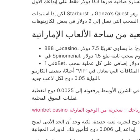
لكن إذا استبدلت Starburst بـ Gonzo’s Quest ذات التقلب العالي، قد ترتفع العائد إلى 110٪ في دورة واحدة، ما يعني ربح 11 دولار. الفرق بين اللعبتين هو 1.3 دولار فقط، وهو
عية من ساحة الألعاب الإماراتية
أحيانًا، يضيف الكازينو “VIP” مزيفة في شريط الترحيب، لكن لا ينتج عنها أي تخفيض عملي في الحد الأدنى للإيداع، بل هو مجرد وسيلة لتغطية أنظمة المكافآت التي تعادل في
النهاية 0.05 دوج لكل لاعب جديد.
بالإضافة إلى ذلك، بعض الكازينوهات تجعل الحد الأدنى للإيداع يتغير حسب القارة؛ ففي أوروبا قد يكون 0.0015 دوج، بينما في الشرق الأوسط يرفعونه إلى 0.0025 دوج لتغطية
تقلبات السوق المحلية.
 احتفظ بأرباحك – سخرية من الوعود الفارغة
د اللاعبين الصامتين في منطقة الخليج كان يهدف إلى إيداع 0.002 دوج لتجربة لعبة جديدة، لكنه وجد أن الحد الأدنى لمنح “free spin” هو 0.005 دوج، وما زال مضطرًا لرفع
إيداعه إلى 0.006 دوج لتأمين تلك الدورات المجانية.