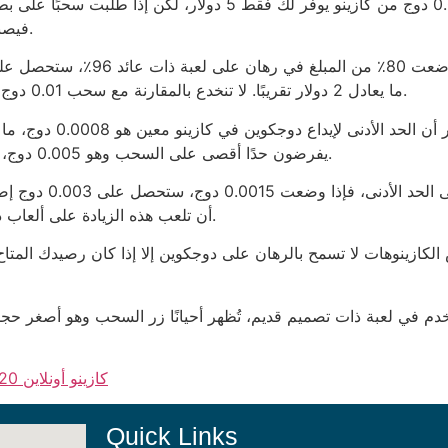
فيصبح صافي الربح 2 دولار إذا لم تتجاوز الحد الأدنى للعب.
ما يعادل 2 دولار تقريبًا. لا تنخدع بالمقارنة مع سحب 0.01 دوج مباشرةً، حيث قد يحصلك البنك على 0.5 دولار رسوم.
يفرضون حدًا أقصى على السحب وهو 0.005 دوج، ما يحد من إمكانية ربح اللاعب إذا فاز في جولة كبيرة.
أن تلعب هذه الزيادة على ألعاب ذات عائد 99٪ على الأقل، وإلا تُخصم 30٪ من الرصيد.
كازينو أونلاين 20 درهم بونص بداية… مجرد ورق مقوى يلتصق بالرصيد
Quick Links