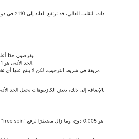
في Spinomenal، يفرضون حدًا أعلى قليلاً وهو 0.003 دوج؛ ما يعادل 15 دولار، وتأتي هذه الزيادة مع رسوم سحب ثابتة تبلغ 1.5 دولار.
في 1xBet، الحد الأدنى هو 0.001 دوج مع رسوم سحب تصل إلى 0.2 دوج، أي ما يساوي حوالي 1 دولار إضافي على كل عملية سحب.