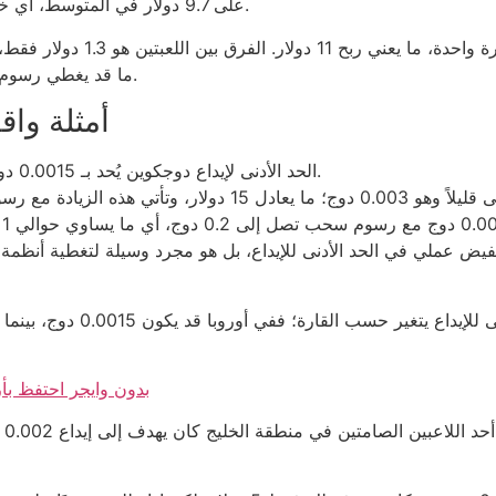
على 9.7 دولار في المتوسط، أي خسارة صافية قدرها 0.3 دولار فقط على إيداعك الأول.
ما قد يغطي رسوم السحب التي تصل إلى 2 دولار في بعض الكازينوهات.
أمثلة واق
في 888casino، الحد الأدنى لإيداع دوجكوين يُحد بـ 0.0015 دوج؛ ما يساوي تقريبًا 7.5 دولار.
wionbet casino بدون وايجر
أح