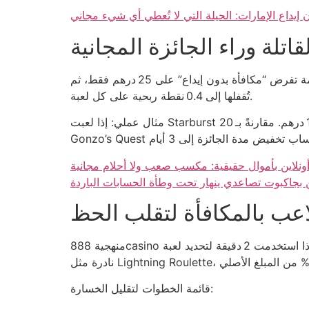
ن إيداع الإمارات: الحيلة التي لا تُعطي أي شيء مجاني
اتلة وراء الجائزة المجانية
أولاً، نسبة الضعف المسموح بها هي 1:1.5، ما يعني أن كل 100 درهم إيداع افتراضي يتحول إلى 150 درهم، لكن القسيمة تفرض “مكافأة بدون إيداع” على 25 درهم فقط، ثم
تُقفلها إلى 0.4 نقطة ربحية على كل لعبة.
مثال عملي: إذا لعبت Starburst 20 مرة، كل دورة تحسبها كـ 0.25 نقطة ربحية، ستحتاج إلى 400 دورة لتصل إلى 100 نقطة المطلوبة لسحب مبلغ 10 درهم. مقارنةً بـ
أونلاين بأموال حقيقية: مكسب صعب ولا أحلام مجانية
ين بجاكبوت تصاعدي ينهار تحت وطأة الحسابات الباردة
اعب بالمكافأة لتقلب الحظ
منهجية 888casino تعتمد على “مكافأة بدون إيداع” مُقيدة بحد أقصى 30 درهم، وتمنحك 5 مضاعفات للرهان على ألعاب الكازينو الحية فقط. إذا استخدمت 2 دقيقة لتحديد لعبة
قائمة الخطوات لتقليل الخسارة: