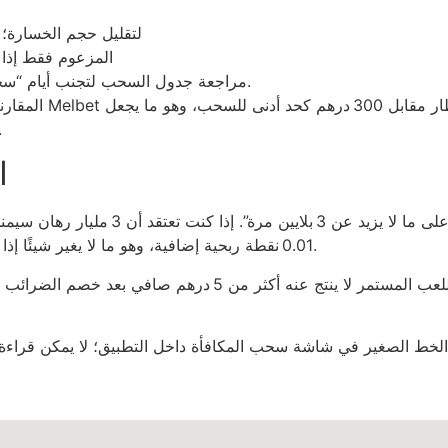
اختيار لعبة ذات تقلب منخفض مثل Blackjack لتقليل حجم الخسارة؛
تفعيل “VIP” المزعوم فقط إذ
مراجعة جدول السحب لتجنب أيام “سحب غير فعال” التي يقل فيها الحد إلى 0.1 درهم.
المقارنة الوحيدة 
“VIP” يبدو كهدية غير مدرو
ا
0.01 نقطة ربحية إضافية، وهو ما لا يغير شيئًا إذا كان السعر الأصلي للعبة هو 0.0002 درهم لكل نقطة.
التحليل النهائي يوضح أن مجموع 12 شهرًا من اللعب المستمر لا 
الخط الصغير في شاشة سحب المكافأة داخل التطبيق؛ لا يمكن قراءة 