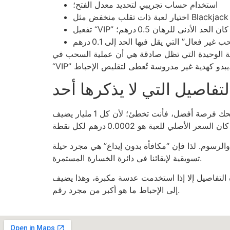
استخدام حساب تجريبي لتحديد معدل الفتح؛
ا كان الحد الأدنى للرهان 0.5 درهم؛
التي تظل صادقة هي أن عملية السحب في Melbet تشبه انتظار صحن طين يبرد؛ 48‑ساعة من الانتظار مقابل 300 درهم كحد أدنى للسحب، وهو ما يجعل
سة تُعطى لتقليص الإحباط.
لتفاصيل التي لا يذكرها أحد
الأنظمة الخفية تتضمن شرطاً غريباً: “يُسمح بالرهان على ما لا يزيد عن 3 بلايين مرة”. إذا كنت تعتقد أن 3 مليار رهان سيمنحك فرصة أفضل، فأنت تخطئ؛ لأن كل 1 مليار يضيف
ينتج عنه أكثر من 5 درهم صافي بعد خصم الضرائب والرسوم. لذا فإن “مكافأة بدون إيداع” هي مجرد حيلة
تسويقية لإبقائنا في دائرة الخسارة المستمرة.
التفاصيل إلا إذا استخدمت عدسة مكبرة، وهذا يضيف
إلى الإحباط ما هو أكبر من مجرد رقم.