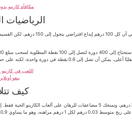
مكافأة كازينو بدو
الرياضيات الق
اللعب في كازينو 
بنغو أونلا
كيف تتل