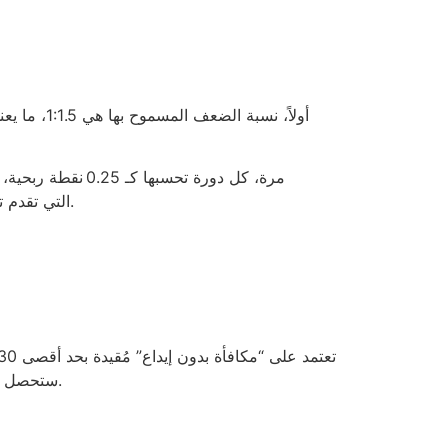
Gonzo’s Quest التي تقدم تقلبًا أعلى، يمكن أن تصل إلى 0.6 نقطة في دورة واحدة، لكنه على حساب تخفيض مدة الجائزة إلى 3 أيام.
نادرة مثل Lightning Roulette، ستحصل على ربح متوسط 0.03 درهم لكل 1 درهم مراهنه، وهو ما يساوي 0.9% من المبلغ الأصلي.