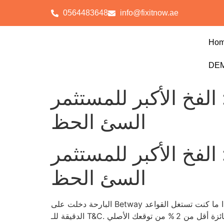
0564483648
info@fixitnow.ae
Ho
DEM
الفخ الأكبر للمستثمر
السئ الحظ
الفخ الأكبر للمستثمر
السئ الحظ
البارحة دخلت على Betway وشفت إعلان “مكافأة بدون إيداع” يلمع كأنها نجمة ساطعة، لكن الحقيقة أن 0.00 دولار هي ما ستحصل عليه فعليًا إذا ما كنت تستغل القواعد