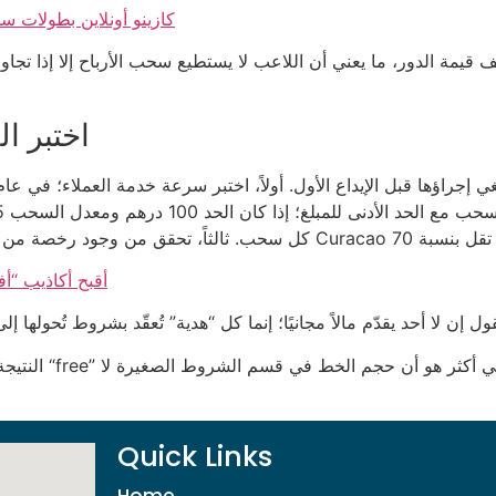
كازينو أونلاين بطولات س
اختبر ا
أقبح أكاذيب “أ
Quick Links