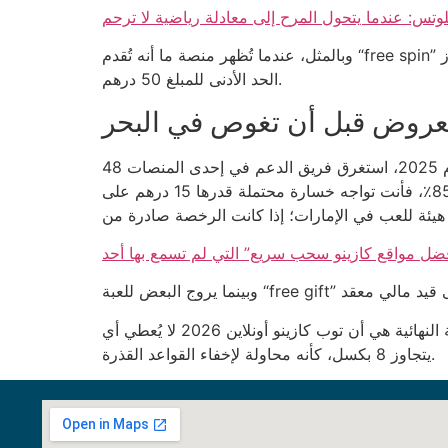
لوتس: عندما يتحول المرح إلى معادلة رياضية لا ترحم
وبالمثل، عندما تُظهر منصة ما أنه تُقدم “free spin” كهدية، فإنها غالباً ما تفرض رهانًا لا يتعدى 1.2 ضعف قيمة الدور، ما يعني أن اللاعب لا يستطيع سحب الأرباح إلا إذا تجاوز
الحد الأدنى للمبلغ 50 درهم.
لعروض قبل أن تغوص في البحر
الرقم 3 يبرز في اختبار القواعد: ثلاثة اختبارات ينبغي إجراؤها قبل الإيداع الأول. أولاً، اختبر سرعة خدمة العملاء؛ في عام 2025، استغرق فريق الدعم في إحدى المنصات 48
ساعة للرد على استفسار بسيط. ثانياً، قارن نسبة السحب مع الحد الأدنى للمبلغ؛ إذا كان الحد 100 درهم ومعدل السحب 85٪، فأنت تواجه خسارة محتملة قدرها 15 درهم على
فضل مواقع كازينو سحب سريع” التي لم تسمع بها أحد
النتيجة النهائية هي أن توب كازينو أونلاين 2026 لا يُعطي أي “free” حقيقي—كل شيء محكوم بحدود وأحكام. وما يزعجني أكثر هو أن حجم الخط في قسم الشروط الصغيرة لا
يتجاوز 8 بكسل، كأنه محاولة لإخفاء القواعد القذرة.