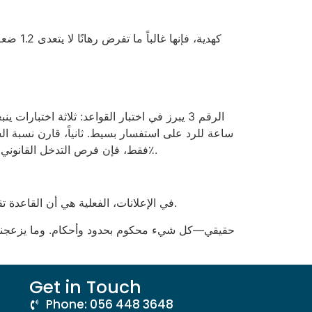
كل سحب. ثالثاً، تحقق من وجود رخصة من هيئة للعب في الإمارات؛ إذا كانت الرخصة صادرة من Curacao فقط، فإن فرص التدخل القانوني تقل بنسبة 70٪.
وبينما يروج البعض للعبة “free gift” في الإعلانات، الفعلية هي أن القاعدة تقول إن لا أحد يقدّم مالاً مجانيًا؛ إنما كل “هدية” تُعقّد بشروط تُحولها إلى قيد مالي معقد.
Get in Touch
Phone: 056 448 3648