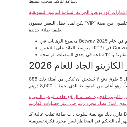
ساعة لتأكيد سحب بسيط.
الإمارات كود بونص: الجرعة السامة للوعود التسويقية
لكن لماذا يظل البعض يصفون “VIP” بأنها تجربة ممتازة؟ لأنهم يخلطون بين صفة “VIP” التي تعني 0.2٪ من اللاعبين ودخولهم إلى صالة خاصة، وبين فندق رخيص يزينه فقط
طبقة طلاء جديدة.
لكازينو الجاد للعام 2026
الرقم 5 هو المتحكم في كل شيء؛ فأي موقع لا يقدم على الأقل 5 طرق دفع لا يُستحق أن يُذكر. من أمثلة ذلك 888casino، الذي يتيح تحويلات بنكية محلية مع حد أقصى
اين قانوني الفجيرة: صدمة الواقع خلف الوعود المبهرة
دي: لماذا يظل مجرد رقم في دفتر حسابات الكازينو
قارن ذلك مع لعبة سلوت ذات طاقة تقلب عالية كـ Book of Dead؛ حيث يمكن للاعب أن يخسر 500 درهم في أقل من 30 دقيقة، بينما يوفر بعض الكازينوهات حدود الخسارة