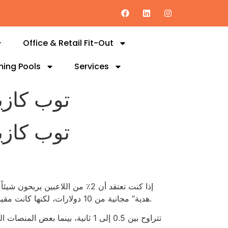
Office & Retail Fit-Out
ing Pools
Services
توب كازينو أونلاين 2026: لما
توب كازينو أونلاين 2026: لما
2024، قدمت 1xBet “هدية” مجانية من 10 دولارات، لكنها كانت مقيدة بحد سحب لا يتجاوز 1.5 دولار لكل عملية، أي أن العائد الفعلي يساوي 15٪ من القيمة المعلن عنها.