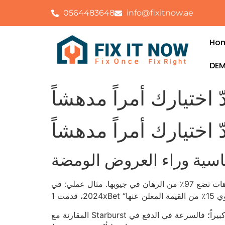
0564483648
info@fixitnow.ae
Ho
DEM
اسية وراء العروض الومضة
إذا كنت تعتقد أن 2٪ من اللاعبين يربحون شيئاً يستحق الذكر، فأنت تقف على صعيد غير مستقر؛ لأن معظم الكازينوهات تضع 97٪ من الرهان في جيوبها. مثال عملي: في
المقارنة مع Starburst لا تُظهر فرقاً كبيراً؛ فالسرعة في الدفع في Starburst تتراوح بين 0.5 إلى 1 ثانية، بينما بعض المنصات الجديدة في 2026 تستغرق ما لا يقل عن 48