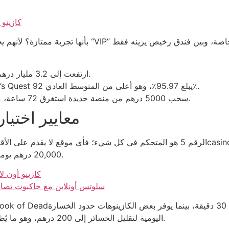
كازينو 
مجموع الرهانات في Betway ارتفعت إلى 3.2 مليار درهم في عام 2025.
متوسط العائد على اللاعبين (RTP) في Gonzo’s Quest يبلغ 95.97٪، وهو أعلى من المتوسط العادي 92٪.
سحب 5000 درهم من منصة جديدة استغرق 72 ساعة، مقارنةً بـ 12 ساعة في إحدى المنصات الراسخة.
معايير اختيار ا
20,000 درهم يومياً، وهو أعلى من المتوسط الذي يحيط بـ 8,000 درهم.
كازينو أون ل
سلوتس أونلاين مع جاكبوت تصاع
اليومية لتقليل الخسائر إلى 200 درهم، وهو ما يُظهر أن التحكم في المخاطر ليس مجرد فكرة تسويقية.