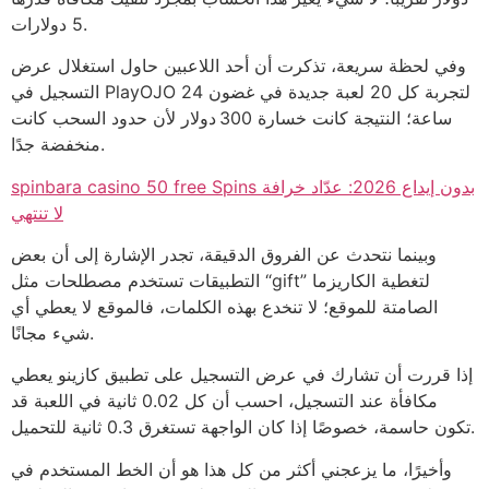
5 دولارات.
وفي لحظة سريعة، تذكرت أن أحد اللاعبين حاول استغلال عرض
التسجيل في PlayOJO لتجربة كل 20 لعبة جديدة في غضون 24
ساعة؛ النتيجة كانت خسارة 300 دولار لأن حدود السحب كانت
منخفضة جدًا.
spinbara casino 50 free Spins بدون إيداع 2026: عدّاد خرافة
لا تنتهي
وبينما نتحدث عن الفروق الدقيقة، تجدر الإشارة إلى أن بعض
التطبيقات تستخدم مصطلحات مثل “gift” لتغطية الكاريزما
الصامتة للموقع؛ لا تنخدع بهذه الكلمات، فالموقع لا يعطي أي
شيء مجانًا.
إذا قررت أن تشارك في عرض التسجيل على تطبيق كازينو يعطي
مكافأة عند التسجيل، احسب أن كل 0.02 ثانية في اللعبة قد
تكون حاسمة، خصوصًا إذا كان الواجهة تستغرق 0.3 ثانية للتحميل.
وأخيرًا، ما يزعجني أكثر من كل هذا هو أن الخط المستخدم في