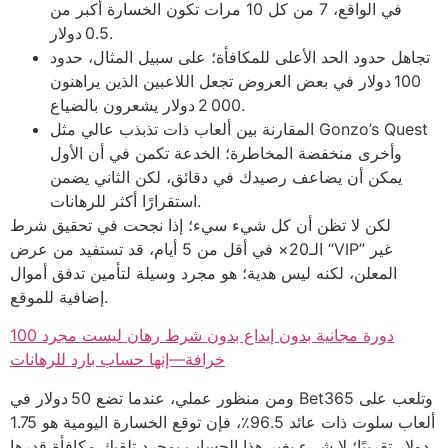
في الواقع، 7 من كل 10 مرات تكون الخسارة أكبر من
0.5 دولار.
تجاهل حدود الحد الأعلى للمكافأة؛ على سبيل المثال، حدود
100 دولار في بعض العروض تجعل اللاعبين الذين يراهنون
2 000 دولار يشعرون بالضياع.
المقارنة بين ألعاب ذات تذبذب عالي مثل Gonzo’s Quest
وأخرى منخفضة المخاطرة؛ الخدعة تكمن في أن الأول
يمكن أن يضاعف رصيدك في دقائق، لكن الثاني يضمن
استقرارًا أكثر للرهانات.
لكن لا تظن أن كل شيء سيء؛ إذا نجحت في تحقيق شرط
الـ20× في أقل من 5 أيام، قد تستفيد من عرض “VIP” غير
المعلن، لكنه ليس هدية؛ هو مجرد وسيلة لتأمين تدفق أموال
إضافية للموقع.
100 دورة مجانية بدون إيداع بدون شرط رهان ليست مجرد
خرافة—إنها حساب بارد للرهانات
ومن منظور عملي، عندما تضع 50 دولار في Bet365 وتلعب على
ألعاب سلوت ذات عائد 96.5٪، فإن توقع الخسارة اليومية هو 1.75
دولار تقريبًا؛ لا شيء يغير هذا الحساب بمجرد تلقيك مكافأة قدرها