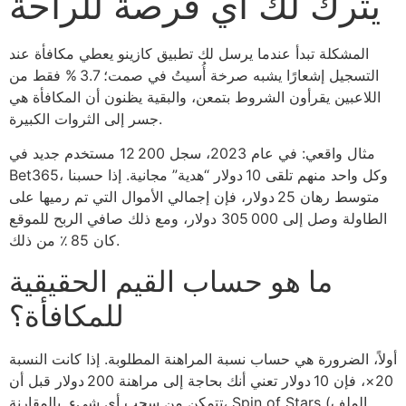
يترك لك أي فرصة للراحة
المشكلة تبدأ عندما يرسل لك تطبيق كازينو يعطي مكافأة عند
التسجيل إشعارًا يشبه صرخة أُسيتُ في صمت؛ 3.7 % فقط من
اللاعبين يقرأون الشروط بتمعن، والبقية يظنون أن المكافأة هي
جسر إلى الثروات الكبيرة.
مثال واقعي: في عام 2023، سجل 12 200 مستخدم جديد في
Bet365، وكل واحد منهم تلقى 10 دولار “هدية” مجانية. إذا حسبنا
متوسط رهان 25 دولار، فإن إجمالي الأموال التي تم رميها على
الطاولة وصل إلى 305 000 دولار، ومع ذلك صافي الربح للموقع
كان 85 ٪ من ذلك.
ما هو حساب القيم الحقيقية
للمكافأة؟
أولاً، الضرورة هي حساب نسبة المراهنة المطلوبة. إذا كانت النسبة
20×، فإن 10 دولار تعني أنك بحاجة إلى مراهنة 200 دولار قبل أن
تتمكن من سحب أي شيء. بالمقارنة، Spin of Stars (الملف