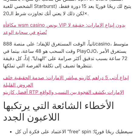
الشخصي للعبة Starburst) يتيح لك ربحًا فوريًا بعد 15 دورة فقط،
لكن ذلك لا يعني أنك تجاوزت شرط الـ20×.
مكافأة wsm casino بونص VIP بدون إيداع الإمارات: حقيقة لا
تُصنَع في سحابة الوعد
ثانياً، الوقت المستغرق للإيفاد؛ على منصة 888casino، متوسط
وقت السحب هو 48 ساعة، بينما في PlayOJO، يستغرق الأمر
72 ساعة بسبب تدقيق أكثر صرامة على “الهدايا”. إذاً، كل دقيقة
تنتظرها تضيف إلى تكلفة الفرصة التي تملكها.
إيداع أدنى 5 دراهم كازينو مباشر الإمارات: صدمة الحقيقية خلف
العروض القليلة
أفضل كازينو RTP الإمارات يكشف الفجوة بين النسب والواقع
الأخطاء الشائعة التي يرتكبها
اللاعبون الجدد
الاعتماد على فكرة أن كل “free” spin سيعطيك ربحًا فوريًا؛