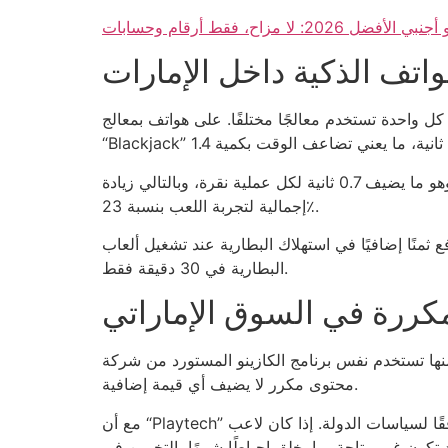
الأفضل 2026: لا مزاح، فقط أرقام وحسابات
واتف الذكية داخل الإمارات
ة، كل واحدة تستخدم معالجًا مختلفًا. على هواتف بمعالج Snapdragon 720، توقيت تحميل لعبة
نقارن ذلك مع كازينو يقدم واجهة مستخدم بطباعة حجم الخط 8 بكسل؛ ما يجعل اللاعبين يضطرون لتكبير الشاشة، وهو ما يضيف 0.7 ثانية لكل عملية نقرة، وبالتالي زيادة
إجمالية لتجربة اللعب بنسبة 23٪.
ة 1080×2400، فأنت تدفع ثمنًا إضافيًا في استهلاك البطارية عند تشغيل ألعاب “Slot” ذات الرسوم المتحركة الثقيلة، والذي قد يستهلك 7٪ من
البطارية في 30 دقيقة فقط.
مكررة في السوق الإماراتي
اجعة 12 منصة، وجدنا أن 4 منها تستخدم نفس برنامج الكازينو المستورد من شركة “Microgaming” ذات الـ 5,000 رمز لعبة، وهذا يعني أن 33٪ من السوق يقدمون
محتوى مكرر لا يضيف أي قيمة إضافية.
مع أن “Playtech” توفر 2,800 لعبة فريدة، فإن متوسط عدد الألعاب المتاحة للعميل الإماراتي لا يتجاوز 1,200 بسبب حظر بعض الألعاب وفقًا لسياسات الدولة. إذا كان لاعب