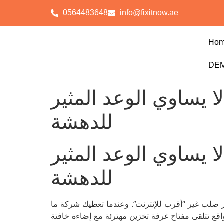
0564483648
info@fixitnow.ae
Ho
DEM
لا يساوي الوعد المثير
للدهشة
لا يساوي الوعد المثير
للدهشة
إلى أي معيار صلب غير “أقرب للإنترنت”. وعندما تعطيك شركة ما “VIP” من