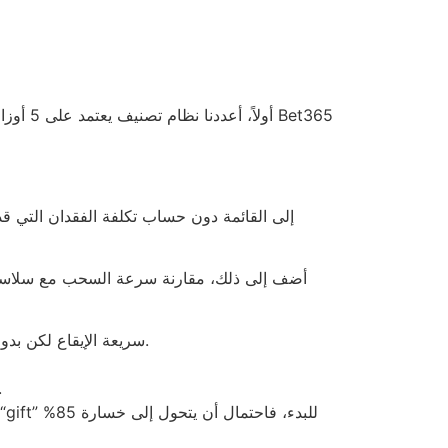
الموقع يجب أن يحقق زمن استجابة لا يتجاوز 150 مللي ثانية؛ وإلا سيتحول التحميل إلى تجربة “Starburst” سريعة الإيقاع لكن بدون أي فوز.
دعم العملاء يجب أن يرد خلال 30 ثانية على الأقل، وإلا يص