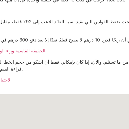
كازينو أون لاين بإيداع Bitcoin Cash: الحقيقة ا
قراءة القيم صعبة كقراءة عقد تأمين بحروف دقيقة، فأنا أستسلم.
الاحتيا