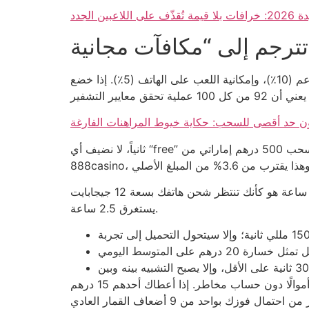
ين الجدد
أولاً، أعددنا نظام تصنيف يعتمد على 5 أوزان: أمان (40٪)، تنوع الألعاب (25٪)، سرعة السحب (20٪)، جودة الدعم (10٪)، وإمكانية اللعب على الهاتف (5٪). إذا خضع Bet365
ن حد أقصى للسحب: حكاية خيوط المراهنات الفارغة
ثانياً، لا نضيف أي “free” إلى القائمة دون حساب تكلفة الفقدان التي قد تصل إلى 3.7% من إجمالي المراهنات المتوسطة. مثال عملي: عند سحب 500 درهم إماراتي من
أضف إلى ذلك، مقارنة سرعة السحب مع سلاسل إمداد السلع: سحب 1,000 درهم من منصة تقدم متوسط زمن 2.3 ساعة هو كأنك تنتظر شحن هاتفك بسعة 12 جيجابايت
يستغرق 2.5 ساعة.
وبينما يروج البعض إلى “هدايا” مجانية، نحن نذكر أن لا أحد يرسل لك أموالًا دون حساب مخاطر. إذا أعطاك أحدهم 15 درهم “gift” للبدء، فاحتمال أن يتحول إلى خسارة 85%