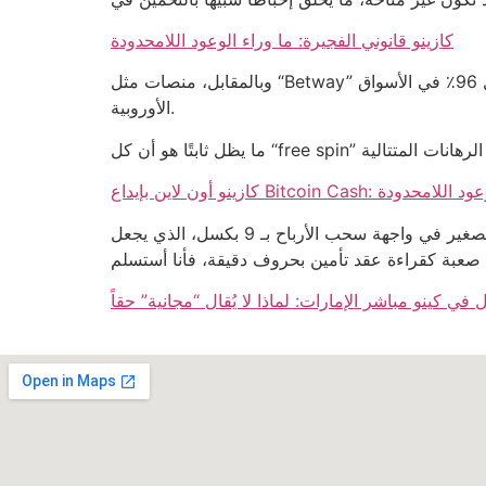
كازينو قانوني الفجيرة: ما وراء الوعود اللامحدودة
وبالمقابل، منصات مثل “Betway” تستثمر في تطوير ألعاب محلية، لكنها تظل تحت ضغط القوانين التي تقيد نسبة العائد للاعب إلى 92٪ فقط، مقابل 96٪ في الأسواق
الأوروبية.
لقاسية وراء الوعود اللامحدودة
النتيجة ليست مفاجأة؛ إنك تدفع في النهاية أكثر من ما تستلم. والآن، إذا كان بإمكاني فقط أن أشكو من حجم الخط الصغير في واجهة سحب الأرباح بـ 9 بكسل، الذي يجعل
ل في كينو مباشر الإمارات: لماذا لا يُقال “مجانية” حقاً