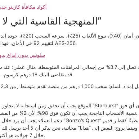
أكواد مكافأة كازينو جديدة 2026: خرافات بلا قيمة تُقذّف على اللاعب
المنهجية القاسية التي لا تترجم إلى “مكافآت مجانية”
لتقييم 92 في الأمان، فهذا يعني أن 92 من كل 100 عملية تحقق معايير التشفير AES‑256.
سلوتس بدون إيداع بدو
888casino، قد يتقاضى البنك 18 درهم كرسوم، وهذا يقترب من 3.6% من المبلغ الأصلي.
نسبة الانسحاب الناجحة يجب أن تكون فوق 98%؛ لأن 2% من الفشل تمثل خسارة 20 درهم على المتوسط اليومي.
بح التشبيه بينه وبين “Gonzo’s Quest” بطيئًا كقطار قديم.
خلال 7 جولات هو أكثر من احتمال فوزك بواحد من 9 أضعاف القمار العادي.