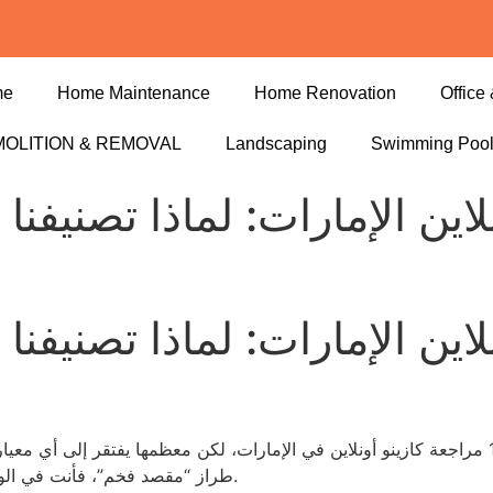
me
Home Maintenance
Home Renovation
Office 
OLITION & REMOVAL
Landscaping
Swimming Poo
اين الإمارات: لماذا تصنيفنا 
اين الإمارات: لماذا تصنيفنا 
في عام 2024، تم تداول أكثر من 1,200 مراجعة كازينو أونلاين في الإمارات، لكن معظمها يفتقر 
طراز “مقصد فخم”، فأنت في الواقع تتلقى مفتاح غرفة تخزين مهترئة مع إضاءة خافتة.