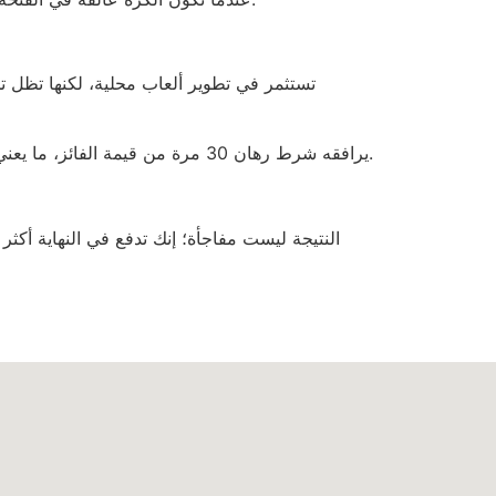
ما يظل ثابتًا هو أن كل “free spin” يرافقه شرط رهان 30 مرة من قيمة الفائز، ما يعني أن ربحًا قدره 10 درهم لا يصبح فعليًا نقدًا إلا بعد دفع 300 درهم في الرهانات المتتالية.