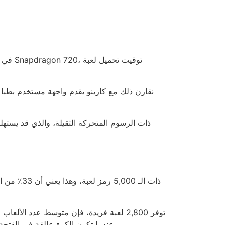
يرغب في لعب 15 لعبة في جلسة واحدة، فإن 9 منها قد تكون غير متاحة، ما يخلق إحباطًا شبيهًا بالتخمين في “Roulette” عندما تكون الكرة عالقة في الفتحة.