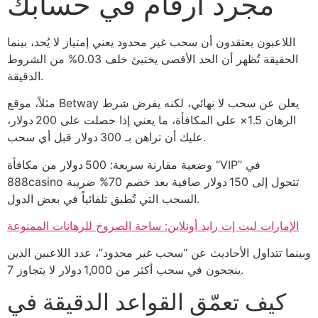
مجرد أرقام في حسابك
اللاعبون يعتقدون أن سحب غير محدود يعني إمتياز لا يُحد، بينما
الحقيقة تُظهر أن الحد الأقصى يختبئ خلف 0.03% من الشروط
الدقيقة.
مثلاً، موقع Betway يعلن عن سحب لا نهائي، لكنه يفرض شرط
الرهان 1.5× على المكافأة، ما يعني إذا حصلت على 200 دولار،
عليك أن تراهن بـ 300 دولار قبل أي سحب.
وضعية مقارنة سريعة: 500 دولار من مكافأة “VIP” في
888casino تتحول إلى 150 دولار صافية بعد خصم 70% ضريبة
السحب التي تُطبق تلقائياً في بعض الدول.
الإمارات ليت إت رايد أونلاين: ساحة الصروخ للرهانات الممنوعة
وبينما تتداول الأحاديث عن “سحب غير محدود”، عدد اللاعبين الذين
ينجحون في سحب أكثر من 1,000 دولار لا يتجاوز 7.
كيف تعمّق القواعد الدقيقة في