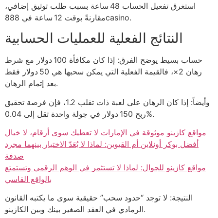
استغرق تفعيل الحساب 48 ساعة بسبب طلب توثيق إضافي،
مقارنةً بوقت 12 ساعة في 888casino.
النتائج الفعلية للعمليات الحسابية
حساب بسيط يوضح الفرق: إذا كان مكافأة 100 دولار مع شرط
رهان 2×، فالقيمة الفعلية التي يمكن سحبها هي 50 دولار فقط
بعد إتمام الرهان.
وأيضاً: إذا كان الرهان على لعبة ذات تقلب 1.2، فإن فرصة تحقيق
ربح 150 دولار في جولة واحدة تقل إلى 0.04%.
مواقع كازينو موثوقة في الإمارات لا تعطيك سوى أرقام، لا خيال
أفضل بوكر أونلاين أم القيوين: لماذا لا يُعَدّ الاختيار بينهما مجرد
صدفة
مواقع كازينو للجوال: لماذا لا تستثمر في الوهم الرقمي وتستمتع
بالواقع القاسي
النتيجة: لا توجد “حدود سحب” حقيقية سوى ما يكتبه القانون
الرمادي في العقد الصغير بينك وبين الكازينو.