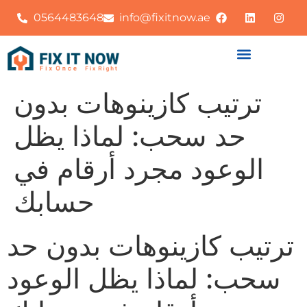
0564483648
info@fixitnow.ae
ترتيب كازينوهات بدون
حد سحب: لماذا يظل
الوعود مجرد أرقام في
حسابك
ترتيب كازينوهات بدون حد
سحب: لماذا يظل الوعود