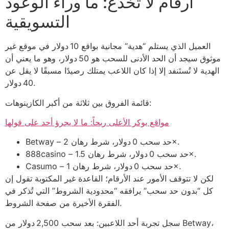
أرقام لا تخدع: ما وراء الوعود
التسويقية
العميل الذي يستلم “هدية” مجانية بواقع 10 دولار في موقع غير
موثوق سيجد أن الحد الأدنى للسحب هو 50 دولار، وهو ما يعني أن
الهدية لا تُستَنفد إلا إذا كان اللاعب يمتلك رصيدًا مسبقًا لا يقل عن
40 دولار.
قائمة الفروق بين ثلاثة من أكبر الكازينوهات:
مواقع بوكر الأعلى ربحاً: ما لا يجرؤ أحد على قولها
Betway – حد سحب 0 دولار، شرط رهان 2×.
888casino – حد سحب 0 دولار، شرط رهان 1.5×.
Casumo – حد سحب 0 دولار، شرط رهان 1×.
لكن لا تتوقف الأمور عند الأرقام؛ القاعدة غير المكتوبة تقول إن
كل “بدون حد سحب” يرافقه “محدودية الشروط” التي تُذكر في
الفقرة الأخيرة من صفحة الشروط.
سجل تجربة أحد اللاعبين: بعد سحب 2,500 دولار من Betway،