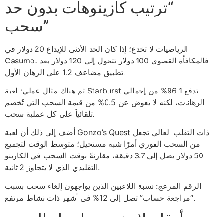
“ترتيب كازينوهات بدون حد
سحب”
الرياضيات لا تخدع؛ إذا كان الحد الأدنى للإيداع 20 دولار في
Casumo، فالمكافأة القصوى 100 دولار تتحول إلى 120 دولار بعد
تطبيق مضاعف 1.2 على الرهان الأول.
ثم هناك مثال عملي: لعبة Starburst تدفع 96.1% من إجمالي
الرهانات، لكنه لا يعوض عن 0.5% من قيمة السحب التي تُخصم
تلقائياً على كل عملية سحب.
أضف إلى ذلك أن لعبة Gonzo’s Quest ذات التقلب العالي تجعل
من السحب الفوري أمرًا شبه مستحيل؛ متوسط الوقت لتجميع
50 دولار يصل إلى 3.7 دقيقة، مقارنةً بوقت السحب في الكازينو
التقليدي الذي لا يتجاوز 2 ثانية.
الرقم المزعج: نسبة اللاعبين الذين يواجهون إلغاء سحب بسبب
“مراجعة حساب” تصل إلى 12% في أشهر ذات نشاط مرتفع.