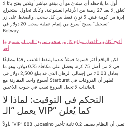
أول ما يلاحظه أي مبتدئ هو أن بينغو مباشر أونلاين يفتح بابًا لا
يُغلق إلا بعد 27 رمية من الأرقام العشوائية، وكأنك تحاول استخراج
إبرة من كومة قش. 5 ثوانٍ فقط بين كل سحب، والضغط على زر
“تسجيل” يصبح أسرع من إتمام عملية سحب 20 دولار في
Betway.
أقبح أكاذيب “أفضل مواقع كازينو سحب سريع” التي لم تسمع بها
أحد
لكن الواقع أكثر قسوة؛ فمثلاً عندما يلتقط اللاعب رقمًا مطابقًا
في 2 من أصل 75 كرة، يحصل على مكافأة 0.75 دولار، وهو ما
يعادل 0.03٪ من إجمالي الرهان الذي قد يبلغ 2,500 دولار في
أسبوع واحد. المقارنة مع Starburst تُظهر أن الفروقات في
العائدات لا تجعل الفروغ تصب في جيوب اللاعبين.
التحكم في التوقيت: لماذا لا
يعمل “الـ VIP” كما يُعلن
أولاً، “VIP” في 888casino يَعني أن النظام يضيف 0.2 ثانية تأخير