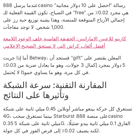
عندما يرسل 888casino رسالة “احصل على 10 دولار مجانية”
في الصباح، تكون القيمة الفعلية للـ “free” هي مجرد 0.02٪ من
إجمالي الأرباح المتوقعة للمنصة، وهذا يشبه توزيع حبة رز على
1,000 شخص. لا توجد مفاجآت.
كازينو للاعبين الإماراتيين: الحقيقة القاسية خلف الوعود اللامعة
أفضل ألعاب كراش التي لا تستحق الضجيج الإعلامي
أما إذا جربت Betway، فستجد أن “gift” المعلن يقتصر على
5 دولار بمجرد إكمال 3 جولات، وهو ما يعادل ضربة من 0.03٪
في كل مرة، وهو ما يساوي خمودًا لا يُحتمل.
المقارنة التقنية: سرعة الشبكة
وتأثيرها على النتائج
تستغرق كل حركة بينغو مباشر أونلاين 0.45 ميلي ثانية على شبكة
4G، بينما تستغرق سحب Starburst على منصة 888casino
0.35 ميلي ثانية على شبكة 5G. الفارق 0.1 ميلي ثانية يبدو ضئيلًا،
لكنه يضيف 0.02٪ إلى فرص الفوز في كل جولة.