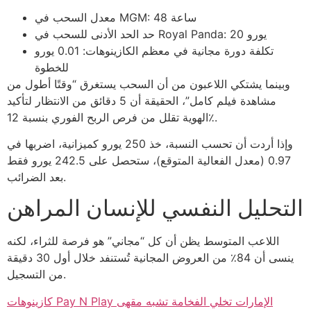
معدل السحب في MGM: 48 ساعة
حد الحد الأدنى للسحب في Royal Panda: 20 يورو
تكلفة دورة مجانية في معظم الكازينوهات: 0.01 يورو
للخطوة
وبينما يشتكي اللاعبون من أن السحب يستغرق “وقتًا أطول من
مشاهدة فيلم كامل”، الحقيقة أن 5 دقائق من الانتظار لتأكيد
الهوية تقلل من فرص الربح الفوري بنسبة 12٪.
وإذا أردت أن تحسب النسبة، خذ 250 يورو كميزانية، اضربها في
0.97 (معدل الفعالية المتوقع)، ستحصل على 242.5 يورو فقط
بعد الضرائب.
التحليل النفسي للإنسان المراهن
اللاعب المتوسط يظن أن كل “مجاني” هو فرصة للثراء، لكنه
ينسى أن 84٪ من العروض المجانية تُستنفد خلال أول 30 دقيقة
من التسجيل.
كازينوهات Pay N Play الإمارات تخلي الفخامة تشبه مقهى