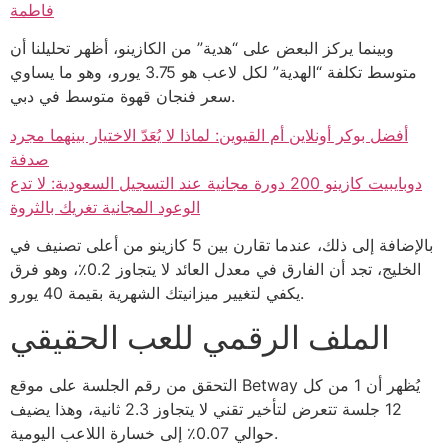
فاطمة
وبينما يركز البعض على “هدية” من الكازينو، أظهر تحليلنا أن
متوسط تكلفة “الهدية” لكل لاعب هو 3.75 يورو، وهو ما يساوي
سعر فنجان قهوة متوسط في دبي.
أفضل بوكر أونلاين أم القيوين: لماذا لا يُعَدّ الاختيار بينهما مجرد
صدفة
دوبايبيت كازينو 200 دورة مجانية عند التسجيل السعودية: لا تدع
الوعود المجانية تغريك بالثروة
بالإضافة إلى ذلك، عندما تقارن بين 5 كازينو من أعلى تصنيف في
الخليج، تجد أن الفارق في معدل العائد لا يتجاوز 0.2٪، وهو فرق
يكفي لتغيير ميزانيتك الشهرية بقيمة 40 يورو.
الملف الرقمي للعب الحقيقي
التحقق من رقم الجلسة على موقع Betway يُظهر أن 1 من كل
12 جلسة تتعرض لتأخير تقني لا يتجاوز 2.3 ثانية، وهذا يضيف
حوالي 0.07٪ إلى خسارة اللاعب اليومية.