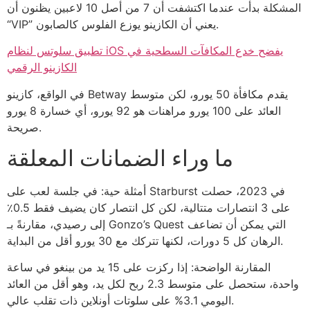
المشكلة بدأت عندما اكتشفت أن 7 من أصل 10 لاعبين يظنون أن
“VIP” يعني أن الكازينو يوزع الفلوس كالصابون.
تطبيق سلوتس لنظام iOS يفضح خدع المكافآت السطحية في
الكازينو الرقمي
في الواقع، كازينو Betway يقدم مكافأة 50 يورو، لكن متوسط
العائد على 100 يورو مراهنات هو 92 يورو، أي خسارة 8 يورو
صريحة.
ما وراء الضمانات المعلقة
أمثلة حية: في جلسة لعب على Starburst في 2023، حصلت
على 3 انتصارات متتالية، لكن كل انتصار كان يضيف فقط 0.5٪
إلى رصيدي، مقارنةً بـ Gonzo’s Quest التي يمكن أن تضاعف
الرهان كل 5 دورات، لكنها تتركك مع 30 يورو أقل من البداية.
المقارنة الواضحة: إذا ركزت على 15 يد من بينغو في ساعة
واحدة، ستحصل على متوسط 2.3 ربح لكل يد، وهو أقل من العائد
اليومي 3.1% على سلوتات أونلاين ذات تقلب عالي.