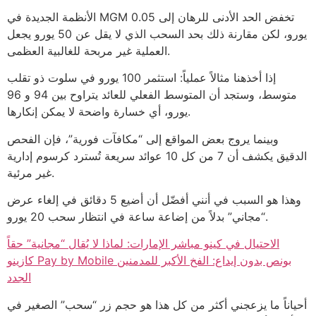
الأنظمة الجديدة في MGM تخفض الحد الأدنى للرهان إلى 0.05
يورو، لكن مقارنة ذلك بحد السحب الذي لا يقل عن 50 يورو يجعل
العملية غير مربحة للغالبية العظمى.
إذا أخذهنا مثالاً عملياً: استثمر 100 يورو في سلوت ذو تقلب
متوسط، وستجد أن المتوسط الفعلي للعائد يتراوح بين 94 و 96
يورو، أي خسارة واضحة لا يمكن إنكارها.
وبينما يروج بعض المواقع إلى “مكافآت فورية”، فإن الفحص
الدقيق يكشف أن 7 من كل 10 عوائد سريعة تُسترد كرسوم إدارية
غير مرئية.
وهذا هو السبب في أنني أفضّل أن أضيع 5 دقائق في إلغاء عرض
“مجاني” بدلاً من إضاعة ساعة في انتظار سحب 20 يورو.
الاحتيال في كينو مباشر الإمارات: لماذا لا يُقال “مجانية” حقاً
كازينو Pay by Mobile بونص بدون إيداع: الفخ الأكبر للمدمنين
الجدد
أحياناً ما يزعجني أكثر من كل هذا هو حجم زر “سحب” الصغير في