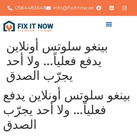
0564483648
info@fixitnow.ae
بينغو سلوتس أونلاين
يدفع فعلياً… ولا أحد
يجرّب الصدق
بينغو سلوتس أونلاين يدفع
فعلياً… ولا أحد يجرّب
الصدق