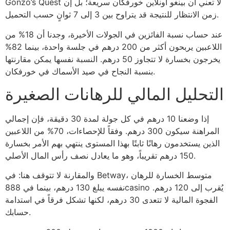
Gonzo’s Quest لا تعني أن بينغو أونلاين خورفكان سريعة؛ بل إن
زمن الانتظار للنتيجة قد يتراوح بين 3 إلى 7 ثوانٍ حسب التحميل.
عند حساب نسبة الفائزين في الجولات الأخيرة، وجدنا أن 18% من
اللاعبين يربحون أكثر من 200 درهم في جلسة واحدة، بينما 82%
يخرجون بخسارة لا تتجاوز 50 درهم. النسبة نفسها يمكن مقارنتها
بنسبة النجاح في صيد الأسماك في خورفكان.
التحليل المالي للرهانات الصغيرة
إذا وضعنا 10 درهم في كل جولة لمدة 30 دقيقة، فإن إجمالي
المراهنة سيكون 300 درهم. وفقاً للإحصاءات، 70% من اللاعبين
الذين يستخدمون رهانًا ثابتًا بهذا المستوى ينتهي بهم الأمر بخسارة
150 درهم تقريباً، وهو ما يعادل نصف رأس المال الأصلي.
والمقارنة لا تتوقف هنا: في Betway، متوسط الخسارة للرهان
نفسه يبلغ 130 درهم، بينما في 888casino يُقرب إلى 120 درهم.
الفجوة المالية لا تتعدى 30 درهم، لكنها تشكل فرقاً في استدامة
حسابك.