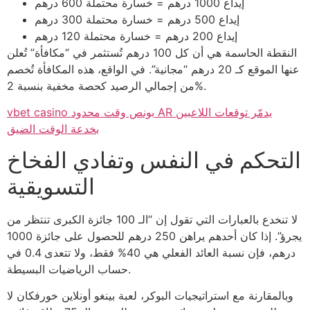
إيداع 1000 درهم = خسارة محتملة 600 درهم
إيداع 500 درهم = خسارة محتملة 300 درهم
إيداع 200 درهم = خسارة محتملة 120 درهم
النقطة الحاسمة هي أن كل 100 درهم تُستثمر في “مكافأة” تُعلن
عنها الموقع كـ 20 درهم “مجانية”. في الواقع، هذه المكافأة تُخصم
من إجمالي الرصيد كحصة مخفية بنسبة 2%.
vbet casino بونص وقت محدود AR يدمّر توقعات اللاعبين
بخدعة الوقت الضيق
التحكم في النفس وتفادي الفخاخ
التسويقية
لا تنخدع بالعبارات التي تقول إن “الـ 100 جائزة الكبرى تنتظر من
يجرؤ”. إذا كان أحدهم يراهن 250 درهم للحصول على جائزة 1000
درهم، فإن نسبة العائد الفعلي هي 40% فقط، ولا تتعدى 0.4 في
حساب الرياضيات البسيطة.
وبالمقارنة مع استراتيجيات البوكر، لعبة بينغو أونلاين خورفكان لا