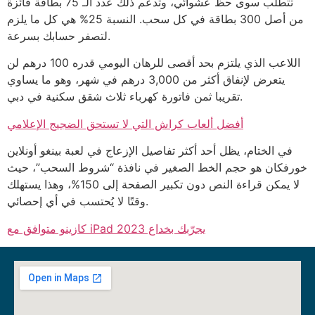
تتطلب سوى حظ عشوائي، وتدعم ذلك عدد الـ 75 بطاقة فائزة
من أصل 300 بطاقة في كل سحب. النسبة 25% هي كل ما يلزم
لتصفر حسابك بسرعة.
اللاعب الذي يلتزم بحد أقصى للرهان اليومي قدره 100 درهم لن
يتعرض لإنفاق أكثر من 3,000 درهم في شهر، وهو ما يساوي
تقريبا ثمن فاتورة كهرباء ثلاث شقق سكنية في دبي.
أفضل ألعاب كراش التي لا تستحق الضجيج الإعلامي
في الختام، يظل أحد أكثر تفاصيل الإزعاج في لعبة بينغو أونلاين
خورفكان هو حجم الخط الصغير في نافذة “شروط السحب”، حيث
لا يمكن قراءة النص دون تكبير الصفحة إلى 150%، وهذا يستهلك
وقتًا لا يُحتسب في أي إحصائي.
كازينو متوافق مع iPad يجرّبك بخداع 2023