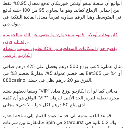
الواقع أن منصة بينغو أونلاين خورفكان تدفع بمعدل 0.95% فقط
من إجمالي الإيداع كعائد، وهو ما يساوي 95 من 100 جنيه يُدفع
في المتوسط. وهذا الرقم يساويه تقريباً معدل الفائدة البنكية في
بنوك دبي.
كازينوهات أونلاين قانونية عجمان: ما يخفى عن اللعبة الحقيقية
وراء الترخيص
تطبيق سلوتس لنظام iOS يفضح خدع المكافآت السطحية في
الكازينو الرقمي
مثال عملي: لاعب يودع 500 درهم يحصل على 475 درهم صافي
بعد خصم عمولة 5%، مقارنةً بخصم 3% في Bet365 أو 4% في
888casino. الفرق هو 20 درهم يظل في جيبك.
وبينما بعضهم ينشد “VIP” مجاني كما لو أن الكازينو يوزع هدايا،
الواقع هو أن كلمة “VIP” مجرد تغطية لتبرير الحد الأدنى للرهان
الذي يبلغ 50 درهم لكل جولة. لا شيء مجاني.
قواعد اللعبة تشبه إلى حد ما عودة القمار إلى ساحة العدو،
فالمقارنة بين سرعات Spin في Starburst والـ 0.2 ثانية في