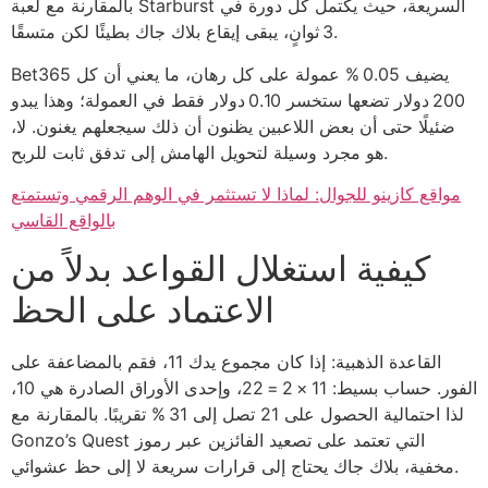
بالمقارنة مع لعبة Starburst السريعة، حيث يكتمل كل دورة في
3 ثوانٍ، يبقى إيقاع بلاك جاك بطيئًا لكن متسقًا.
Bet365 يضيف 0.05 % عمولة على كل رهان، ما يعني أن كل
200 دولار تضعها ستخسر 0.10 دولار فقط في العمولة؛ وهذا يبدو
ضئيلًا حتى أن بعض اللاعبين يظنون أن ذلك سيجعلهم يغنون. لا،
هو مجرد وسيلة لتحويل الهامش إلى تدفق ثابت للربح.
مواقع كازينو للجوال: لماذا لا تستثمر في الوهم الرقمي وتستمتع
بالواقع القاسي
كيفية استغلال القواعد بدلاً من
الاعتماد على الحظ
القاعدة الذهبية: إذا كان مجموع يدك 11، فقم بالمضاعفة على
الفور. حساب بسيط: 11 × 2 = 22، وإحدى الأوراق الصادرة هي 10،
لذا احتمالية الحصول على 21 تصل إلى 31 % تقريبًا. بالمقارنة مع
Gonzo’s Quest التي تعتمد على تصعيد الفائزين عبر رموز
مخفية، بلاك جاك يحتاج إلى قرارات سريعة لا إلى حظ عشوائي.