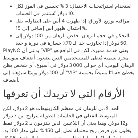
استخدام استراتيجيات الاحتمال: 3 % تحسين في الفوز لكل
10 دولار تُستثمر في الحساب.
مراقبة توزيع الأوراق: إذا ظهرت 4 أس على الطاولة، يقل
احتمال ظهور أس إضافي إلى 15 %.
التحكم في حجم الرهان: خفض الرهان من 100 دولار إلى
50 دولار إذا تجاوزت حد الـ 70٪ خسارة في دورة واحدة.
PlayNC يدعي أن “VIP” يعني خدمة مميزة، لكن في الواقع هو
مجرد تسمية تُعطى للمستخدمين الذين يضعون أضعاف متوسط
الرهان اليومي، أي حوالي 3 000 دولار في أسبوع. أي شخص يظن
أن 100 دولار يوميًا سيؤهله إلى “VIP” يخطئ حسابًا بسيطًا بخمسة
أضعاف.
الأرقام التي لا تريدك أن تعرفها
الحد الأدنى للرهان في معظم الكازينوهات هو 2 دولار، لكن
المتوسط الفعلي في الجلسات الطويلة يتراوح بين 7 دولار
و12 دولار، وهذا يعني أن اللاعبين الذين يلتزمون بـ 2 دولار فقط
يخلون عن فرص ربح محتملة تصل إلى 150 % على مدار 100 يد.
مقارنةً بالماكينات القابلة للعب، حيث متوسط العائد هو 96 %،