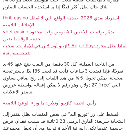
بلاك جاك يظل أكثر فتكًا إذا ما استُخدم الحساب الصارم.
thrill casino استرداد نقدي 2026: صدمة الواقع التي لا تُقابل
الإعلانات اللامعة
vbet casino بونص وقت محدود AR يدمّر توقعات اللاعبين
بخدعة الوقت الضيق
كازينو أون لاين في الإمارات بسحب Apple Pay: لماذا يظل مجرد
خدعة تسويقية
من الناحية العملية، كل 30 دقيقة من اللعب ينتج عنها 45 يد
تقريبًا، فإذا قضيت 3 ساعات فأنت قد لعبت 135 يدًا. بإستراتيجية
صحيحة، يمكن تحويل 5 % من هذه اللفات إلى ربح صافي يساوي
27 دولار، وهو رقم لا يمكن إغفاله بواسطة عروض “free” التي
تتصدر الإعلانات.
رأس الخيمة كازينو أونلاين: ما وراء الوعود اللامعة
الضغط على زر “توزيع اليد” في بعض المنصات يظل يفتقر إلى
استجابة سريعة؛ الفارق الزمني 0.23 ثانية قد يسبب فقدان فرص
حاسمة عندما تكون الورقة الأخيرة قريبة من أن تجعل مجموعك