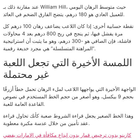
عند مقارنة ذلك بـ William Hill، حيث متوسط الرهان اليومي
للعميل العادي هو 180 درهم، يتضح الفارق الضخم في العائد.
نقطة حسابية أخرى: إذا كان اللاعب يضاعف رهان 100 درهم كل
مرة يفشل فيها، ثم ينجح في ربح 800 درهم بعد 4 محاولات
فاشلة، فإن الصافي هو -300 درهم، وهو ما يثبت أن استراتيجية
“المراهنة المتسلسلة” هي مجرد خديعة رقمية.
اللمسة الأخيرة التي تجعل اللعبة
غير محتملة
الواجهة الأخيرة التي يواجهها اللاعب لملء الرهان تحمل خطاً أزرقًا
بحجم 9 بيكسل، وهو أصغر من حجم الخط المستخدم في نصوص
القاعدة العامة للعبة.
وهذا الخط الصغير يجعل قراءة الشروط صعبة كأنك تحاول قراءة
عقد تأمين من خلال عدسة مكبرة معطوبة.
كازينو بدون ترخيص قمار بدون إيداع مكافأة في الإمارات يفضي