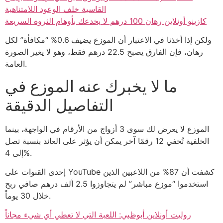
القاسية خلف الوعود اللامتناهية
كازينو أونلاين رهان 100 درهم لا يخدعك بأوهام الثروة السريعة
ولكن إذا أخذنا في الاعتبار أن الموزع يضيف 0.6% “مكافأة” لكل
رهان، فإن الفارق يصبح 22.5 درهم فقط، وهو لا يغير الصورة
العامة.
ما لا يخبرك عنه الموزع في
التفاصيل الدقيقة
الموزع لا يعرض لك سوى 3 أزواج من الأرقام في الواجهة، بينما
الخلفية تُخفي 12 رقمًا آخر يمكن أن يؤثر على العائد بنسبة تصل
إلى 4%.
إحدى القنوات على YouTube كشفت أن 87% من اللاعبين الذين
استخدموا “موزع مباشر” لم يتجاوزوا 2.5 ألف درهم صافي ربح
خلال 30 يوماً.
روليت أونلاين أبوظبي: اللعبة التي لا تعطي أي شيء مجاناً