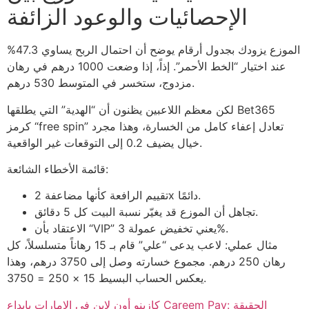
الإحصائيات والوعود الزائفة
الموزع يزودك بجدول أرقام يوضح أن احتمال الربح يساوي 47.3%
عند اختيار “الخط الأحمر”. إذاً، إذا وضعت 1000 درهم في رهان
مزدوج، ستخسر في المتوسط 530 درهم.
لكن معظم اللاعبين يظنون أن “الهدية” التي يطلقها Bet365
كرمز “free spin” تعادل إعفاء كامل من الخسارة، وهذا مجرد
خيال يضيف 0.2 إلى التوقعات غير الواقعية.
قائمة الأخطاء الشائعة:
تقييم الرافعة كأنها مضاعفة 2x دائمًا.
تجاهل أن الموزع قد يغيّر نسبة البيت كل 5 دقائق.
الاعتقاد بأن “VIP” يعني تخفيض عمولة 3%.
مثال عملي: لاعب يدعى “علي” قام بـ 15 رهاناً متسلسلاً، كل
رهان 250 درهم. مجموع خسارته وصل إلى 3750 درهم، وهذا
يعكس الحساب البسيط 15 × 250 = 3750.
كازينو أون لاين في الإمارات بإيداع Careem Pay: الحقيقة