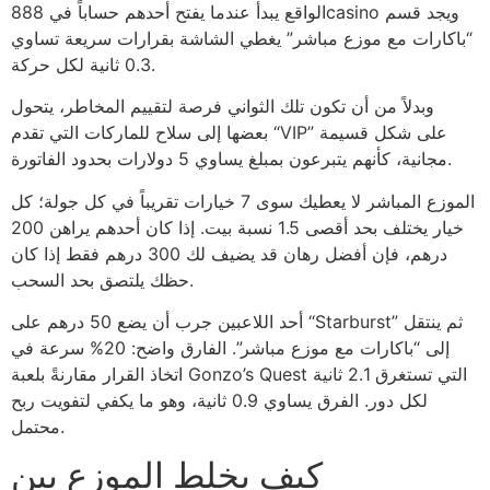
الواقع يبدأ عندما يفتح أحدهم حساباً في 888casino ويجد قسم
“باكارات مع موزع مباشر” يغطي الشاشة بقرارات سريعة تساوي
0.3 ثانية لكل حركة.
وبدلاً من أن تكون تلك الثواني فرصة لتقييم المخاطر، يتحول
بعضها إلى سلاح للماركات التي تقدم “VIP” على شكل قسيمة
مجانية، كأنهم يتبرعون بمبلغ يساوي 5 دولارات بحدود الفاتورة.
الموزع المباشر لا يعطيك سوى 7 خيارات تقريباً في كل جولة؛ كل
خيار يختلف بحد أقصى 1.5 نسبة بيت. إذا كان أحدهم يراهن 200
درهم، فإن أفضل رهان قد يضيف لك 300 درهم فقط إذا كان
حظك يلتصق بحد السحب.
أحد اللاعبين جرب أن يضع 50 درهم على “Starburst” ثم ينتقل
إلى “باكارات مع موزع مباشر”. الفارق واضح: 20% سرعة في
اتخاذ القرار مقارنةً بلعبة Gonzo’s Quest التي تستغرق 2.1 ثانية
لكل دور. الفرق يساوي 0.9 ثانية، وهو ما يكفي لتفويت ربح
محتمل.
كيف يخلط الموزع بين