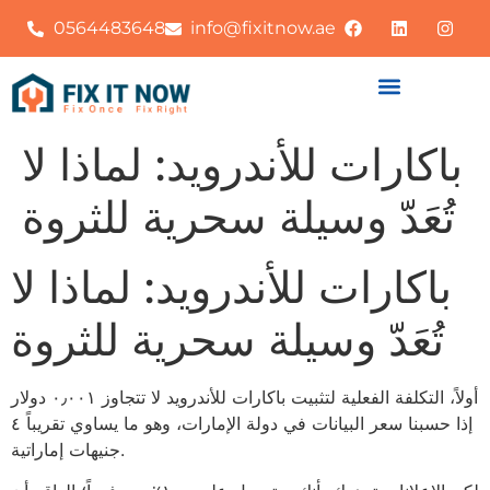
0564483648
info@fixitnow.ae
باكارات للأندرويد: لماذا لا
تُعَدّ وسيلة سحرية للثروة
باكارات للأندرويد: لماذا لا
تُعَدّ وسيلة سحرية للثروة
أولاً، التكلفة الفعلية لتثبيت باكارات للأندرويد لا تتجاوز ٠٫٠٠١ دولار
إذا حسبنا سعر البيانات في دولة الإمارات، وهو ما يساوي تقريباً ٤
جنيهات إماراتية.