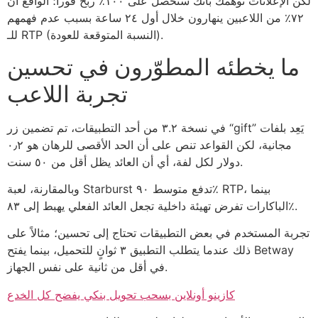
لكن الإعلانات توهمك بأنك ستحصل على ١٠٠٪ ربح فوراً؛ الواقع أن
٧۲٪ من اللاعبين ينهارون خلال أول ۲٤ ساعة بسبب عدم فهمهم
للـ RTP (النسبة المتوقعة للعودة).
ما يخطئه المطوّرون في تحسين
تجربة اللاعب
في نسخة ۳.۲ من أحد التطبيقات، تم تضمين زر “gift” يَعِد بلفات
مجانية، لكن القواعد تنص على أن الحد الأقصى للرهان هو ٠٫۲
دولار لكل لفة، أي أن العائد يظل أقل من ٥٠ سنت.
وبالمقارنة، لعبة Starburst تدفع متوسط ۹٠٪ RTP، بينما
الباكارات تفرض تهيئة داخلية تجعل العائد الفعلي يهبط إلى ۸۳٪.
تجربة المستخدم في بعض التطبيقات تحتاج إلى تحسين؛ مثالاً على
ذلك عندما يتطلب التطبيق ۳ ثوانٍ للتحميل، بينما يفتح Betway
في أقل من ثانية على نفس الجهاز.
كازينو أونلاين بسحب تحويل بنكي يفضح كل الخدع