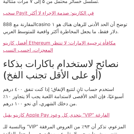
تسلسل خسائر محتمل من ۵ إلى ۷ مرات متتالية.
سحب Payit في الكازينو: صدمة الإجراء لا أكثر
المقارنة مع 888casino توضح أن الحد الأدنى للرهان هناك هو ۱
دلار فقط، ما يجعل المخاطرة أكثر واقعية للمتوسط العربي.
أفضل كازينو Ethereum مكافأة ترحيبية الإمارات: لا تنتظر
المعجزات، احسب النسب
نصائح لاستخدام باكارات بذكاء
(أو على الأقل تجنب الفخ)
استخدم حساب ثانٍ لتتبع الإنفاق؛ إذا كنت تنفق ٤٠٠ درهم
أسبوعيًا، فإن الحد الأقصى لاستدامة اللعبة يجب ألا يتجاوز ۱۰٪
من دخلك الشهري، أي نحو ١٠٠ درهم.
كازينو يقبل Apple Pay يتحدى كل وعود “VIP” الفارغة
وبالنسبة للـ “VIP” المزعوم، تذكر أن ۹۳٪ من العروض المرفقة
تتضمن شرط سحب لا يقل عن ۵۰۰ درهم، ما يجعل الفائدة