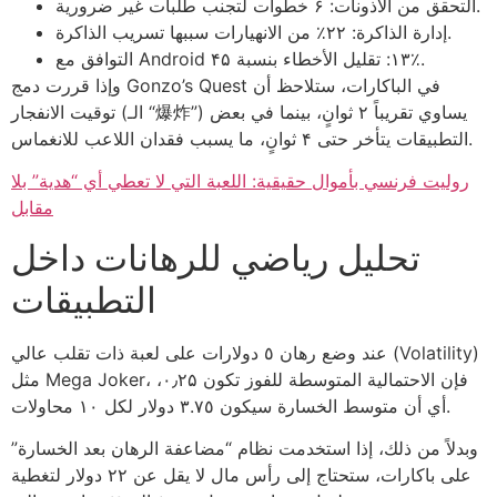
التحقق من الأذونات: ۶ خطوات لتجنب طلبات غير ضرورية.
إدارة الذاكرة: ۲۲٪ من الانهيارات سببها تسريب الذاكرة.
التوافق مع Android ١٣: تقليل الأخطاء بنسبة ۴۵٪.
وإذا قررت دمج Gonzo’s Quest في الباكارات، ستلاحظ أن
توقيت الانفجار (الـ “爆炸”) يساوي تقريباً ۲ ثوانٍ، بينما في بعض
التطبيقات يتأخر حتى ۴ ثوانٍ، ما يسبب فقدان اللاعب للانغماس.
روليت فرنسي بأموال حقيقية: اللعبة التي لا تعطي أي “هدية” بلا
مقابل
تحليل رياضي للرهانات داخل
التطبيقات
عند وضع رهان ٥ دولارات على لعبة ذات تقلب عالي (Volatility)
مثل Mega Joker، فإن الاحتمالية المتوسطة للفوز تكون ۰٫۲۵،
أي أن متوسط الخسارة سيكون ۳.۷٥ دولار لكل ۱۰ محاولات.
وبدلاً من ذلك، إذا استخدمت نظام “مضاعفة الرهان بعد الخسارة”
على باكارات، ستحتاج إلى رأس مال لا يقل عن ۲۲ دولار لتغطية