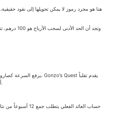
أعلى، مع إمكانية الحصول على 240٪ في دورة واحدة، لكن المتوسط يبقى 96.5٪، وهذا لا يختلف كثيراً عن أي باكارات آخر.