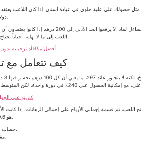
دولارات مجانية ستدفع له 1000 درهم، فذلك مجرد خيال.
اللعب إلى ما لا نهاية. أحياناً تحتاج إلى 3 عمليات سحب متتالية لتستعيد رصيدك الأصلي.
أفضل مكافأة ترحيبية بدون إيداع كا
كيف تتعامل مع تق
كازينو على الجوا
هو 9.6٪ فقط، وهو ما يعادل خسارة 90.4٪ من رأس المال.
حساب متوسط العائد اليومي للعبة محدد خلال 30 يوماً.
مقارنة العائد مع باكارات ترتيب 2026 لكل شركة.