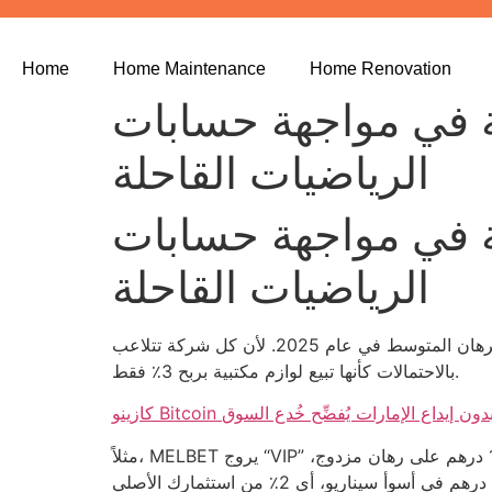
Home
Home Maintenance
Home Renovation
 استراتيجية في مواجهة حسابات
الرياضيات القاحلة
 استراتيجية في مواجهة حسابات
الرياضيات القاحلة
الرقم 1 في باكارات ترتيب 2026 لا يعني شيئاً إذا لم تفهم أن كل نقطة في جدول الأرباح تعادل 0.02٪ من حجم الرهان المتوسط في عام 2025. لأن كل شركة تتلاعب
بالاحتمالات كأنها تبيع لوازم مكتبية بربح 3٪ فقط.
ية بونص بدون إيداع الإمارات يُفضِّح خُدع السوق
مثلاً، MELBET يروج “VIP” على أنه تجربة فاخرة، لكنه يشبه فندق رخيص يضيف وسادة مخملية فقط لتبرير السعر. في الواقع، إذا وضعت 1500 درهم على رهان مزدوج،