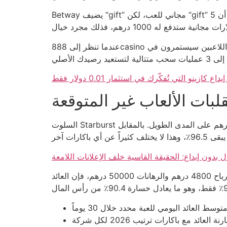
Betway يضيف “gift” مجاني للعب، لكن “gift” هنا هو مجرد رموز لا يمكن تحويلها إلى نقود حقيقية، مثل حصولك على علبة حلوى في عيادة أسنان. إذا كان اللاعب يعتقد أن 5
عندما تنظر إلى 888casino وتجد أن الحد الأدنى لسحب الأرباح هو 100 درهم، تتساءل لماذا لا يرفعوا الحد الأدنى إلى 200 درهم إذا كانوا يعتقدون أن اللاعبين سيستمرون في
زينو التي تُفكّرك في استثمار 0.01 دولار فقط
لبات الألعاب غير المتوقعة
السلوت Starburst يرفع السرعة كصاروخ، لكنه لا يتجاوز عائد 97٪، ما يعني أن كل 100 درهم تخسر فيها 3 درهم على المدى الطويل. بالمقابل، Gonzo’s Quest يقدم تقلباً
ل بدون إيداع: الحقيقة القاسية خلف الإعلانات اللامعة
حساب العائد الفعلي يتطلب جمع 12 أسبوعاً من نتائج اللعب، ثم قسمة إجمالي الأرباح على إجمالي الرهانات. إذا كانت الأرباح 4800 درهم والرهانات 50000 درهم، فإن العائد