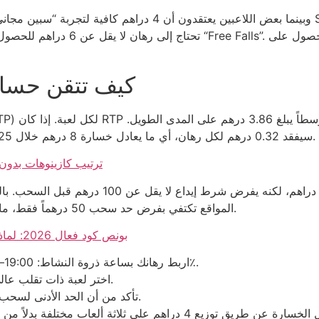
كيف تتقن حساب ال
بالمقابل، إذا اختار اللاعب لعبة ذات RTP 92٪، سيفقد 0.32 درهم لكل رهان، أي ما يعادل خسارة 8 درهم خلال 25 جولة.
ترتيب كازينوهات بدون
المواقع تكتفي بفرض حد سحب 50 درهماً فقط، ما يجعل الفارق بينهما واضحاً كالفرق بين شاحنة ونقطة.
ggbet casino بونص كود فعال 2026: لماذا لا ينجو أي لاعب من الفخاخ الرقمية
اربط رهانك بساعة ذروة النشاط: 19:00–21:00 مساءً، حيث يزداد حجم اللعب بنسبة 27٪.
اختر لعبة ذات تقلب عالي لا تقل عن 7.5% إذا أردت فرصة فوز مفاجئ.
تأكد من أن الحد الأدنى لسحب الأرباح لا يتجاوز 20 درهماً لتفادي حجز الأموال.