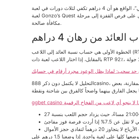
وبينما بعض اللاعبين يعتقدون أن 4 دراهم كافية لتجربة “سبين مجاني”، الواقع هو أن 4 دراهم تكفي لثلاث دورات في لعبة Starburst، لكنه لا يغطي أي ربح حقيقي. بالمقارنة،
لعبة Gonzo’s Quest تحتاج إلى رهان لا يقل عن 6 دراهم للحصول على فرص القفزة إلى مرحلة “Free Falls”. إذاً الفارق ليس مجرد أرقام، بل فرق في احتمالية الحصول على
مكافأة صالحة.
عائد من رهان 4 دراهم
الخطوة الأولى هي حساب نسبة العائد إلى اللاعب (RTP) لكل لعبة. إذا كان RTP للعبة ما 96.5٪، فإن رهان 4 دراهم يعطى توقعاً متوسطاً يبلغ 3.86 درهم على المدى الطويل.
 حد سحب: لماذا يظل الوعود مجرد أرقام في حسابك
التحليل لا يكتمل دون ذكر 888casino، حيث يقدم عرض “مضاعفة الرهان” لكل رهان 4 دراهم، لكنه يفرض شرط إيداع لا يقل عن 100 درهم قبل السحب. بالمقارنة، بعض
وبالإضافة إلى ذلك، توجد طريقة لتقليل الخسارة عن طريق توزيع 4 دراهم على ثلاثة ألعاب مختلفة بدلاً من وضعها كلها على لعبة واحدة. إذا وضعنا 1.5 درهم على Starburst،