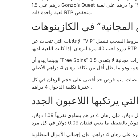
1.5 درهم على Gonzo’s Quest و1 درهم على لعبة “Mega Joker”، فإن المتوسط الرياضي لخسارة كل لعبة يقل إلى 0.21 درهم بدلاً من 0.32 درهم عندما تُلعب جميعها على
لعبة واحدة ذات RTP منخفض.
المجانية” في الكازينوهات
الإعلانات التي تتحدث عن “VIP” أو “هدية” عادةً ما تكون مجرد تغطية للمتطلبات الدقيقة. على سبيل المثال، 4 دراهم قد تكون الحد الأدنى للرهان، لكن شروط السحب تشمل
وبينما يبدو أن “Free Spins” هي مجرد أداة مجانية، فإنها غالباً ما ترتبط بأعلى حدود ربحية 0.05 درهم لكل فوز، ما يعني أن أقصى ربح ممكن من 10 دورات مجانية لا يتعدى 0.5
قصى على حجم الرهان في كل “Free Spin” بقيمة 0.10 درهم، وبالتالي يصبح ربح 0.10 درهم لكل دورة مجرد وهم لا يساوي شيئاً إذا ما
اعتبرنا تكلفة الدخول 4 دراهم.
لتي يرتكبها اللاعبون الجدد
أحد الأخطاء الأكثر شيوعاً هو إهمال حساب “نسبة التحويل” بين العملة المحلية والدولار. إذا كان سعر الصرف 3.67 درهم لكل دولار، فإن رهان 4 دراهم يساوي تقريباً 1.09 دولار،
اللاعبون يظنون أن “مكافأة التسجيل” يمكنها تعويض الخسارة، لكن عندما تحسب نسبة “الالتزام” المطلوبة للعب 30 مرة على رهان 4 دراهم، فإن إجمالي الأموال المطلوبة