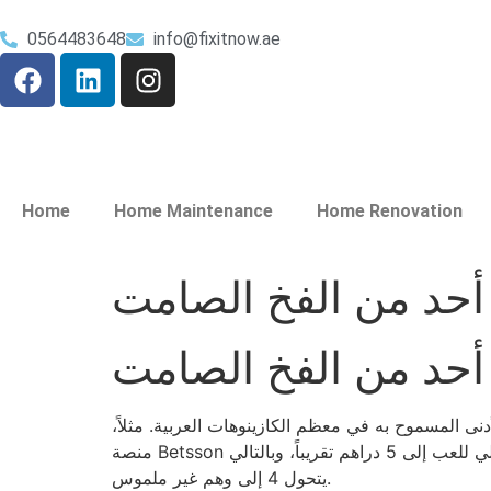
0564483648
info@fixitnow.ae
Home
Home Maintenance
Home Renovation
ه يمثل الحد الأدنى المسموح به في معظم الكازينوهات العربية. مثلاً،
منصة Betsson يسمح بحد 3.5 درهم كحد أدنى للرهان على بعض الألعاب، لكن عندما يضيفون شرط “مكافأة مجانية” ينتقل المبلغ الفعلي للعب إلى 5 دراهم تقريباً، وبالتالي
يتحول 4 إلى وهم غير ملموس.