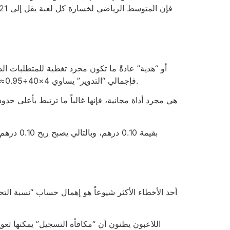
دورة لعب 40 مرة للرهان. إذا كانت اللعبة لديها RTP 95٪، فإجمالي “التدوير” يساوي 4×40÷0.95≈168 درهم من الرهانات المقصودة قبل الحصول على أي سحب.