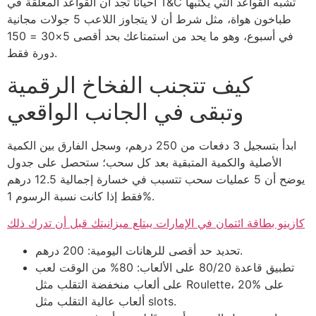
أحيانًا تجد أن القواعد المعلقة في T&C تشبه القواعد التي يكتبها
طباخون هواة، مثل شرط أن لا يتجاوز اللاعب 5 جولات مجانية
في أسبوع، وهو ما يحد من استمتاعك بحد أقصى 5×30 = 150
دورة فقط.
كيف تتجنب الفخاخ الرقمية
وتبقى في الجانب الواقعي
ابدأ بتسجيل 3 دفعات من 250 درهم، وسجل الفارق بين الكمية
الأصلية والكمية المتبقية بعد كل سحب؛ ستحصل على جدول
يوضح أن 5 عمليات سحب تتسبب في خسارة إجمالية 12.5 درهم
فقط إذا كانت نسبة الرسوم 1%.
كازينو بطاقة ائتمان في الإمارات يبتلع ميزانيتك قبل أن تدرك ذلك
تحديد حد أقصى للرهانات اليومية: 200 درهم.
تطبيق قاعدة 80/20 على الألعاب: 80% من الوقت لعب
على ألعاب منخفضة التقلب مثل Roulette، 20% على
ألعاب عالية التقلب مثل slots.