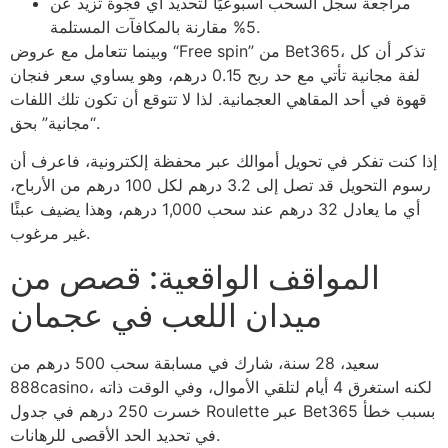
مراجعة سجل السحب أسبوعيًا لتحديد أي فجوة تزيد عن
5% مقارنة بالمكافآت المستلمة.
وبينما تتعامل مع عروض “Free spin” من Bet365، تذكر أن كل
لفة مجانية تأتي مع حد ربح 0.15 درهم، وهو يساوي سعر فنجان
قهوة في أحد المقاهي العجمانية. لذا لا تتوقع أن تكون تلك اللفات
“مجانية” بحق.
إذا كنت تفكر في تحويل أموالك عبر محفظة إلكترونية، فاعرف أن
رسوم التحويل قد تصل إلى 3.2 درهم لكل 100 درهم من الأرباح،
أي ما يعادل 32 درهم عند سحب 1,000 درهم، وهذا يضيف عبئًا
غير مرغوب.
المواقف الواقعية: قصص من
ميدان اللعب في عجمان
سعيد، 28 سنة، شارك في مسابقة سحب 500 درهم من
888casino، لكنه استغرق 4 أيام لتلقي الأموال، وفي الوقت ذاته
خسرت 250 درهم في جدول Roulette عبر Bet365 بسبب خطأ
في تحديد الحد الأقصى للرهانات.