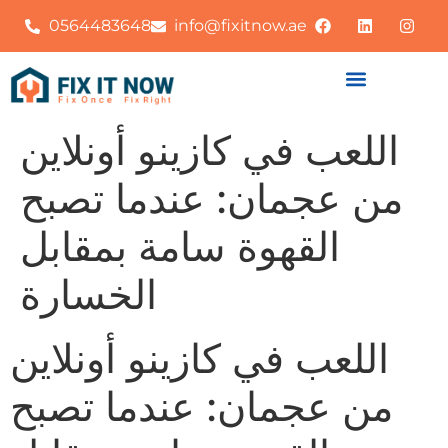
0564483648
info@fixitnow.ae
اللعب في كازينو أونلاين
من عجمان: عندما تصبح
القهوة سامة بمقابل
الخسارة
اللعب في كازينو أونلاين
من عجمان: عندما تصبح