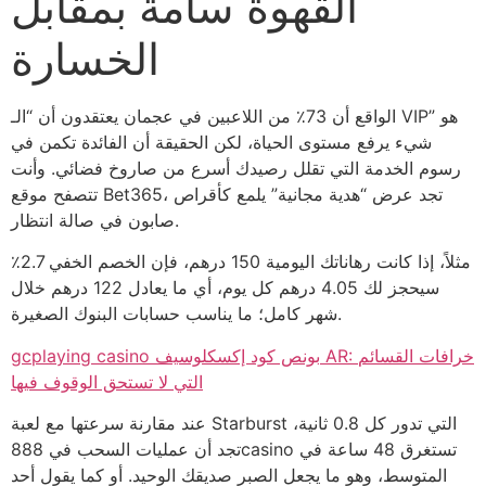
القهوة سامة بمقابل
الخسارة
الواقع أن 73٪ من اللاعبين في عجمان يعتقدون أن “الـ VIP” هو
شيء يرفع مستوى الحياة، لكن الحقيقة أن الفائدة تكمن في
رسوم الخدمة التي تقلل رصيدك أسرع من صاروخ فضائي. وأنت
تتصفح موقع Bet365، تجد عرض “هدية مجانية” يلمع كأقراص
صابون في صالة انتظار.
مثلاً، إذا كانت رهاناتك اليومية 150 درهم، فإن الخصم الخفي 2.7٪
سيحجز لك 4.05 درهم كل يوم، أي ما يعادل 122 درهم خلال
شهر كامل؛ ما يناسب حسابات البنوك الصغيرة.
gcplaying casino بونص كود إكسكلوسيف AR: خرافات القسائم
التي لا تستحق الوقوف فيها
عند مقارنة سرعتها مع لعبة Starburst التي تدور كل 0.8 ثانية،
تجد أن عمليات السحب في 888casino تستغرق 48 ساعة في
المتوسط، وهو ما يجعل الصبر صديقك الوحيد. أو كما يقول أحد