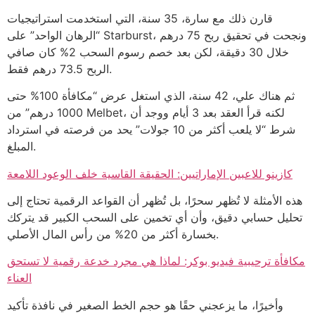
قارن ذلك مع سارة، 35 سنة، التي استخدمت استراتيجيات
“الرهان الواحد” على Starburst، ونجحت في تحقيق ربح 75 درهم
خلال 30 دقيقة، لكن بعد خصم رسوم السحب 2% كان صافي
الربح 73.5 درهم فقط.
ثم هناك علي، 42 سنة، الذي استغل عرض “مكافأة 100% حتى
1000 درهم” من Melbet، لكنه قرأ العقد بعد 3 أيام ووجد أن
شرط “لا يلعب أكثر من 10 جولات” يحد من فرصته في استرداد
المبلغ.
كازينو للاعبين الإماراتيين: الحقيقة القاسية خلف الوعود اللامعة
هذه الأمثلة لا تُظهر سحرًا، بل تُظهر أن القواعد الرقمية تحتاج إلى
تحليل حسابي دقيق، وأن أي تخمين على السحب الكبير قد يتركك
بخسارة أكثر من 20% من رأس المال الأصلي.
مكافأة ترحيبية فيديو بوكر: لماذا هي مجرد خدعة رقمية لا تستحق
العناء
وأخيرًا، ما يزعجني حقًا هو حجم الخط الصغير في نافذة تأكيد