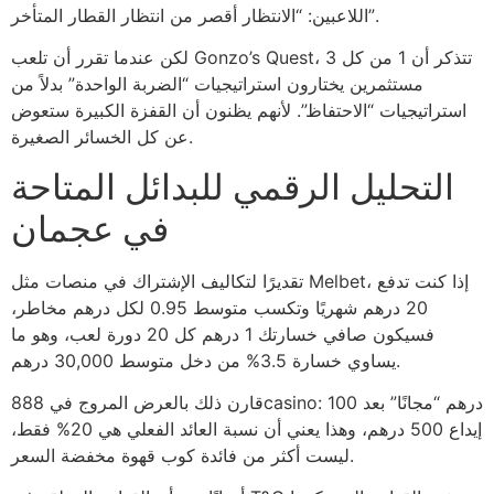
اللاعبين: “الانتظار أقصر من انتظار القطار المتأخر”.
لكن عندما تقرر أن تلعب Gonzo’s Quest، تتذكر أن 1 من كل 3
مستثمرين يختارون استراتيجيات “الضربة الواحدة” بدلاً من
استراتيجيات “الاحتفاظ”. لأنهم يظنون أن القفزة الكبيرة ستعوض
عن كل الخسائر الصغيرة.
التحليل الرقمي للبدائل المتاحة
في عجمان
تقديرًا لتكاليف الإشتراك في منصات مثل Melbet، إذا كنت تدفع
20 درهم شهريًا وتكسب متوسط 0.95 لكل درهم مخاطر،
فسيكون صافي خسارتك 1 درهم كل 20 دورة لعب، وهو ما
يساوي خسارة 3.5% من دخل متوسط 30,000 درهم.
قارن ذلك بالعرض المروج في 888casino: 100 درهم “مجانًا” بعد
إيداع 500 درهم، وهذا يعني أن نسبة العائد الفعلي هي 20% فقط،
ليست أكثر من فائدة كوب قهوة مخفضة السعر.