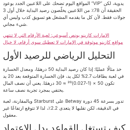
المواقع اليوم تضحك على اللاعبين الجدد بوعود “VIP” يدوية، لكن
الحقيقة أن 78٪ من اللاعبين يخلّصون رصيد البداية خلال أول 3
جولات فقط. لأن كل ما يقدمه المشغل هو تسويق كذب وليس أي
شيء مجاني.
الإمارات كازينو بونص أسبوعي: لعبة الأرقام التي لا تنتهي
مواقع كازينو موثوقة في الإمارات لا تعطيك سوى أرقام، لا خيال
التحليل الرياضي للرصيد الأول
خذ مثالًا عمليًا: إذا كان رصيد البداية 50 درهمًا، ومعدل الخسارة
في لعبة بطاقات 2.7% لكل يد، فإن الخسارة المتوقعة بعد 20 يد
تكون 50 × (1‑0.027)²⁰ ≈ 30 درهمًا. يعني أن نصف المال
يختفي بمجرد تجربة نصف ساعة.
وبالمقارنة، لعبة Starburst على Betway تدور بسرعة 45 دورة
في الدقيقة، لكن تقلبها لا يتعدى 2.2٪، لذا لا تتوقع ارتفاعًا غير
معقول.
كيف تستغل القواعد بدل الاعتماد