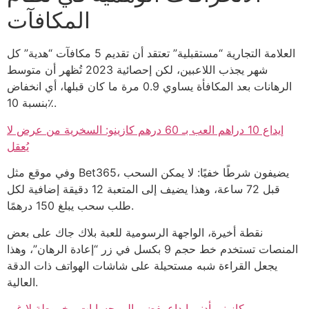
المكافآت
العلامة التجارية “مستقبلية” تعتقد أن تقديم 5 مكافآت “هدية” كل
شهر يجذب اللاعبين، لكن إحصائية 2023 تُظهر أن متوسط
الرهانات بعد المكافأة يساوي 0.9 مرة ما كان قبلها، أي انخفاض
بنسبة 10٪.
إيداع 10 دراهم العب بـ 60 درهم كازينو: السخرية من عرض لا
يُعقل
وفي موقع مثل Bet365، يضيفون شرطًا خفيًا: لا يمكن السحب
قبل 72 ساعة، وهذا يضيف إلى المتعبة 12 دقيقة إضافية لكل
طلب سحب يبلغ 150 درهمًا.
نقطة أخيرة، الواجهة الرسومية للعبة بلاك جاك على بعض
المنصات تستخدم خط حجم 9 بكسل في زر “إعادة الرهان”، وهذا
يجعل القراءة شبه مستحيلة على شاشات الهواتف ذات الدقة
العالية.
كازينو بأدنى إيداع يفضي إلى حسابات مخروطة لا غير