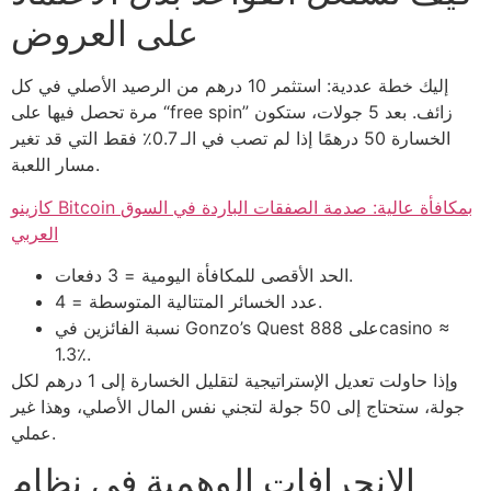
على العروض
إليك خطة عددية: استثمر 10 درهم من الرصيد الأصلي في كل
مرة تحصل فيها على “free spin” زائف. بعد 5 جولات، ستكون
الخسارة 50 درهمًا إذا لم تصب في الـ 0.7٪ فقط التي قد تغير
مسار اللعبة.
كازينو Bitcoin بمكافأة عالية: صدمة الصفقات الباردة في السوق
العربي
الحد الأقصى للمكافأة اليومية = 3 دفعات.
عدد الخسائر المتتالية المتوسطة = 4.
نسبة الفائزين في Gonzo’s Quest على 888casino ≈
1.3٪.
وإذا حاولت تعديل الإستراتيجية لتقليل الخسارة إلى 1 درهم لكل
جولة، ستحتاج إلى 50 جولة لتجني نفس المال الأصلي، وهذا غير
عملي.
الانحرافات الوهمية في نظام