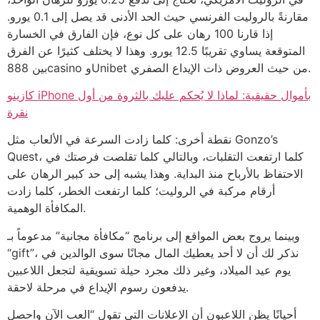
مقارنةً بالروليت الفرنسي حيث الحد الأدنى قد يصل إلى 0.1 يورو.
إذا قارنا 100 رهان على كل نوع، فإن الفارق في الخسارة
المتوقعة يساوي تقريبًا 12.5 يورو. وهذا لا يختلف كثيرًا عن الفرق
بين 888casino وUnibet من حيث العروض ذات الإيداع الصفري.
كازينو iPhone بأموال حقيقية: لماذا لا يُحكم عليك بالثروة من أول
نقرة
نقطة أخرى: كلما زادت السرعة في الألعاب مثل Gonzo’s
Quest، كلما ارتفعت التقلبات، وبالتالي كلما تقلصت فرصتك في
الاحتفاظ بالأرباح منذ البداية. وهذا يشبه إلى حد كبير الرهان على
أرقام مركبة في الروليت؛ كلما ارتفعت الخطر، كلما زادت
المكافأة الوهمية.
وبينما يروج بعض المواقع إلى برنامج “مكافأة مجانية” مدعوماً بـ
“gift”، نذكر لك أن لا أحد يعطيك المال مجانًا سوى الوالدين في
يوم عيد الميلاد، وغير ذلك مجرد حيلة تسويقية لتجعل اللاعبين
يدفعون رسوم الإيداع في مرحلة لاحقة.
أحيانًا يظن اللاعبون أن الإعلانات التي تقول “العب الآن واحصل