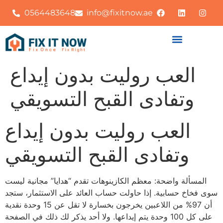
0564483648
info@fixitnow.ae
العب روليت بدون إيداع
وتفادى القبح التسويقي
العب روليت بدون إيداع
وتفادى القبح التسويقي
المسألة واضحة: معظم الكازينوهات تقدم “هدايا” مجانية ليست
سوى فخاخ حسابية. إذا حاولت حساب العائد على الاستثمار، ستجد
أن 97% من اللاعبين يخرجون بخسارة لا تقل عن 15 وحدة نقدية
على كل 100 وحدة يتم إيداعها. ولا أحد يذكر لك ذلك في الصفحة