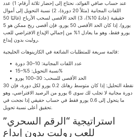
عند حساب صافي الفوائد، نحتاج إلى إحضار ثلاثة أرقام: 1) عدد
اللفات المجانية (مثلاً 20 دورة)، 2) نسبة التحويل إلى أموال
حقيقية (عادةً 10%)، 3) الحد الأقصى لسحب الأرباح (غالبًا 50
يورو). إذا كان الحد الأقصى 50 يورو، فإن أقصى ربح ممكن هو 5
يورو فقط، وهو ما يعادل 1% من إجمالي الإيداع الافتراضي للعب
روليت بدون إيداع.
قائمة سريعة للمتطلبات الشائعة في الكازينوهات الخليجية:
عدد اللفات المجانية: 10–30 دورة
نسبة التحويل: 5%–15%
الحد الأقصى للسحب: 30–100 يورو
نقطة التحليل: إذا كان متوسط رهانك 0.2 يورو لكل دورة، فإن 30
دورة مجانية لا تجلب لك سوى 6 يورو من الرصيد الافتراضي، وهو
ما يتحول إلى 0.6 يورو فقط في حساب حقيقي إذا نجحت في
تحقيق أعلى نسبة تحويل.
استراتيجية “الرقم السحري”
للعب روليت بدون إيداع