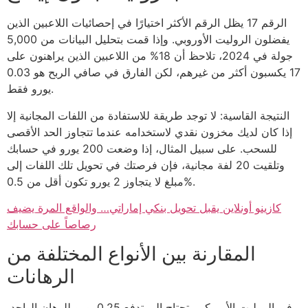
الرقم 17 يظل الرقم الأكثر اختيارًا في إحصائيات اللاعبين الذين
يفضلون الروليت الأوروبي. وإذا قمت بتحليل البيانات من 5,000
جولة في 2024، تلاحظ أن 18% من اللاعبين الذين يراهنون على
17 يكسبون أكثر من غيرهم، لكن الفارق في صافي الربح هو 0.03
يورو فقط.
النتيجة القاسية: لا توجد طريقة للاستفادة من اللفات المجانية إلا
إذا كان لديك مخزون نقدي لاستخدامه عندما تتجاوز الحد الأقصى
للسحب. على سبيل المثال، إذا وضعت 200 يورو في حسابك
وتلقيت 20 لفة مجانية، فإن فرصتك في تحويل تلك اللفات إلى
مبلغ لا يتجاوز 2 يورو تكون أقل من 0.5%.
كازينو أونلاين يقبل تحويل بنكي إماراتي… والواقع المرة يضيف
رصاصاً على حسابك
المقارنة بين الأنواع المختلفة من
الرهانات
في الروليت الأمريكي، تحتاج إلى تدفع 0.25 يورو للرهان الواحد،