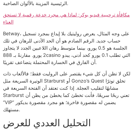
الرئيسية المزينة بالألوان الصاخبة.
مكافأة ترحيبية فيديو بوكر: لماذا هي مجرد خدعة رقمية لا تستحق
العناء
Betway، على وجه المثال، يعرض روليتيك بلا إيداع بمجرد تسجيل
حساب جديد. الرقم الصادم هو أن الحد الأدنى للرهان في تلك
الجلسة هو 0.5 يورو، بينما متوسط رهان اللاعبين الجدد لا يتجاوز
2 يورو. مقارنةً بـ 888casino التي تطلب 0.1 يورو كحد أدنى، يبدو
أن الفارق في الخسارة المحتملة يتضاعف تقريبًا.
لكن لا تظن أن كل شيء يقتصر على الروليت فقط؛ فالألعاب ذات
الوتيرة السريعة مثل Starburst أو Gonzo’s Quest تخلق توترًا
مشابهًا لتقليب العجلة. إذا كنت تعتقد أن الفتحة السريعة في
Starburst تعني ربحًا سريعًا، فأنت تخطئ كما يخطئ من يظن أن
“VIP” يضمن له مقصورة فاخرة؛ هو مجرد مقصورة بديكور
مستهلك.
التحليل العددي للعرض