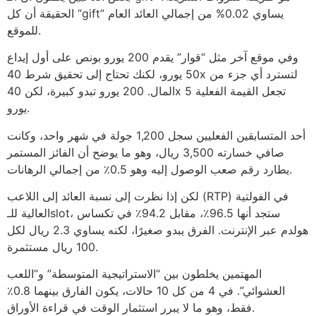
الحقيقة أن كل “gift” يساوي 0.02% من إجمالي العائد العام
للموقع.
وفي موقع آخر مثل “قوار” يقدم 200 يورو بونص على أول إيداع
50 يورو، لكنك تحتاج إلى تحقيق شرط 40x لتسترد أي جزء من
المال. 200 يورو تبدو كبيرة، لكن 40x تجعل القيمة الفعلية 5
يورو.
أحد المتسابقين الفعليين سجل 1,200 جولة في شهر واحد، وكانت
صافي خسارته 3,500 ريال، وهو ما يوضح أن الفائز المستمر
يطارد رقم صعب الوصول إليه وهو 0.5٪ من إجمالي الرهانات.
لكن إذا نظرت إلى نسبة العائد إلى اللاعب (RTP) في الفولتية
العالية للـslot، ستجد أنها 96.5٪، مقابل 94.2٪ في تكساس
هولدم عبر الإنترنت. الفرق يبدو صغيرًا، لكنه يساوي 2.3 ريال لكل
100 ريال مستثمرة.
المهتمين يخلطون بين “الاستراتيجية المتوسطة” و”اللعب
العشوائي”. في 4 من كل 10 حالات، يكون الفارق بينهما 0.8٪
فقط، وهو ما لا يبرر استثمار الوقت في قراءة الأوراق.