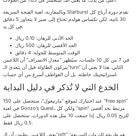
أعلى من يدك، ما يعني أنك ستخسر في 63٪ من الجولات.
وبالمقارنة، لعبة الفتحة السريعة Starburst تقدم دورة أرباح كل
30 ثانية، لكن تكساس هولدم تحتاج إلى صبر لا يتجاوز 5 دقائق
في كل يد.
الحد الأدنى للرهان: 0.10 ريال
الحد الأقصى للرهان: 500 ريال
الوقت المتوسط للجولة: 4 دقائق
في 7 من كل 10 جلسات، سيُظهر “معدل الانصراف” أن اللاعبين
يتركون الطاولة قبل أن يتعدى الـ”turn” الثاني. هذا لا يعني أن
استراتيجيتك خاطئة، بل أن العواطف أسرع من أي حساب.
الخدع التي لا تُذكر في دليل البداية
عند اختيارك لموقع “مارتيغول”، ستحصل على 150 “free spin”
في لعبة Gonzo’s Quest، ولكن كل “spin” مرتبط بحد أقصى
للربح 0.05 ريال. إذا جمعت 10 مثل هذه الدورات، ستحصل على
0.5 ريال فقط.
بعض اللاعبين يظنون أن الـ”gift” هو طريقة للثروات السريعة؛