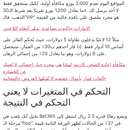
المواقع اليوم تقدم 3,000 يورو مكافأة أولية، لكنك ستحقق فقط
ما يعادل 1,200 يورو تقريبًا بعد شرط الـ30x. لا أحد يرسل لك
الذهب، فالـ”VIP” هو مجرد ملصق على نافذة خالية من القيمة.
الإمارات جاكبوت تصاعدي يدمّر أوهام اللاعبين
مثلاً 12 لاعبًا يدخلون طاولة 5 دولارات، حيث يُحكم الفائز على
أساس 10 أدوار فقط. إذا فاز أحدهم ب30٪ من القمار، سيحصل
على 6 دولارات، وهو ما يعادل 20٪ من إجمالي الرهان.
مكافأة إعادة الشحن كازينو: لماذا هي مجرد حيل إحصائي لا يُغنيك
عن الخسارة
ألعاب قمار بأموال حقيقية لا تُقنَعُها العروض «المجانية»
التحكم في المتغيرات لا يعني
التحكم في النتيجة
تخيل أنك تلعب في Bet365 وتضع رهانًا قدره 2.5 ريال لتنتقل إلى
مرحلة الـ”flop”. في 37٪ من الحالات تُظهر الورقة الثانية قيمة