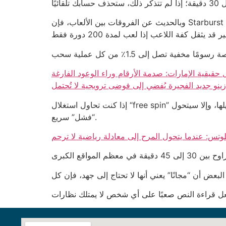
وبالحديث عن الفروقات بين الألعاب، فإن Starburst يقدم لك فرصة ربح تصل إلى 10× الرهان في 1 من كل 5 دورات، بينما Gonzo’s Quest يتيح لك ربحًا يصل إلى 15×، لكن
حقيقية الإمارات: صدمة الأرقام وراء الوعود الفارغة
زينو جديد الفجيرة يُفضي إلى فوضى ترويجية لا تُحتمل
إذا كنت تحاول استغلال “free spin” على لعبة ذات تذبذب عالي، فستجد أن القاعدة العامة تقول إنك تحتاج إلى رصيد لا يقل عن 50 درهم لتفعيلها، وإلا سيتحول “free” إلى
“فشل” سريع.
لوتس: عندما يتحول المرح إلى معادلة رياضية لا ترحم