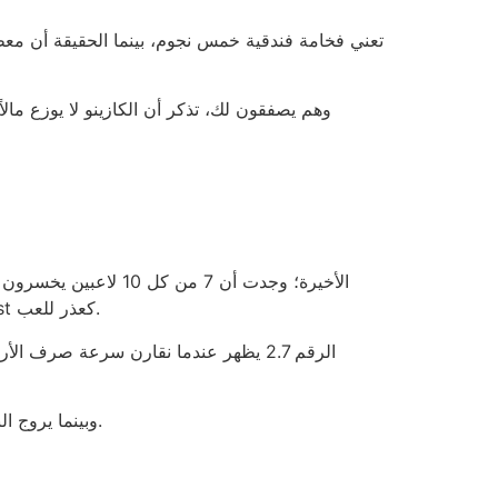
اللعب. مقارنةً بـ 888casino، حيث نسبة الخسارة ترتفع إلى 45٪ إذا كان اللاعب يستخدم “free spin” على لعبة Starburst كعذر للعب.
وبينما يروج البعض إلى “مكافأة لا نهائية”، فإن الحد الأقصى للـ 1000 درهم يُقيد أي لاعب لا يمتلك أكثر من 200 درهم في حسابه الأصلي.