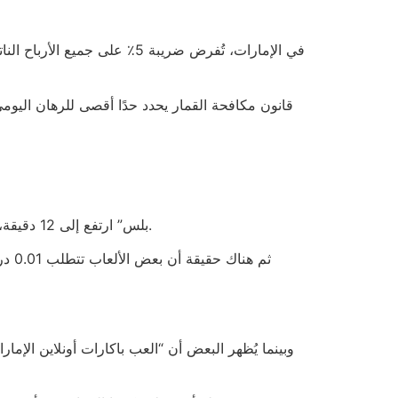
أحد الزبائن صادف أن الوقت المستغرق لتأكيد هوية اللاعب في “MGM بلس” ارتفع إلى 12 دقيقة، وهو ما يتجاوز متوسط 4 دقائق في معظم المواقع.
وبينما يُظهر البعض أن “العب باكارات أونلاين الإم