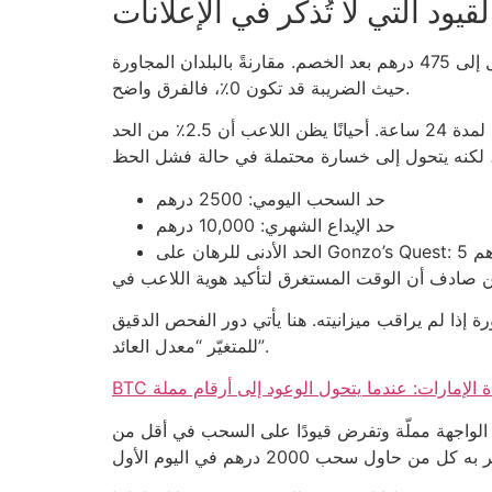
يود التي لا تُذكر في الإعلانات
في الإمارات، تُفرض ضريبة 5٪ على جميع الأرباح الناتجة عن الألعاب الإلكترونية، وهذا يعني أن 500 درهم ربح صافي يتحول إلى 475 درهم بعد الخصم. مقارنةً بالبلدان المجاورة
حيث الضريبة قد تكون 0٪، فالفرق واضح.
قانون مكافحة القمار يحدد حدًا أقصى للرهان اليومي بحدود 3000 درهم؛ إذا تجاوزت هذا الحد، سيتم تجميد حسابك تلقائيًا لمدة 24 ساعة. أحيانًا يظن اللاعب أن 2.5٪ من الحد
حد السحب اليومي: 2500 درهم
حد الإيداع الشهري: 10,000 درهم
 Gonzo’s Quest: 5 درهم
حقيقة أن بعض الألعاب تتطلب 0.01 درهم لللف الواحد، مما يجعل اللاعب يستهلك 100 دولار في 10,000 دورة إذا لم يراقب ميزانيته. هنا يأتي دور الفحص الدقيق
للمتغيّر “معدل العائد”.
افأة الإمارات: عندما يتحول الوعود إلى أرقام مملة
ون الواجهة مملّة وتفرض قيودًا على السحب في أقل من