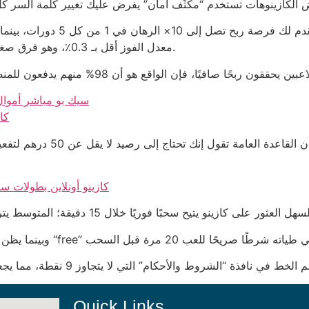
معدل الفوز أقل بـ 0.3٪، وهو فرق صغير قد يثقل كفة اللاعب إذا لعب لمدة 200 دورة فقط.
سيك بو مباشر أموال 
كا
كازينو أونلاين بطولات س
Quick Links