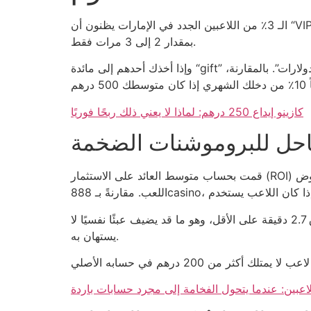
الـ 3٪ من اللاعبين الجدد في الإمارات يظنون أن “VIP” تعني فخامة فندقية خمس نجوم، بينما الحقيقة أن معظم العروض هي مجرد حسوب رياضي يهدف إلى زيادة حجم الوديعة
بمقدار 2 إلى 3 مرات فقط.
وإذا أخذك أحدهم إلى مائدة “gift” وهم يصفقون لك، تذكر أن الكازينو لا يوزع مالاً مجانية؛ هو يضع لك ورقة شريطية تقول “أدخل 50 درهم واكسب 5 دولارات”. بالمقارنة،
كازينو إيداع 250 درهم: لماذا لا يعني ذلك ربحًا فوريًا
قاحل للبروموشنات الضخمة
قمت بحساب متوسط العائد على الاستثمار (ROI) في عروض Bet365 الأخيرة؛ وجدت أن 7 من كل 10 لاعبين يخسرون أكثر من 30٪ من رصيدهم خلال أول 48 ساعة من
الرقم 2.7 يظهر عندما نقارن سرعة صرف الأرباح في كازينو “مولتي كازينو” مع سحب الأموال في موقع آخر؛ الفارق 2.7 دقيقة على الأقل، وهو ما قد يضيف عبئًا نفسيًا لا
يستهان به.
للاعبين: عندما يتحول الفخامة إلى مجرد حسابات باردة