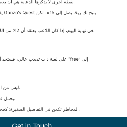
نقطة أخرى لا يذكرها الدعاية هي أن بعض الكازينوهات تستخدم “مكثّف أمان” يفرض عليك تغيير كلمة السر كل 30 دقيقة؛ إذا لم تتذكر ذلك، ستحذف حسابك تلقائيًا.
في نهاية اليوم، إذا كان اللاعب يعتقد أن 2% من اللاعبين يحققون ربحًا صافيًا، فإن الواقع هو أن 98% منهم يدفعون للمنصة رسومًا مخفية تصل إلى 1.5٪ من كل عملية سحب.
ليس من السهل العثور على كازينو يتيح سحبًا فوريًا خلال 15 دقيقة؛ المتوسط يتراوح بين 30 إلى 45 دقيقة في معظم المواقع الكبرى.
وبينما يظن البعض أن “مجانًا” يعني أنها لا تحتاج إلى جهد، فإن كل “free” يحمل في طياته شرطًا صريحًا للعب 20 مرة قبل السحب.
المخاطر تكمن في التفاصيل الصغيرة: كحجم الخط في نافذة “الشروط والأحكام” التي لا يتجاوز 9 نقطة، مما يجعل قراءة النص صعبًا على أي شخص لا يمتلك نظارات.
Get in Touch