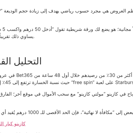
يساوي ذلك تقريباً 10٪ من دخلك الشهري إذا كان متوسطك 500 درهم.
التحليل ال
كازينو كبار ا