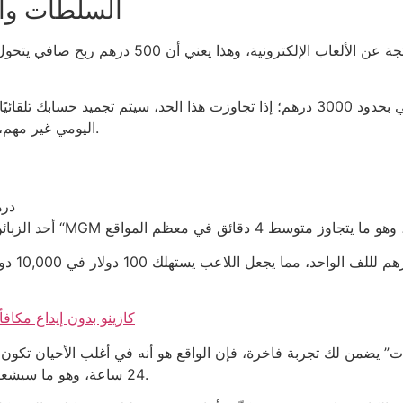
السلطات والق
اليومي غير مهم، لكنه يتحول إلى خسارة محتملة في حالة فشل الحظ.
الحد الأدنى للرهان على
ثم هناك 
BTC كازينو بدون إيداع مك
ارات” يضمن لك تجربة فاخرة، فإن الواقع هو أنه في أغلب الأحيان تك
24 ساعة، وهو ما سيشعر به كل من حاول سحب 2000 درهم في اليوم الأول.