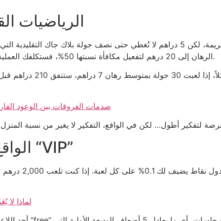
الرياضيات الق
الرهان إلى 20 درهم لتفعيل مكافأة نسبتها 50%، فستكلفك العملية 10 دراهم إضافية، أي ما يعادل ضعف الوديعة الأولية.
مثلاً، إذا لعبت 30 جولة بم
كازينوهات مع Careem Pay: صدمات الفروقات بين الو
الواقع وراء العروض التي تُعلن بـ “VIP”
حد أدنى إيداع كازينو Pay