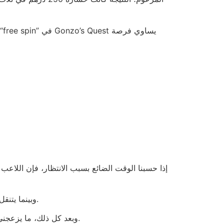
وبينما يتنقل اللاعب بين شاشات الإيداع والانسحاب، يظل صوت القمار يرن كأنك في صالة ألعاب قديمة، وليس في كازينو رقمي حديث.
وبعد كل ذلك، ما يزعجني أكثر هو حجم الخط الصغير في قسم الشروط والأحكام؛ 9 بكسل فقط، كأنهم يظنون أن اللاعبين سيقرؤونها بتمعن. انتهى.