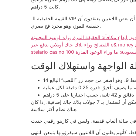
كانت 5 دراهم.
القيمة الحقيقية للـ VIP هي في الإضاءة الخافتة للواجهة، وليس في أي تحسين إحصائي. حتى أن بعض اللاعبين يعتقدون أن “free spin” في Gonzo’s Quest يساوي فرصة
حقيقية للفوز، وهو مجرد فخ بصري.
ن إيداع مكافأة: الحقيقة المرة وراء الوعود المجنونة
ع
ون وايجر السعودية: ما وراء الوعود القذرة
ة الواجهة واستهلاك الوقت
إذا حسبنا الوقت الضائع بسبب الانتظار، فإن اللاعب يقضي تقريبًا 210 ثوانٍ في واجهة لا تستجيب بسرعة. هذه الساعات يمكن أن تُستبدل بـ 7 جولات بلاك جاك إضافية، إذا كان
هناك نظام أكثر سلاسة.