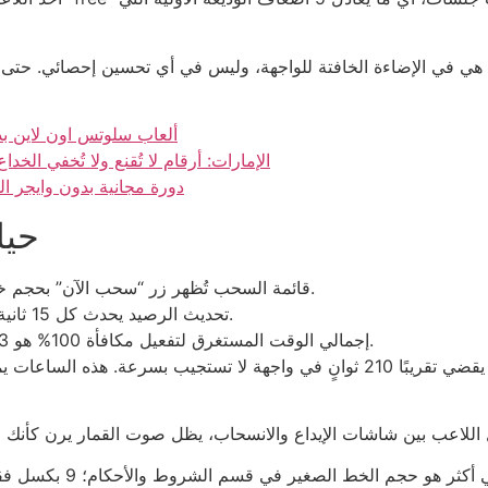
ألعاب سلوتس اون لاين بدو
الفضائح وراء بلاك جاك أونلاين بدفع عبر e& money الإمارات: أرقام لا تُقنع ولا تُخفي الخدا
stelario casino 100 دورة مجانية بد
حيل
قائمة السحب تُظهر زر “سحب الآن” بحجم خط 9، وهو أصغر من حجم زر “اللعب” البالغ 14.
تحديث الرصيد يحدث كل 15 ثانية، ما يضيف تأخيرًا قدره 0.25 دقيقة لكل عملية.
إجمالي الوقت المستغرق لتفعيل مكافأة 100% هو 3 دقائق و 42 ثانية، حسب اختبارنا على 5 دراهم.