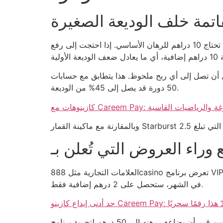
اتمة خلف الوديعة الصغيرة
المملكة تميل إلى تقديم “هدايا” تبدو كأنها بادرة كريمة، لكن 5 دراهم لا تُغطي حتى نصف جولة بلاك جاك التقليدية التي تحتاج 10 دراهم للرهان الأساسي. إذا احتجت إلى رفع
توسط رهان 7 دراهم، ستنفق 210 دراهم قبل أن تصل إلى أي ربح ملحوظ. هذا يتطابق مع حسابات Betway التي تُظهر أن متوسط الخسارة في أول
50 دورة قد يصل إلى 45% من الوديعة.
عود الفارغة والرياضيات القاسية
العلامات التجارية مثل 888casino تعرض برنامج VIP يدعي أنه يعزز فرصك، لكن في النهاية هو مجرد جدول نقاط يضيف لك 0.1% على كل لعبة. إذا كنت تلعب 2,000 درهم
في الشهر، ستحصل على 2 درهم إضافية فقط.
Careem : لماذا لا يُعَدّ هذا رقمًا سحريًا
أحد اللاعبين قرر أن يضاعف رهنه إلى 50 درهم لتجربة برنامج “free” المزعوم؛ النتيجة كانت خسارة 250 درهم في ثلاث جلسات، أي ما يعادل 5 أضعاف الوديعة الأولية التي