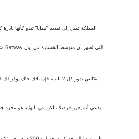
وبالمقارنة مع ماكينة القمار Starburst التي تدور كل 2 ثانية، فإن بلاك جاك يوفر لك فرصة لتفكير أطول… لكن في الواقع، التفكير لا يغير من نسبة المنزل التي تبلغ 2.5%.