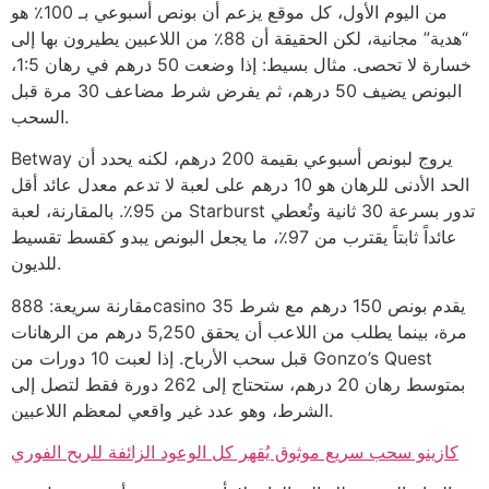
من اليوم الأول، كل موقع يزعم أن بونص أسبوعي بـ 100٪ هو
“هدية” مجانية، لكن الحقيقة أن 88٪ من اللاعبين يطيرون بها إلى
خسارة لا تحصى. مثال بسيط: إذا وضعت 50 درهم في رهان 1:5،
البونص يضيف 50 درهم، ثم يفرض شرط مضاعف 30 مرة قبل
السحب.
Betway يروج لبونص أسبوعي بقيمة 200 درهم، لكنه يحدد أن
الحد الأدنى للرهان هو 10 درهم على لعبة لا تدعم معدل عائد أقل
من 95٪. بالمقارنة، لعبة Starburst تدور بسرعة 30 ثانية وتُعطي
عائداً ثابتاً يقترب من 97٪، ما يجعل البونص يبدو كقسط تقسيط
للديون.
مقارنة سريعة: 888casino يقدم بونص 150 درهم مع شرط 35
مرة، بينما يطلب من اللاعب أن يحقق 5,250 درهم من الرهانات
قبل سحب الأرباح. إذا لعبت 10 دورات من Gonzo’s Quest
بمتوسط رهان 20 درهم، ستحتاج إلى 262 دورة فقط لتصل إلى
الشرط، وهو عدد غير واقعي لمعظم اللاعبين.
كازينو سحب سريع موثوق يُقهر كل الوعود الزائفة للربح الفوري