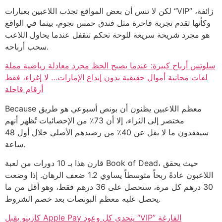
لكن لا تنس أن بعض المواقع تجذب اللاعبين بعبارات “VIP” زائفة،
وكأنها تقدم تجربة فاخرة مثل فندق خمس نجوم، بينما في الواقع
هو مجرد شريحة سريعة للوحة تحكم تتقفل عندما يحاول اللاعب
سحب أرباحه.
سلوتس أرباح كبيرة: عندما يصبح الحظ مجرد معادلة رياضية مملة
لفات مجانية أموال حقيقية بدون إيداع الإمارات… لا إغراء، فقط
أرقام قاحلة
Because معظم اللاعبين يظنون أن بونص أسبوعي هو طريق
مختصر إلى الثراء، إلا أن 73٪ من الإحصائيات تُظهر أنهم
سيفقدون ما لا يقل عن 40٪ من رصيدهم الأصلي خلال أول 48
ساعة.
قارن هذا بـ 10 دورات من لعبة Book of Dead، حيث يحقق
اللاعبون عادةً ربحاً متوسطاً يساوي 1.2 ضعف الرهان. إذا وضعت
30 درهم كل مرة، ستحصل على 36 درهم فقط، وهو أقل من ما
يحصل عليه معظم البونصات بعد خصم الشروط.
كازينو يقبل Apple Pay يتحدى كل وعود “VIP” الفارغة