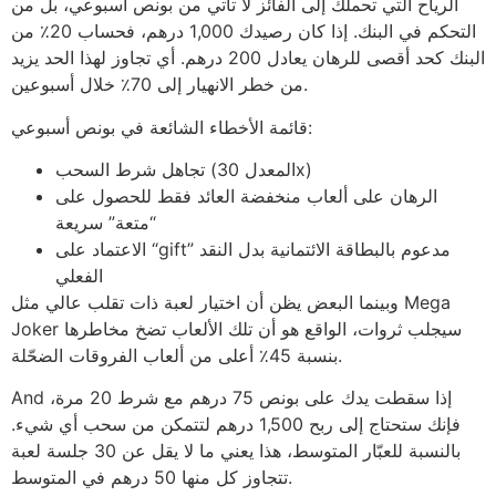
الرياح التي تحملك إلى الفائز لا تأتي من بونص أسبوعي، بل من
التحكم في البنك. إذا كان رصيدك 1,000 درهم، فحساب 20٪ من
البنك كحد أقصى للرهان يعادل 200 درهم. أي تجاوز لهذا الحد يزيد
من خطر الانهيار إلى 70٪ خلال أسبوعين.
قائمة الأخطاء الشائعة في بونص أسبوعي:
تجاهل شرط السحب (المعدل 30x)
الرهان على ألعاب منخفضة العائد فقط للحصول على
“متعة” سريعة
الاعتماد على “gift” مدعوم بالبطاقة الائتمانية بدل النقد
الفعلي
وبينما البعض يظن أن اختيار لعبة ذات تقلب عالي مثل Mega
Joker سيجلب ثروات، الواقع هو أن تلك الألعاب تضخ مخاطرها
بنسبة 45٪ أعلى من ألعاب الفروقات الضحّلة.
And إذا سقطت يدك على بونص 75 درهم مع شرط 20 مرة،
فإنك ستحتاج إلى ربح 1,500 درهم لتتمكن من سحب أي شيء.
بالنسبة للعبّار المتوسط، هذا يعني ما لا يقل عن 30 جلسة لعبة
تتجاوز كل منها 50 درهم في المتوسط.