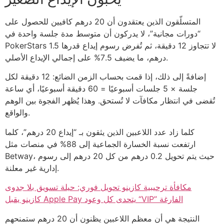
المتسلّقون الذين يعتقدون أن 20 درهم كافيين للحصول على
“دورات مجانية”، لا يدركون أن متوسط مدة جلسة واحدة في
PokerStars لا تتجاوز 12 دقيقة، ثم تُفرض رسوم إيداع قدرها 1.5
درهم، ما يضيف 7.5% على إجمالي الإيداع الأصلي.
إضافةً إلى ذلك، إذا قمت بحساب الزمن الضائع: 12 دقيقة لكل
جلسة × 5 جلسات أسبوعيًا = 60 دقيقة أسبوعيًا، أي ساعة
تُقضى في انتظار مكافآت لا تُستحق. وهذا يُظهر الفجوة بين الوهم
والواقع.
كلما زاد عدد اللاعبين الذين يثقون بـ “إيداع 20 درهم”، كلما
ارتفعت نسبة الخسارة الجماعية إلى 88% في منصات مثل
Betway، حيث يتم تحويل 0.2 درهم من كل 20 درهم إلى رسوم
إدارية غير معلنة.
مكافأة ترحيبية كازينو تحويل فوري: حيلة تسويق بلا جدوى
كازينو يقبل Apple Pay يتحدى كل وعود “VIP” الفارغة
النتيجة هي أن معظم اللاعبين يظنون أن 20 درهم ستمنحهم