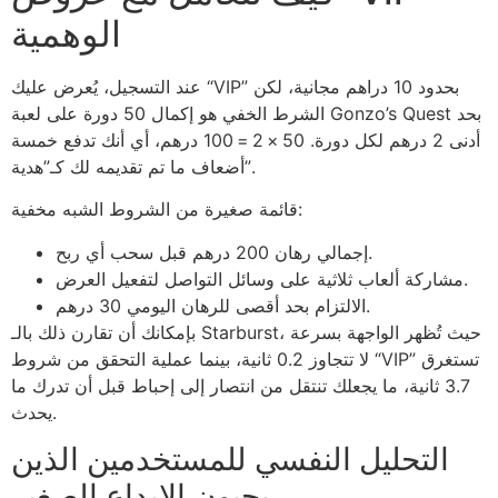
الوهمية
عند التسجيل، يُعرض عليك “VIP” بحدود 10 دراهم مجانية، لكن
الشرط الخفي هو إكمال 50 دورة على لعبة Gonzo’s Quest بحد
أدنى 2 درهم لكل دورة. 50 × 2 = 100 درهم، أي أنك تدفع خمسة
أضعاف ما تم تقديمه لك كـ”هدية”.
قائمة صغيرة من الشروط الشبه مخفية:
إجمالي رهان 200 درهم قبل سحب أي ربح.
مشاركة ألعاب ثلاثية على وسائل التواصل لتفعيل العرض.
الالتزام بحد أقصى للرهان اليومي 30 درهم.
بإمكانك أن تقارن ذلك بالـ Starburst، حيث تُظهر الواجهة بسرعة
لا تتجاوز 0.2 ثانية، بينما عملية التحقق من شروط “VIP” تستغرق
3.7 ثانية، ما يجعلك تنتقل من انتصار إلى إحباط قبل أن تدرك ما
يحدث.
التحليل النفسي للمستخدمين الذين
يحبون الإيداع الصغير