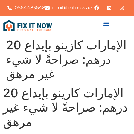
0564483648
info@fixitnow.ae
الإمارات كازينو بإيداع 20
درهم: صراحةً لا شيء
غير مرهق
الإمارات كازينو بإيداع 20
درهم: صراحةً لا شيء غير
مرهق