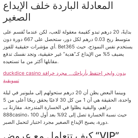
المعادلة الباردة خلف الإيداع
الصغير
بدايةً، 20 درهم تبدو كقيمة معقولة للعب، لكن عندما تُقسم على
متوسط ربح 0.03 درهم لكل دور، ستحصل على 667 دورة دون
أي مؤشرات حقيقية للفوز. Bet365 يستخدم نفس النموذج، حيث
يضيف 5% من الإيداع كـ”هدية” غير حقيقية، وتجد نفسك تدفع
مقابلها أكثر من ما تستعيده.
duckdice casino بدون وايجر احتفظ بأرباحك… مجرد خرافة
تسويقية
وبينما البعض يظن أن 20 درهم ستحولهم إلى مليونير في ليلة
واحدة، الحقيقة هي أن 1 من كل 30 لاعبًا يحقق ربحًا أعلى من 5
دراهم، والبقية يظلوا في الخسارة المتدرجة. مقارنةً بــ
888casino، حيث نسبة الخسارة تصل إلى 92% بعد أول 100
دورة، يصبح الإيداع الصغير مجرد اختبار لتحمل الصبر.
كيف تتعامل مع عروض “VIP”