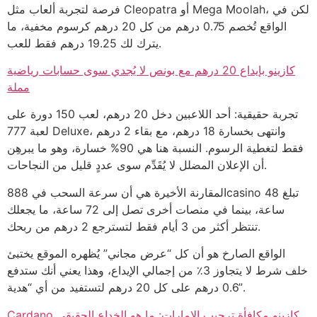
فرصة لتجربة ألعاب مثل Cleopatra أو Mega Moolah، لكن في
الواقع تُخصم 0.75 درهم من كل 20 درهم كرسوم مخفية، ما
يترك لك 19.25 درهم فقط للعب.
كازينو بإيداع 20 درهم مع بونص لا يُجدي سوى حسابات رياضية
مملة
تجربة حقيقية: أحد اللاعبين دخل 20 درهم، لعب 150 دورة على
لعبة 777 Deluxe، وانتهى بخسارة 18 درهم، مع بقاء 2 درهم
فقط لتغطية الرسوم. النسبة هنا هي 90% خسارة، وهو ما يبرهِن
أن الإعلان المضلل لا يُقَدِّم سوى عددٍ قليل من النجاحات.
المقارنة الأخيرة هي أن سرعة السحب في 888casino تبلغ 48
ساعة، بينما في منصات أخرى تصل إلى 72 ساعة، ما يجعلك
تنتظر أكثر من 3 أيام فقط لتسترجع 2 درهم من ربحك.
الواقع الصارخ هو أن كل “عرض مجاني” يُظهره الموقع يختبئ
خلف شرط لا يتجاوز 3٪ من إجمالي الإيداع، وهذا يعني أنك ستدفع
0.6 درهم على كل 20 درهم لتستفيد من أي “هدية”.
Cardano كازينو مكافأة ترحيب الإمارات: ما هو الخداع الحقيقي