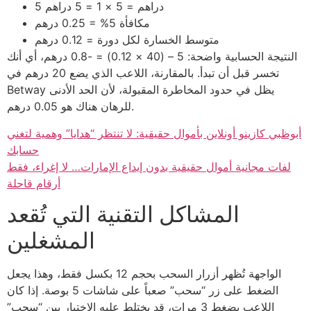
5 دراهم = 5 × 1 = 5 دراهم
مكافأة 5% = 0.25 درهم
متوسط الخسارة لكل دورة = 0.12 درهم
النتيجة الحسابية واضحة: 5 – (40 × 0.12) = -0.8 درهم، أي أنك
تخسر قبل أن تبدأ. بالمقارنة، اللاعب الذي يضع 20 درهم في
Betway يظل في حدود المخاطرة المقبولة، لأن الحد الأدنى
للرهان هناك هو 0.05 درهم.
أبوظبي كازينو أونلاين بأموال حقيقية: لا تنتظر “هدايا” وهمية لتغني
حسابك
لفات مجانية أموال حقيقية بدون إيداع الإمارات… لا إغراء، فقط
أرقام قاحلة
المشاكل التقنية التي تُقعد
المشغلين
الواجهة تُظهر أزرار السحب بحجم 12 بكسل فقط، وهذا يجعل
الضغط على زر “سحب” صعباً على شاشات 5 بوصة. إذا كان
اللاعب يضغط 3 مرات، قد يختلط عليه الاختيار بين “سحب”