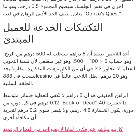
أخرى في نفس الجلسة، سيصبح المجموع 0.5 درهم، وهو ما
يعادل نصف الحد الأدنى للرهان في لعبة “Gonzo’s Quest”.
التكتيكات الخدعة للعميل
المبتدئ
أحد اللاعبين يعتقد أن 5 دراهم ستجلب له 500 درهم من الربح،
وهو حساب 5 × 100 = 500، وهو غير منطقي لأن نسبة التحويل
الفعلية لا تتجاوز 3% في أي من الكازينوهات المذكورة. مقارنةً بحد
السحب في 888casino وهو 20 درهم، يظل اللاعب عالقاً في
الحلقة السلبية.
الراهن الحقيقي هو أن 5 دراهم لا تكفي لتغطية خسائر متوسط
0.12 درهم في كل دورة من “Book of Dead”. إذا خسرت 40
دورة، يكون الخسارة 4.8 درهم، ولا يتبقى سوى 0.2 درهم لتجربة
أي مكافأة أخرى.
كازينو مباشر خورفكان: لماذا لا ينجو أحد من الفخاخ الرقمية