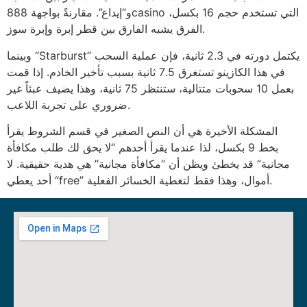
و“إيداع”. مقارنةً بواجهة 888casino التي تستخدم حجم 16 بكسل،
الفرق يشبه الفارق بين قطر إبرة وإبرة سوز.
وبينما “Starburst” يكتمل دورته في 2.3 ثانية، فإن عملية السحب
في هذا الكازينو تستغرق 7.5 ثانية بسبب تأخير الخادم. إذا قمت
بعمل 10 سحوبات متتالية، ستنتظر 75 ثانية، وهذا يضيف عبئاً غير
ضروري على تجربة اللاعب.
المشكلة الأخيرة هي أن النص الصغير في قسم الشروط يقرأ
بخط 9 بكسل، لذا عندما يقرأ أحدهم “لا يحق لك طلب مكافأة
مجانية” قد يخطئ ويظن أن “مكافأة مجانية” هي هدية حقيقية. لا
أحد يعطي “free” أموال، وهذا فقط لتغطية الخسائر الفعلية.