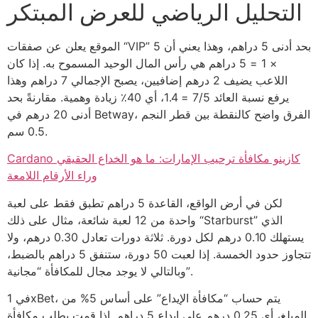
التحليل الرياضي للعرض المبتكر
الموقع يعلن عن صفقات “VIP” بحد أدنى 5 دراهم، وهذا يعني أن 5
× 1 = 5 دراهم هي رأس المال الوحيد المسموح به. إذا كان
اللاعب يضيف 2 درهم إضافيين، يصبح الإجمالي 7 دراهم وهذا
يرفع نسبة العائد 7/5 = 1.4، أي 40٪ زيادة وهمية. مقارنةً بحد
أدنى 20 درهم في Betway، الفرق واضح كالنقطة بين قطر النجم
0.5 سم.
Cardano كازينو مكافأة ترحيب الإمارات: ما هو الخداع الحقيقي
وراء الأرقام اللامعة
لكن في أرض الواقع، القاعدة 5 دراهم تطبق فقط على لعبة
واحدة من 12 لعبة شائعة، مثال على ذلك “Starburst” الذي
يستهلك 0.10 درهم لكل دورة. ثلاثة دورات تعادل 0.30 درهم، ولا
تتجاوز حدود الخمسة. إذا لعبت 50 دورة، ستنفق 5 دراهم بالضبط،
وبالتالي لا يوجد مجال للمكافأة “مجانية”.
في 1xBet، يتم حساب “مكافأة الإيداع” على أساس 5% من
المبلغ، أي 0.25 درهم على إيداع 5 دراهم. إذا قمت بطلب مكافأة