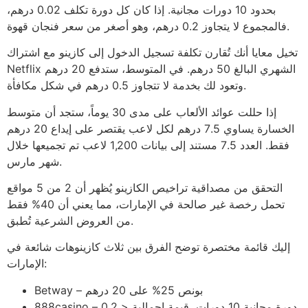
بحدود 10 دورات مجانية. إذا كان كل دورة تكلف 0.02 درهم،
فالمجموع لا يتجاوز 0.2 درهم، وهو أصغر من سعر فنجان قهوة.
تخيل معايا أنك تُقارن تكلفة تسجيل الدخول إلى كازينو مع اشتراك
Netflix الشهري البالغ 50 درهم. في المتوسط، ستدفع 20 درهم
وتعود لك بخدمة لا تتجاوز 0.5 درهم في شكل مكافأة.
إذا حللت عوائد الألعاب على مدى 30 يوماً، ستجد أن متوسط
الخسارة يساوي 7.5 درهم لكل لاعب يقتصر على إيداع 20 درهم
فقط. العدد 7.5 مستند إلى بيانات 1,200 لاعب تم تجميعها خلال
شهر مارس.
التحقق من مصداقية تراخيص الكازينو يُظهر أن 2 من 5 مواقع
تحمل رخصة غير صالحة في الإمارات، مما يعني أن 40% فقط
من العروض الشرعية تُطبق.
إليك قائمة مختصرة توضح الفرق بين ثلاث كازينوهات شائعة في
الإمارات:
Betway – بونص 25% على 20 درهم
888casino – دورة مجانية 10 دورات، قيمة إجمالية < 0.2