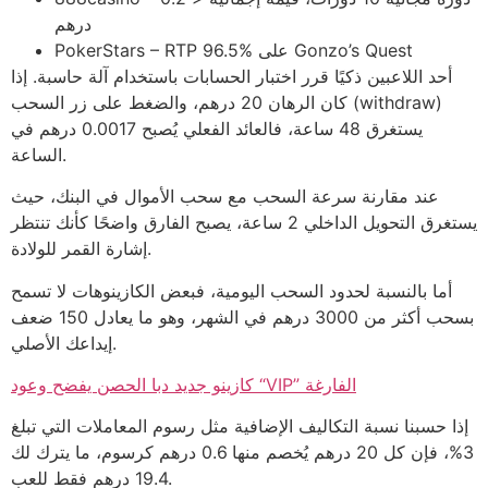
درهم
PokerStars – RTP 96.5% على Gonzo’s Quest
أحد اللاعبين ذكيًا قرر اختبار الحسابات باستخدام آلة حاسبة. إذا
كان الرهان 20 درهم، والضغط على زر السحب (withdraw)
يستغرق 48 ساعة، فالعائد الفعلي يُصبح 0.0017 درهم في
الساعة.
عند مقارنة سرعة السحب مع سحب الأموال في البنك، حيث
يستغرق التحويل الداخلي 2 ساعة، يصبح الفارق واضحًا كأنك تنتظر
إشارة القمر للولادة.
أما بالنسبة لحدود السحب اليومية، فبعض الكازينوهات لا تسمح
بسحب أكثر من 3000 درهم في الشهر، وهو ما يعادل 150 ضعف
إيداعك الأصلي.
كازينو جديد دبا الحصن يفضح وعود “VIP” الفارغة
إذا حسبنا نسبة التكاليف الإضافية مثل رسوم المعاملات التي تبلغ
3%، فإن كل 20 درهم يُخصم منها 0.6 درهم كرسوم، ما يترك لك
19.4 درهم فقط للعب.