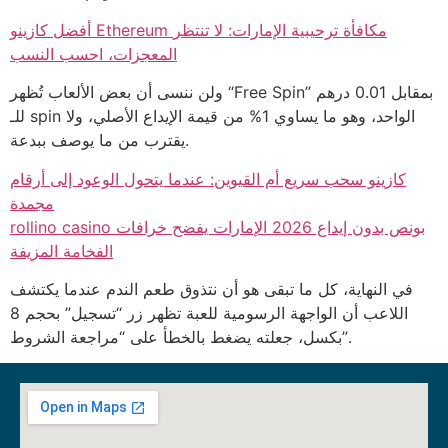
أفضل كازينو Ethereum مكافأة ترحيبية الإمارات: لا تنتظر
المعجزات، احسب النسب
ولن ننسى أن بعض الألعاب تُظهر “Free Spin” بمقابل 0.01 درهم
للـ spin الواحد، وهو ما يساوي 1% من قيمة الإيداع الأصلي، ولا
يقترب من ما يوصف ببدعة.
كازينو سحب سريع أم القيوين: عندما يتحول الوعود إلى أرقام
مجمدة
rollino casino بونص بدون إيداع 2026 الإمارات يفضح خرافات
الفخامة المزيفة
في النهاية، كل ما تبقى هو أن نتذوق طعم الندم عندما يكتشف
اللاعب أن الواجهة الرسومية للعبة تظهر زر “تسجيل” بحجم 8
بكسل، جعلته يضغط بالخطأ على “مراجعة الشروط”.