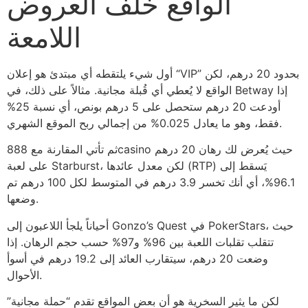
الواقع خلف العروض
اللامعة
أول شيء يلتقطه أي مبتدئ هو إعلان “VIP” بحدود 20 درهم، لكن
الواقع لا يُعطي أي قُبلة مجانية. مثالاً على ذلك، في Betway إذا
أودعت 20 درهم ستحصل على 5 درهم بونص، أي نسبة 25%
فقط، وهو ما يعادل 0.025% من إجمالي ربح الموقع الشهري.
ثم تأتي المقارنة مع 888casino حيث يُعرض لك رهان 20 درهم
على لعبة Starburst، لكن معدل عائدها (RTP) يَسقط إلى
96.1%، أي أنك تخسر 3.9 درهم في المتوسط لكل 100 درهم تم
وضعها.
أحياناً يلجأ اللاعبون إلى Gonzo’s Quest في PokerStars، حيث
تتقلب تقلبات اللعبة بين 96% و97% حسب حجم الرهان. إذا
وضعت 20 درهم، سيتقارب العائد إلى 19.2 درهم في أسوأ
الأحوال.
لكن ما يثير السخرية هو أن بعض المواقع تقدم “حملة مجانية”