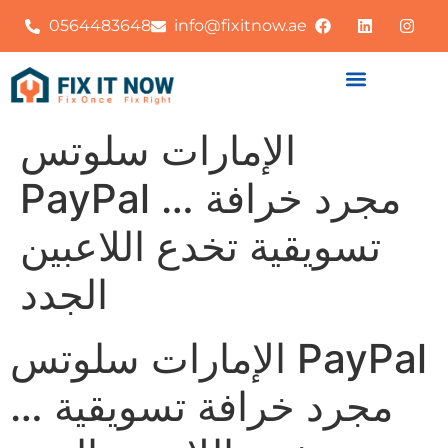
0564483648
info@fixitnow.ae
الإمارات سلوتس
PayPal … مجرد خرافة
تسويقية تخدع اللاعبين
الجدد
الإمارات سلوتس PayPal
… مجرد خرافة تسويقية