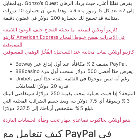
وبالمقابل، Gonzo’s Quest يفرض تقلبًا أعلى، حيث يزداد الرهان
إلى 2× بعد كل 5 رموز متعاقبة، وهذا يعني أن خسارة 10 دورات
متتالية قد تسمح لك بخسارة 200 دولار في غضون دقيقة.
كازينو أونلاين للمتعة: ما يخبئه الفخاخ خلف الوعود اللامعة
كازينو American Express في الإمارات يفضح خيوط الفخاخ
التسويقية
كازينو أونلاين لفات مجانية عند التسجيل: الفُخْرُ الوهمي للمسوقين
Betway يضيف 2 % مكافأة عند أول إيداع عبر PayPal.
888casino يفرض حدًا أقصى 500 دولار لسحب أول مرة.
Unibet، رغم أنه ليس موجودًا في القائمة، يقدم حدًا أدنى
قدره 20 دولارًا للمعاملات.
النتيجة؟ إذا قمت بعملية سحب بقيمة 250 دولارًا، سيتقاضى البنك
3 % رسومًا، أي 7.5 دولارات، وبعد خصم الضرائب المحلية التي
تبلغ 5 % ستنخفض أرباحك إلى 237.5 دولارًا.
بنغو أونلاين بجاكبوت تصاعدي ينهار تحت وطأة الحسابات الباردة
كيف تتعامل مع PayPal في