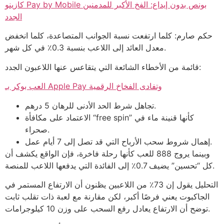
كازينو Pay by Mobile بونص بدون إيداع: الفخ الأكبر للمدمنين
الجدد
حكم صارم: كلما ارتفعت نسبة الجوانب المتصاعدة، كلما انخفض
معدل العائد إلى اللاعب بنسبة 0.3٪ في كل شهر.
قائمة من الأخطاء الشائعة التي يتقاعس عنها اللاعبون الجدد:
العب بوكر بـ Apple Pay وتفادى الفخاخ الرقمية
تجاهل شرط الحد الأدنى للرهان 5 درهم.
الاعتماد على مكافأة “free spin” كأنها قنينة ماء في
صحراء.
إهمال شروط سحب الأرباح التي قد تصل إلى 7 أيام عمل.
وبينما يروج 888 للعب كأنها رحلة فاخرة، فإن الواقع يكشف أن
كل “تحسين” يضيف 0.7٪ إلى الفائدة التي يدفعها اللاعب للمنصة.
التحليل يقول إن 73٪ من اللاعبين يظنون أن الارتفاع المستمر في
الجاكبوت يعني فرصًا أكبر، لكن مقارنة مع لعبة ذات تقلب ثابت
توضح أن الارتفاع يعادل رفع السحب على وزن 10 كيلوجرامات.