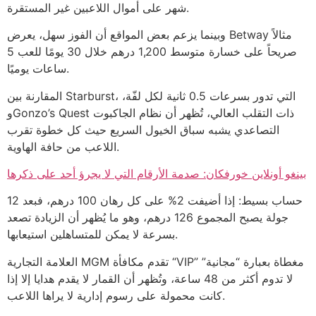
شهر على أموال اللاعبين غير المستقرة.
وبينما يزعم بعض المواقع أن الفوز سهل، يعرض Betway مثالاً
صريحاً على خسارة متوسط 1,200 درهم خلال 30 يومًا للعب 5
ساعات يوميًا.
المقارنة بين Starburst، التي تدور بسرعات 0.5 ثانية لكل لفّة،
وGonzo’s Quest ذات التقلب العالي، تُظهر أن نظام الجاكبوت
التصاعدي يشبه سباق الخيول السريع حيث كل خطوة تقرب
اللاعب من حافة الهاوية.
بينغو أونلاين خورفكان: صدمة الأرقام التي لا يجرؤ أحد على ذكرها
حساب بسيط: إذا أضيفت 2% على كل رهان 100 درهم، فبعد 12
جولة يصبح المجموع 126 درهم، وهو ما يُظهر أن الزيادة تصعد
بسرعة لا يمكن للمتساهلين استيعابها.
العلامة التجارية MGM تقدم مكافأة “VIP” مغطاة بعبارة “مجانية”
لا تدوم أكثر من 48 ساعة، وتُظهر أن القمار لا يقدم هدايا إلا إذا
كانت محمولة على رسوم إدارية لا يراها اللاعب.