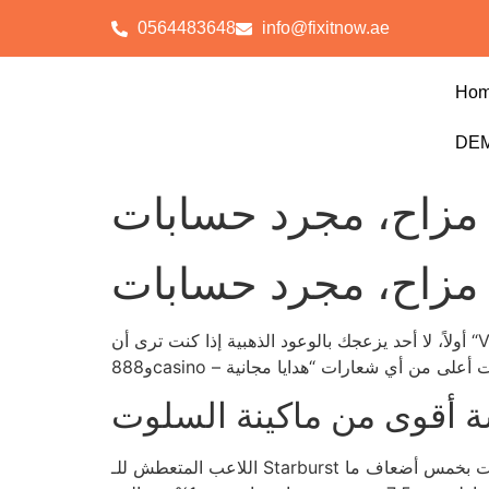
0564483648
info@fixitnow.ae
Ho
DEM
ا مزاح، مجرد حسابات
ا مزاح، مجرد حسابات
أولاً، لا أحد يزعجك بالوعود الذهبية إذا كنت ترى أن “VIP” تعني شيئاً أكثر من مجرد بطاقة ملونة على لوحة التحكم؛ 3 من أكبر المنصات في المنطقة – Betway، 1xBet،
ة أقوى من ماكينة السلوت
اللاعب المتعطش للـ Starburst يظن أن سرعته تشبه سحب البطاقات في مباراة بلياردو، ولكن في الواقع البنية التحتية للبطولة تحتاج إلى تقييم الاحتمالات بخمس أضعاف ما