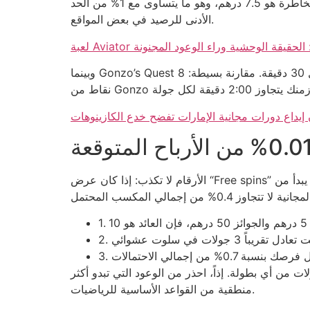
يعتقده شخص عادي. مثال: إذا كنت تلعب 15 جولة في كل مباراة، وكنت تراهن 0.5 درهم لكل جولة، فإن إجمالي المخاطرة هو 7.5 درهم، وهو ما يتساوى مع 1% من الحد
الأدنى للرصيد في بعض المواقع.
دون إيداع: الحقيقة الوحشية وراء الوعود المجنونة
وبينما Gonzo’s Quest يبرز بالتقلبات العالية، فإن نظام النقاط في البطولة يضاعف كل 10 نقاط إلى 15 نقطة إذا تجاوزت معدل الفوز 60% خلال 30 دقيقة. مقارنة بسيطة: 8
 إيداع دورات مجانية الإمارات تفضح خدع الكازينوهات
الأرقام لا تكذب: إذا كان عرض “Free spins” يتضمن 20 دورة بقيمة 0.10 درهم، فالقيمة المتوقعة هي 2 درهم، بينما الحد الأدنى للرهان المطلوب في البطولات غالباً ما يبدأ من
 شيء يبرهن على “الهدية” المجانية كما يثبت أن 3 من كل 10 لاعب ينتقلون إلى مرحلة الخسارة بعد أول 3 جولات من أي بطولة. إذاً، احذر من الوعود التي تبدو أكثر
منطقية من القواعد الأساسية للرياضيات.