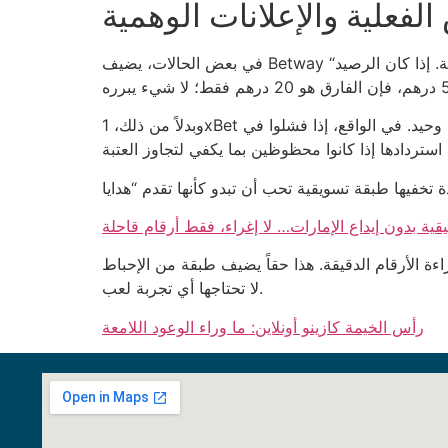
فعلية والإعلانات الوهمية
في بعض الحالات، يضيف Betway “مكافأة مضافة” بمقدار 12% على الرصيد الأول، ولكن يُخصم 8% كـ “رسوم إدارية” فور السحب. النتيجة الفعلية: 4% صافية. إذا كان الرصيد
وبدلاً من ذلك، 1xBet يقدم “تحدي 100% بحد أقصى 1,000 درهم”، وهو ما يبدو جذاباً إلى حدٍ أن بعض اللاعبين يخصصون 250 درهم كرهان وحيد. في الواقع، إذا فشلوا في
قية بدون إيداع الإمارات… لا إغراء، فقط أرقام قاحلة
ل حجم الخط في النافذة الأخيرة للبطولة 9 بكسل فقط، لتصعب قراءة الأرقام الدقيقة. هذا حقاً يضيف طبقة من الإحباط
لا تحتاجها أي تجربة لعب.
رأس الخيمة كازينو أونلاين: ما وراء الوعود اللامعة