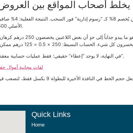
يخلط أصحاب المواقع بين العروض ال
الأصلي 500 درهم، فإن الفارق هو 20 درهم فقط؛ لا شيء يبرره.
في النهاية، لا يوجد “إعطاء” حقيقي؛ فقط عمليات حسابية معقدة تخفيها طبقة تسويقية تحب أن تبدو كأنها تقدم “هدايا”.
لفات مجانية أموال حقي
المصيبة الحقيقية هي عندما يقرر أحد المطورين أن يجع
Quick Links
Home