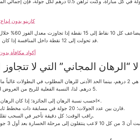
لعبة Aviator كازينو ب
نقاط من Gonzo قد تحولت إلى 12 نقطة داخل المنافسة إذا كان زمنك يتجاوز 2:00 دقيقة لكل جولة.
أكواد مكافأة بدون
المجاني” التي لا تتجاوز 0.01% من الأرباح المتوقعة
5 درهم. لذا، النسبة الفعلية للربح من العروض المجانية لا تتجاوز 0.4% من إجمالي المكسب المحتمل.
1. احسب نسبة الرهان إلى الجائزة؛ إذا كان الرهان 5 درهم والجوائز 50 درهم، فإن العائد هو 10×.
2. قارن بين عدد الجولات؛ 20 جولة في مسابقة ذات مخطط ثابت تعادل تقريباً 3 جولات في سلوت عشوائي.
3. راقب الوقت؛ كل دقيقة تأخير في السحب تقلل فرصك بنسبة 0.7% من إجمالي الاحتمالات.
وبالطبع، لا