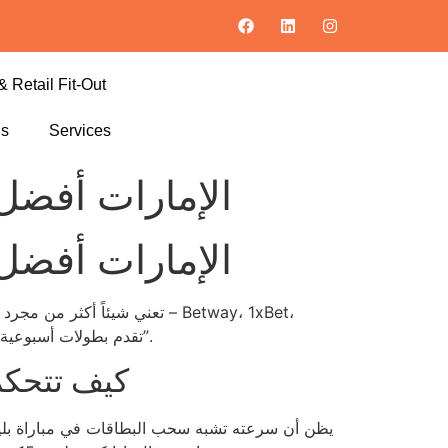
& Retail Fit-Out
ls
Services
الإمارات أفضل 
الإمارات أفضل 
و888casino – تقدم بطولات أسبوعية تتراوح بين 5,000 و 20,000 درهم إماراتي للربح. الأرقام تتكلم بصوت أعلى من أي شعارات “هدايا مجانية”.
كيف تتحكم