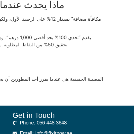
ماذا يحدث عندما 
تحقيق 50% من النقاط المطلوبة، يخسرون كل شيء. الحساب البسيط: 250 × 0.5 = 125 درهم ممكن استردادها إذا كانوا محظوظين بما يكفي لتجاوز العتبة.
Get in Touch
Phone: 056 448 3648
Email: info@fixitnow.ae