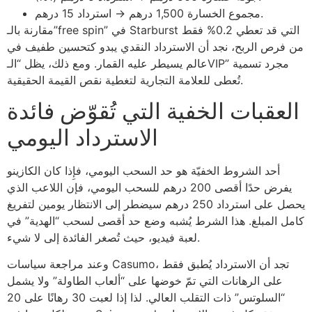
مجموع الخسارة 1,500 درهم → استرداد 15 درهم.
مقارنة بالـ”free spin” في Starburst التي قد تعطي 0.2% فقط
من فرص الربح، نجد أن الاسترداد النقدي يبدو كتحسين طفيف في
عالم يسيطر عليه القمار. ومع ذلك، يظل “الـVIP” مجرد تسمية
تُعطى للعلامة التجارية لتغطية نقص القيمة الحقيقية.
العقبات الخفية التي تُقوّض فائدة
الاسترداد اليومي
أحد الشروط الخفيّة هو حد السحب اليومي، فإِذا كان الكازينو
يفرض حدًا أقصى 200 درهم للسحب اليومي، فإن اللاعب الذي
يحصل على استرداد 250 درهم سيضطر إلى الانتظار يومين لتفريغ
كامل المبلغ. هذا الشرط يُشبه وضع حد أقصى لسحب “الهدية” في
لعبة فيديو، حيث تُصغر الفائدة إلى لا شيء.
وعند مراجعة سياسات Casumo، تجد أن الاسترداد يُطبق فقط
على الرهانات التي تمّ خوضها على “ألعاب الطاولة” ولا يشمل
“السلوتس” ذات التقلب العالي. لذا إذا لعبت 30 رهانًا على 20