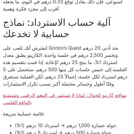
أسبوعي، فإن ذلك يعادل توقع 0.33 درهم في اليوم، ما يجعله
أقرب إلى مجرد فكرة وهمية.
آلية حساب الاسترداد: نماذج
حسابية لا تخدعك
لنفترض أنك تلعب على Gonzo’s Quest بحد أدنى 20 درهم
وتخسر 2,500 درهم في جلسة واحدة. الكازينو يطبق معدل
استرداد 1%، ما ينتج 25 درهم كإعادة. إذا قمت بتقسيم هذه
الجلسة إلى خمس جلسات كل منها 500 درهم، ستحصل على 5
درهم استرداد لكل جلسة، إجمالاً 25 درهم، لكن العملية تستغرق
وقتًا أطول وخسائر محتملة أكبر بسبب تكرار الاستثمارات.
مواقع كازينو للجوال: لماذا لا تستثمر في الوهم الرقمي وتستمتع
بالواقع القاسي
قائمة حسابية سريعة:
جولة خسارة 1,000 درهم → استرداد 10 درهم (1%).
جولة خسارة 500 درهم → استرداد 5 درهم (1%).