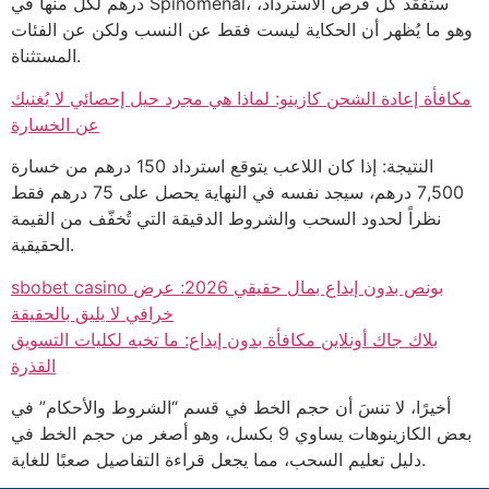
درهم لكل منها في Spinomenal، ستفقد كل فرص الاسترداد،
وهو ما يُظهر أن الحكاية ليست فقط عن النسب ولكن عن الفئات
المستثناة.
مكافأة إعادة الشحن كازينو: لماذا هي مجرد حيل إحصائي لا يُغنيك
عن الخسارة
النتيجة: إذا كان اللاعب يتوقع استرداد 150 درهم من خسارة
7,500 درهم، سيجد نفسه في النهاية يحصل على 75 درهم فقط
نظراً لحدود السحب والشروط الدقيقة التي تُخفّف من القيمة
الحقيقية.
sbobet casino بونص بدون إيداع بمال حقيقي 2026: عرض
خرافي لا يليق بالحقيقة
بلاك جاك أونلاين مكافأة بدون إيداع: ما تخبه لكليات التسويق
القذرة
أخيرًا، لا تنسَ أن حجم الخط في قسم “الشروط والأحكام” في
بعض الكازينوهات يساوي 9 بكسل، وهو أصغر من حجم الخط في
دليل تعليم السحب، مما يجعل قراءة التفاصيل صعبًا للغاية.