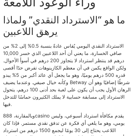
وراء الوعود اللامعة
ما هو “الاسترداد النقدي” ولماذا
يرهق اللاعبين
الاسترداد النقدي اليومي يُقاس عادةً بنسبة 0.5% إلى 2% من
صافي الخسارة، ما يعني أن أحد اللاعبين الذي خسر 10,000
درهم قد ينتظر استرداد لا يتجاوز 200 درهم في أسوأ الأحوال.
ولكن الواقع يكمن في أن معظم الكازينوهات تفرض حدًا أقصى
قدره 500 درهم يوميًا، وهو ما يجعل أي عائد أكبر من 5% يبدو
وكأنه خيال صيفي. وعندما يضيف Betway شرطًا إضافيًا وهو أن
الرهان الأول يجب أن يكون على لعبة بحد أدنى 100 درهم، يتحول
الاسترداد إلى مسابقة حسابية لا يملك الكثيرون حماسًا للتدخل
فيها.
وبالمقارنة، 888casino يقدم مكافأة استرداد أسبوعي، وليس
يومي، وهو ما يلغي أي فكرة عن تدفق نقدي مستمر. فإذا كان
اللاعب يحتاج إلى 30 يومًا ليجمع 1500 درهم من استرداد