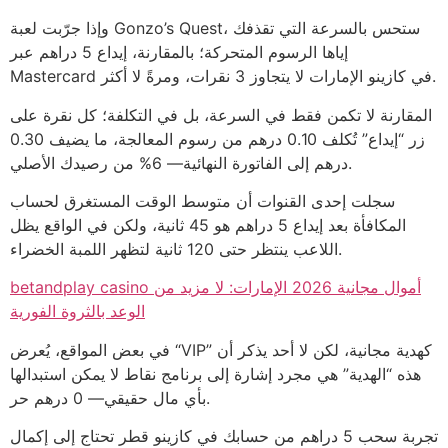
وإذا جرّبت لعبة Gonzo’s Quest، ستحس بالسرعة التي تقذفك
إياها الرسوم المتحركة؛ بالمقارنة، إيداع 5 دراهم عبر
Mastercard في كازينو الإمارات لا يتجاوز 3 نقرات، ومرةً لا أكثر.
المقارنة لا تكمن فقط في السرعة، بل في التكلفة؛ كل نقرة على
زر “إيداع” تُكلف 0.10 درهم من رسوم المعالجة، ما يضيف 0.30
درهم إلى الفاتورة النهائية— 6% من رصيدك الأصلي.
سجلت إحدى القنوات أن متوسط الوقت المستغرق لحساب
المكافأة بعد إيداع 5 دراهم هو 45 ثانية، ولكن في الواقع يظل
اللاعب ينتظر حتى 120 ثانية لتظهر اللمبة الخضراء.
betandplay casino أموال مجانية 2026 الإمارات: لا مزيد من
الوعد بالثروة الفورية
في بعض المواقع، يُعرض “VIP” كهدية مجانية، لكن لا أحد يذكر أن
هذه “الهدية” هي مجرد إشارة إلى برنامج نقاط لا يمكن استبدالها
بأي مال حقيقي— 0 درهم حر.
تجربة سحب 5 دراهم من حسابك في كازينو قطر تحتاج إلى إكمال