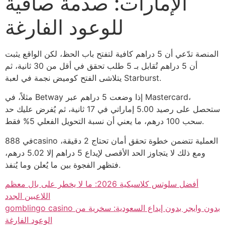
الإمارات: صدمة صافية
للوعود الفارغة
المنصة تدّعي أن 5 دراهم كافية لتفتح باب الحظ، لكن الواقع يثبت
أن 5 دراهم تُقابل بـ 5 طلب تحقق في أقل من 30 ثانية، ثم
يتلاشى الفتح كوميض نجمة في لعبة Starburst.
مثلاً، في Betway إذا وضعت 5 دراهم عبر Mastercard،
ستحصل على رصيد 5.00 إماراتي في 17 ثانية، ثم يُفرض عليك حد
سحب 100 درهم، ما يعني أن نسبة التحويل الفعلي 5% فقط.
في 888casino العملية تتضمن خطوة تحقق أمان تحتاج 2 دقيقة،
ومع ذلك لا يتجاوز الحد الأقصى لإيداع 5 دراهم إلا 5.02 درهم،
فتظهر الفجوة بين ما يُعلن وما يُنفذ.
أفضل سلوتس كلاسيكية 2026: ما لا يخطر على بال معظم
اللاعبين الجدد
gomblingo casino بدون وايجر بدون إيداع السعودية: سخرية من
الوعود الفارغة