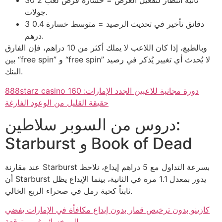
30 ثانية انتظار لتفعيل العرض = خسارة فرص لعب 2
جولات.
3 دقائق تأخير في تحديث الرصيد = متوسط خسارة 0.4
درهم.
وبالطبع، إذا كان اللاعب لا يملك أكثر من 10 دراهم، فإن الفارق
بين “free spin” و “free spin” لا يُحدث أي تغيير يُذكر في رصيد
البنك.
888starz casino 160 دورة مجانية للاعبين الجدد الإمارات:
حقيقة القليل من الوعود الفارغة
دروس من السوبر سلاطين:
Starburst و Book of Dead
عند مقارنة Starburst بسرعة التداول مع 5 دراهم إيداع، نلاحظ
أن Starburst يدور بمعدل 1.1 مرة في الثانية، بينما الإيداع يظل
ثابتاً كحبة رمل في صحراء الربع الخالي.
كازينو بدون ترخيص قمار بدون إيداع مكافأة في الإمارات يفضي
إلى خسائر غير متوقعة