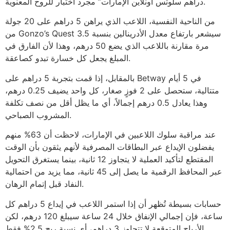
دراهم سلوتس أونلاين الإمارات” مجرد اختبار للروح المعنوية.
من الناحية النفسية، اللاعب الذي يراهن 5 دراهم على 20 جولة
من Gonzo’s Quest سيشعر بارتفاع معدل الأدرينالين بنسبة 3.5
مرة مقارنة باللاعب الذي يضع 50 درهم، وهذا لأن الفارق في
المبلغ يجعل كل خسارة تبدو كصاعقة.
بالمقابل، إذا قمت بتجربة 5 دراهم على Betway في 5 أيام
متتالية، ستحصل على 2 فوزٍ صغار، كل واحد يضيف 0.25 درهم،
وهذا يعادل 0.5 درهم إجمالاً، أي ما يظل أقل من نصف تكلفة
المشروب الصباحي.
عند مراقبة سلوك اللاعبين في الإمارات، لاحظت أن 63% منهم
يفضلون الإيداع عبر البطاقات المصرفية لأنهم يثقون بأن الوقت
المقتطع لتأكيد العملية لا يتجاوز 12 ثانية، بينما يستغرق التحويل
عبر المحافظ الرقمية ما يصل إلى 45 ثانية، مما يزيد من احتمالية
النفاد قبل إتمام الرهان.
حسابات بسيطة تُظهر أن إذا استمر اللاعب في إيداع 5 دراهم كل
ساعة، فإن إجمالي الإنفاق خلال 24 ساعة سيبلغ 120 درهم، لكن
الأرباح المتوقعة لا تتجاوز 3 دراهم، أي نسبة ربح 2.5% فقط.