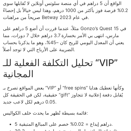
الواقع أن 5 دراهم في أي منصة سلوتس أونلاين لا تُقابلها سوى
0.2% فرصة فوز بأكثر من 1000 درهم، وهذا ليس خيالاً بل إحصاءً
صريحاً من مراهنات Betway في عام 2023.
مثلاً، عندما قررت أن أضع 5 دراهم على Gonzo’s Quest في 15
مارس، انتهى بي الأمر بخسارة 3.7 دراهم خلال 7 دورات، مما
يعني أن المعدل اليومي للربح كان –45%، وهو ما يذكرنا بحساب
الضريبة على الأرباح التي لا توجد أصلاً.
تحليل التكلفة الفعلية للـ “VIP”
المجانية
بعض المواقع تصرخ بـ “VIP” أو “free spins” وكأنها تعطيك هدايا
حقيقية، لكن في الحقيقة كل “gift” يُقابل دفعة إعلانية لا تتجاوز
0.05 درهم لكل لاعب جديد.
قائمة بسيطة تُظهر ما يحدث خلف الكواليس:
5 دراهم إيداع = 0.02% خصم على المبالغ المتبقية.