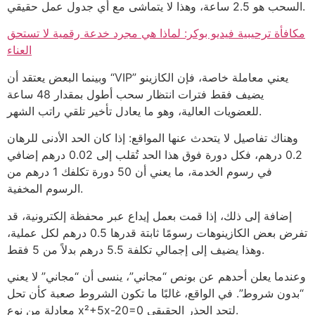
السحب هو 2.5 ساعة، وهذا لا يتماشى مع أي جدول عمل حقيقي.
مكافأة ترحيبية فيديو بوكر: لماذا هي مجرد خدعة رقمية لا تستحق
العناء
وبينما البعض يعتقد أن “VIP” يعني معاملة خاصة، فإن الكازينو
يضيف فقط فترات انتظار سحب أطول بمقدار 48 ساعة
للعضويات العالية، وهو ما يعادل تأخير تلقي راتب الشهر.
وهناك تفاصيل لا يتحدث عنها المواقع: إذا كان الحد الأدنى للرهان
0.2 درهم، فكل دورة فوق هذا الحد تُقلب إلى 0.02 درهم إضافي
في رسوم الخدمة، ما يعني أن 50 دورة تكلفك 1 درهم من
الرسوم المخفية.
إضافة إلى ذلك، إذا قمت بعمل إيداع عبر محفظة إلكترونية، قد
تفرض بعض الكازينوهات رسومًا ثابتة قدرها 0.5 درهم لكل عملية،
وهذا يضيف إلى إجمالي تكلفة 5.5 درهم بدلاً من 5 فقط.
وعندما يعلن أحدهم عن بونص “مجاني”، ينسى أن “مجاني” لا يعني
“بدون شروط”. في الواقع، غالبًا ما تكون الشروط صعبة كأن تحل
معادلة من نوع x²+5x-20=0 لتجد الجذر الحقيقي.