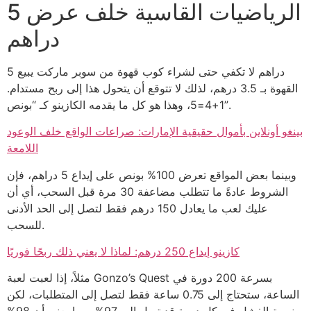
الرياضيات القاسية خلف عرض 5
دراهم
5 دراهم لا تكفي حتى لشراء كوب قهوة من سوبر ماركت يبيع
القهوة بـ 3.5 درهم، لذلك لا تتوقع أن يتحول هذا إلى ربح مستدام.
1+4=5، وهذا هو كل ما يقدمه الكازينو كـ “بونص”.
بينغو أونلاين بأموال حقيقية الإمارات: صراعات الواقع خلف الوعود
اللامعة
وبينما بعض المواقع تعرض 100% بونص على إيداع 5 دراهم، فإن
الشروط عادةً ما تتطلب مضاعفة 30 مرة قبل السحب، أي أن
عليك لعب ما يعادل 150 درهم فقط لتصل إلى الحد الأدنى
للسحب.
كازينو إيداع 250 درهم: لماذا لا يعني ذلك ربحًا فوريًا
مثلاً، إذا لعبت لعبة Gonzo’s Quest بسرعة 200 دورة في
الساعة، ستحتاج إلى 0.75 ساعة فقط لتصل إلى المتطلبات، لكن