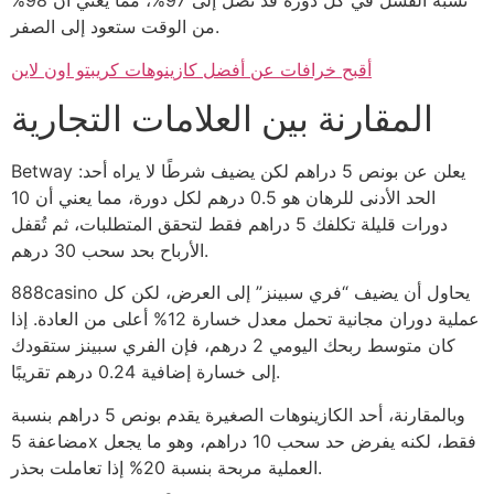
نسبة الفشل في كل دورة قد تصل إلى 97%، مما يعني أن 98%
من الوقت ستعود إلى الصفر.
أقبح خرافات عن أفضل كازينوهات كريبتو اون لاين
المقارنة بين العلامات التجارية
Betway يعلن عن بونص 5 دراهم لكن يضيف شرطًا لا يراه أحد:
الحد الأدنى للرهان هو 0.5 درهم لكل دورة، مما يعني أن 10
دورات قليلة تكلفك 5 دراهم فقط لتحقق المتطلبات، ثم تُقفل
الأرباح بحد سحب 30 درهم.
888casino يحاول أن يضيف “فري سبينز” إلى العرض، لكن كل
عملية دوران مجانية تحمل معدل خسارة 12% أعلى من العادة. إذا
كان متوسط ربحك اليومي 2 درهم، فإن الفري سبينز ستقودك
إلى خسارة إضافية 0.24 درهم تقريبًا.
وبالمقارنة، أحد الكازينوهات الصغيرة يقدم بونص 5 دراهم بنسبة
مضاعفة 5x فقط، لكنه يفرض حد سحب 10 دراهم، وهو ما يجعل
العملية مربحة بنسبة 20% إذا تعاملت بحذر.