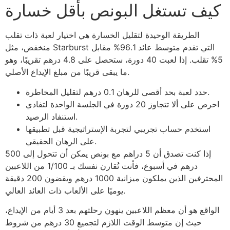
كيف تستغل البونص بأقل خسارة
الطريقة الوحيدة لتقليل الخسارة هي اختيار لعبة ذات تقلب
منخفض، مثل Starburst التي تقدم متوسط عائد 96.1% مقابل
5% تقلب. إذا لعبت 40 دورة، ستحصل على 4.8 درهم تقريبًا، وهو
ما يبقى قريبًا من مبلغ الإيداع الأصلي.
حدد لعبة بحد أقصى للرهان 0.1 درهم لتقليل المخاطرة.
احرص على ألا تتجاوز 20 دورة في الجلسة الواحدة لتفادي
استنفاد الرصيد.
استخدم حساب تجريبي لتجربة الإستراتيجية قبل تطبيقها
على الرهان الحقيقي.
إذا كنت تصدق أن 5 دراهم مع بونص يمكن أن تتحول إلى 500
درهم في أسبوع، فأنت تُقارن نفسك بـ 1/100 من اللاعبين
المحترفين الذين يملكون ميزانية 1000 درهم ويقضون 200 دقيقة
يوميًا على الألعاب ذات العائد العالي.
الواقع هو أن معظم اللاعبين ينهون رحلتهم بعد 3 أيام من الإيداع،
حيث إن متوسط الوقت اللازم لتجميع 30 درهم من شروط