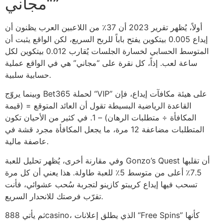
“مجاني”
أولاً، يُظهر تقرير 2023 أن 37٪ من اللاعبين العرب يظنون أن
إيداع 0.005 بيتكوين يفتح باباً للربح السريع، لكن الواقع يثبت أن
المتوسط الحسابي لخسارة الجلسات يُقارب 0.012 بيتكوين لكل
ساعة لعب. إذاً، كل نقرة على “مجاني” هي في الواقع عملية
حسابية سلبية.
وبينما يروّج Bet365 لحملة “VIP” على هيئة مكافآت إيداع، فإن
القاعدة الرياضية البسيطة تقول أن العائد المتوقع = (قيمة
المكافأة ÷ متطلبات الرهان) – 1. في كثير من الأحيان تكون
المتطلبات مضاعفة 12 مرة، ما يجعل المكافأة مجرد قشة في
عاصفة مالية.
وفي مقارنة أخرى، يُظهر تحليل للعبة Gonzo’s Quest أن تقلبها
7.5٪ أعلى من متوسط 5٪ للعبة طاولة. هذا يعني أن كل مرة
تسحب فيها إيداع كريبتو كازينو لتجربة سُحب عشوائي، فأنت
تقرّب فرصتك للانحدار السريع.
ثم يأتي 888casino، الذي يطلق إعلانات “Free Spins” كأنها