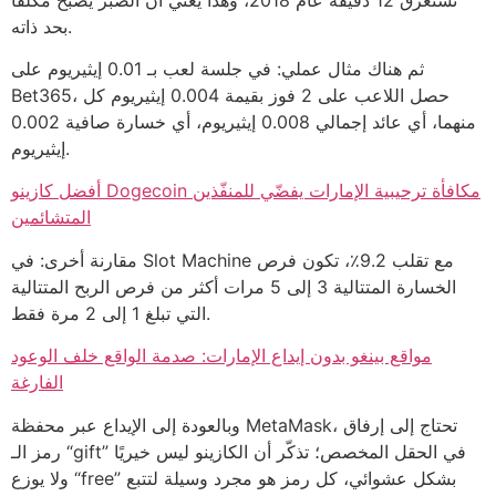
بحد ذاته.
ثم هناك مثال عملي: في جلسة لعب بـ 0.01 إيثيريوم على
Bet365، حصل اللاعب على 2 فوز بقيمة 0.004 إيثيريوم كل
منهما، أي عائد إجمالي 0.008 إيثيريوم، أي خسارة صافية 0.002
إيثيريوم.
أفضل كازينو Dogecoin مكافأة ترحيبية الإمارات يفضّي للمنفّذين
المتشائمين
مقارنة أخرى: في Slot Machine مع تقلب 9.2٪، تكون فرص
الخسارة المتتالية 3 إلى 5 مرات أكثر من فرص الربح المتتالية
التي تبلغ 1 إلى 2 مرة فقط.
مواقع بينغو بدون إيداع الإمارات: صدمة الواقع خلف الوعود
الفارغة
وبالعودة إلى الإيداع عبر محفظة MetaMask، تحتاج إلى إرفاق
رمز الـ “gift” في الحقل المخصص؛ تذكّر أن الكازينو ليس خيريًا
ولا يوزع “free” بشكل عشوائي، كل رمز هو مجرد وسيلة لتتبع