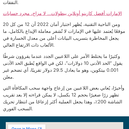
النفقات.
الإمارات أفضل كازينو أونلاين ببطولات… لا مزاح، مجرد حسابات
ومن الناحية التقنية، يُظهر اختبار أمان 2022 أن 12 من كل 20
موقعًا يُعتمد عليها في الإمارات لا تُشفر معاملة الإيداع بالكامل، ما
يجعل المخاطرة بتسريب البيانات أعلى من معدل الخسارة في
الألعاب ذات الارتفاع العالي.
وكثيرًا ما يختلط الأمر على اللاعبين الجدد عندما يقرؤون شرطًا
يقول “الحد الأدنى 10 دولارات”، لكن في الواقع يُطبق الحد الأدنى
0.001 بيتكوين، وهو ما يعادل 29.5 دولار تقريبًا، أي تضخم غير
معلن.
وأخيرًا، يُعاني بعض اللاعبين من إزعاج واجهة سحب المكافأة التي
تظهر زرًا صغيرًا بحجم 12 بكسل، لا يمكن قراءته إلا بعد تقريب
الشاشة 200٪، وهذا يجعل العملية أكثر إزعاجًا من انتظار تحريك
السحب الفوري.