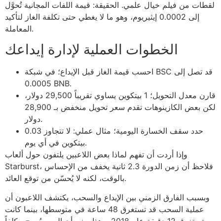
لقطات من فيلم خيال علمي. الحقيقة: قيمة اللفات المجانية تُحوَّل
إلى 0.0002 إيثيريوم، وهو ما لا يغطي حتى تكلفة الغاز لتأكيد
المعاملة.
الخطوات العملية لإدارة إيداعك
احسب قيمة الغاز قبل الإيداع؛ في شبكة BSC قد تصل إلى
0.0005 BNB.
قارن معدل التحويل؛ 1 بيتكوين يساوي تقريباً 29,500 دولار،
لكن بعض الكازينوهات تقدم سعر تحويل منخفض بـ 28,900
دولار.
حدد سقف الخسارة اليومية؛ مثال عملي: لا تتجاوز 0.03
بيتكوين في أي يوم.
وإذا أردت أن تفهم لماذا بعض اللاعبين يلتفون حول ألعاب
Starburst، فلاحظ أن زمن الدورة 2.3 ثانية يخفف من الإحساس
بالوقت، لكنه لا يُحسّن من توقع العائد.
وبسبب الفارق الزمني بين الإيداع والسحب، يكتشف اللاعبون أن
عملية السحب قد تستغرق 48 ساعة في متوسطها، بينما كانت
تستغرق 12 دقيقة عام 2018، وهذا يعني أن الصبر يُصبح مكلفاً