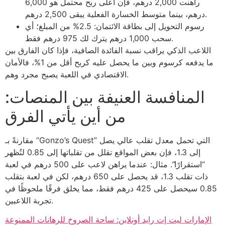
راهنت 2,000 درهم، فإن أعلى ربح محتمل هو 6,000
درهم، بينما متوسط الخسارة الفعلية يبقى 2,500 درهم.
رسوم التحويل إلى بطاقة الائتمان: 2.5% من المبلغ؛ أي
سحب 1,000 درهم يترك لك 975 درهم فقط.
اللاعب الذكي يراقب نسبة الفائدة الصافية، فإذا كان الفارق بين
ما يدفعه كرسوم وبين ما يحصل عليه كربح أقل من 1%، فالأمان
الاقتصادي في اللعبة يصبح مجرد وهم.
المنافسة العنيفة بين المنصات:
من أين يأتي الفرق
مقارنةً بـ “Gonzo’s Quest” التي تحمل معدل تقلب عالي يصل
إلى 1.3، فإن بعض المواقع تقلل من تقلباتها إلى 0.85 لتُظهر
“استقرارًا”. مثال: عندما يراهن لاعب على 500 درهم في لعبة
ذات تقلب 1.3، قد يحصل على 650 درهم، لكن في لعبة بتقلب
0.85 سيحصل على 425 درهم فقط، مما يخلق فرقًا ملحوظًا في
تجربة اللاعبين.
الإمارات ليت إت رايد أونلاين: ساحة الصروخ للرهانات الممنوعة