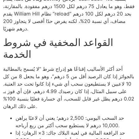
فقط، وهو ما يعادل 75 درهم لكل 1500 درهم مفقودة. بالمقارنة،
يقدم William Hill نظام “reload” بحد 20 درهم لكل 100 درهم
مضاف، أي نسبة 20%، لكنه يفرض حدًا أقصى لا يتجاوز 200
درهم شهريًا.
القواعد المخفية في شروط
الخدمة
أحد أكثر الأساليب إقناعًا هو إدراج شرط “لا يُسمح بالمطالبة
بالجوائز إذا كان الرصيد أقل من 5 درهم”، وهو ما يجعل 8 من كل
10 لاعبين لا يستطيعون سحب أي شيء إذا كانوا تحت حد العتبة.
على سبيل المثال، إذا كان رصيدك 4.99 درهم، فإن أي فوز بـ
0.02 درهم يظل غير قابل للسحب، أي خسارة فعليًا بنسبة 100%
على ذلك الرهان.
حد السحب اليومي: 2,500 درهم؛ يعني أن لاعبًا يراهن
10,000 درهم لا يستطيع سحب أكثر من ربع أرباحه.
حد الرافعة المالية في لعبة البلاك جاك: 3× الرهان؛ إذا