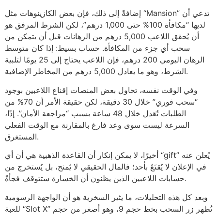
إضافةً إلى ذلك، فإن بعض الكازينوهات مثل “Mansion” تدعي أن
لديها “مكافأة 100% حتى 1,000 درهم”، لكن الشرط المرفق هو
أن يُحقق اللاعب 5,000 درهم من الرهانات قبل أن يتمكن من
سحب أي جزء من المكافأة. حساب بسيط: إذا كان متوسط
الرهان اليومي 200 درهم، فإن اللاعب يحتاج إلى 25 يومًا لتلبية
الشرط، وهو ما يعادل 5,000 درهم من المخاطر الإضافية.
وفي الوقت نفسه، تحاول بعض المنصات إقناع اللاعبين بوجود
“سحب فوري” خلال 30 دقيقة، لكن حقيقة الأمر أن 70% من
الطلبات تُعَدل خلال 48 ساعة بسبب “مراجعة الأمان”. إذًا،
السرعة ليست سوى وعد فارغ بالمقارنة مع الوقت الفعلي
المستغرق.
أخيرًا، لا يمكن إنكار أن القاعدة الذهبية هي أن أي “gift” يُعلن عنه
في الإعلان لا يُقنَعُ بأحد؛ فالمال الحقيقي لا يُمنح، بل يُستخرج من
حسابات اللاعبين الذين يظنون أن الخسارة ستتوقف فجأةً.
وبعد كل هذه التحليلات، ما يثير السخرية هو أن الواجهة الرسومية
للعبة “Slot X” تُظهر زر السحب بخط حجم 9، وهو أصغر من حجم