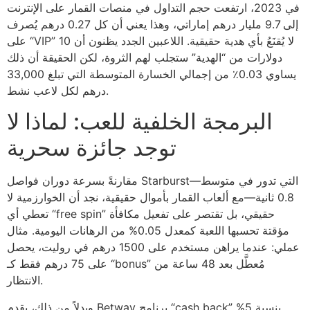
في 2023، ارتفعت حجم التداول في منصات القمار على الإنترنت
إلى 9.7 مليار درهم إماراتي، وهذا يعني أن كل 0.27 درهم يُصرف
على “VIP” لا يُقنَعُ بأي هدية حقيقية. اللاعبين الجدد يظنون أن 10
دولارات من “الهدية” ستجلب لهم الثروة، لكن الحقيقة أن ذلك
يساوي 0.03٪ من إجمالي الخسارة المتوسطة التي تبلغ 33,000
درهم لكل لاعب نشط.
البرمجة الخلفية للعب: لماذا لا
توجد جائزة سحرية
مقارنةً بسرعة دوران فواصل Starburst—التي تدور في متوسط
0.8 ثانية—مع ألعاب القمار بأموال حقيقية، نجد أن الخوارزمية لا
تعطي أي “free spin” حقيقي، بل تقتصر على تفعيل مكافأة
مؤقتة تحسبها اللعبة كمعدل 0.05% من الرهانات اليومية. مثال
عملي: عندما يراهن مستخدم على 1500 درهم في روليت، يحصل
على 75 درهم فقط كـ “bonus” مُعطَّل بعد 48 ساعة من
الانتظار.
وبدلاً من ذلك، يقدم Betway برنامج “cash back” بنسبة 5%