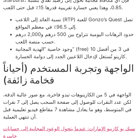
Starburst، فإن أي مكافأة مجانية تُحول إلى رصيد نقدي بنسبة
0.85، وهذا يعني خسارة تقريبية قدرها 15٪ قبل حتى اللعب.
نسبة العائد إلى اللاعب (RTP) للعبة Gonzo’s Quest تصل
إلى 96.5٪ في معظم المواقع.
حدود الرهانات اليومية تتراوح بين 500 درهم و2,000 درهم
حسب منصة اللعب.
وجود خاصية “الهدية المجانية” (free) في 3 من أفضل 10
كازينو تُستغل لإدخال اللاعبين الجدد إلى دوامة الخسارة.
الواجهة وتجربة المستخدم (أحياناً
فخامة زائفة)
الواجهة في 5 من الكازينوهات تبدو فاخرة، مع صور عالية الدقة،
لكن عدد النقرات للوصول إلى صفحة السحب يصل إلى 7 نقرات
في المتوسط، وهو ما يعادل مشاهدة 7 مقاطع فيديو تعليمية قبل
أن تنتهي العملية.
سيك بو كازينو الإمارات: عندما يتحول الوعود المجانية إلى حسابات
خاسرة