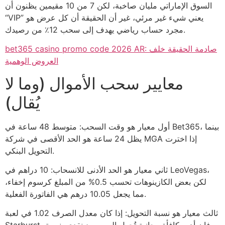
السوق الإماراتي مليان صاخبة، لكن 7 من 10 مقيمين يظنون أن
“VIP” يعني شيء غير مرئي، غير أن الحقيقة أن كل عرض هو
مجرد حساب رياضي يهدف إلى سحب 12٪ من رصيدك.
bet365 casino promo code 2026 AR: صادمة الحقيقة خلف
العروض الوهمية
معايير سحب الأموال (وما لا
يُقال)
أول معيار هو وقت السحب: متوسط 48 ساعة في Bet365، بينما
يظل 24 ساعة هو الحد الأقصى في شركة MGA إذا اخترت
التحويل البنكي.
ثاني معيار هو الحد الأدنى للانسحاب: 10 دراهم في LeoVegas،
لكن بعض الكازينوهات تحسب 0.5% من المبلغ كرسوم إخفاء،
مما يجعل 10.05 درهم هي الفاتورة الفعلية.
ثالث معيار هو نسبة التحويل: إذا كان معدل الصرف 1.02 في لعبة