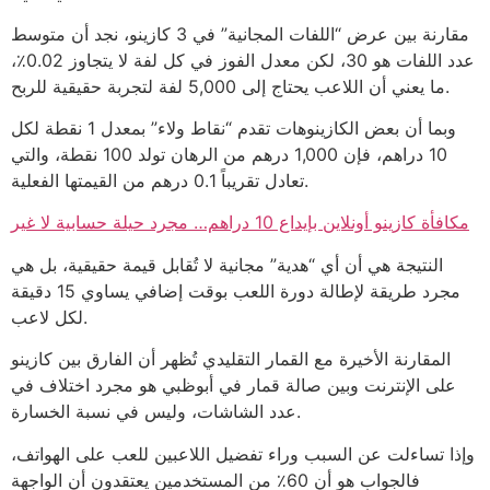
مقارنة بين عرض “اللفات المجانية” في 3 كازينو، نجد أن متوسط
عدد اللفات هو 30، لكن معدل الفوز في كل لفة لا يتجاوز 0.02٪،
ما يعني أن اللاعب يحتاج إلى 5,000 لفة لتجربة حقيقية للربح.
وبما أن بعض الكازينوهات تقدم “نقاط ولاء” بمعدل 1 نقطة لكل
10 دراهم، فإن 1,000 درهم من الرهان تولد 100 نقطة، والتي
تعادل تقريباً 0.1 درهم من القيمتها الفعلية.
مكافأة كازينو أونلاين بإيداع 10 دراهم… مجرد حيلة حسابية لا غير
النتيجة هي أن أي “هدية” مجانية لا تُقابل قيمة حقيقية، بل هي
مجرد طريقة لإطالة دورة اللعب بوقت إضافي يساوي 15 دقيقة
لكل لاعب.
المقارنة الأخيرة مع القمار التقليدي تُظهر أن الفارق بين كازينو
على الإنترنت وبين صالة قمار في أبوظبي هو مجرد اختلاف في
عدد الشاشات، وليس في نسبة الخسارة.
وإذا تساءلت عن السبب وراء تفضيل اللاعبين للعب على الهواتف،
فالجواب هو أن 60٪ من المستخدمين يعتقدون أن الواجهة