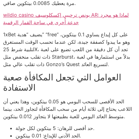
مرة يعطيك 0.0085 بيتكوين صافي.
wildio casino بونص ترحيبي إكسكلوسيف AR: لماذا هو مجرد
خدعة أُخرى في ساحة القمار الرقمية
1xBet يضيف “هدية” “free” على كل إيداع يساوي 0.1 بيتكوين،
وهو ما يبدوا كصفقة جيدة، لكن عندما تحسب الوقت المستغرق
لتلبية شرط 25X، تجد أن كل دقيقة من اللعب تضيع على لعبة
ذات تقلب منخفض مثل Starburst، بدلاً من استثمارها في لعبة
ذات تقلب عالي مثل Gonzo’s Quest لتسريع العائد.
العوامل التي تجعل المكافأة صعبة
الاستفادة
الحد الأقصى للسحب اليومي هو 0.05 بيتكوين، وهذا يعني أن
اللاعب يحتاج إلى ثلاثة أيام من سحب المكافأة لتجاوز الحد، بينما
متوسط العائد اليومي للعبة بطبيعتها لا يتجاوز 0.012 بيتكوين.
حد أقصى للرهان: 5 بيتكوين لكل جولة.
الحد الأدنى للإيداع: 0.01 بيتكوين.