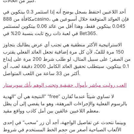
كثير من الحالات.
أحد اللاعبين احتفظ بسجل يوضح أنه إذا استثمر 0.3 بيتكوين في
مكافأة من 888casino، فإن العوائد المتوقعة خلال أسبوعين هي
0.045 بيتكوين فقط، وهذا أقل من عائد 0.06 بيتكوين لمستثمر
في لعبة ذات ربح ثابت بنسبة 20% في Bet365.
الاستراتيجية الأكثر منطقية هي تجنب أي عرض يطالبك بتجاوز
150 مرة لللفّ، لأن كل مرة إضافية تجعل العائد الفعلي يقترب
من الصفر؛ على سبيل المثال، لو طلب شرط 200 مرة على إيداع
0.1 بيتكوين، سيتطلب تحقيق العائد الكامل 2000 دقيقة لعب، أي
أكثر من 33 ساعة من اللعب المتواصل.
العب روليت مباشر بأموال حقيقية وتجنب الوهم بأنك سوبرستار
النتيجة هي أن “الهدية” “free” لا تساوي شيئاً عندما تُقارن
بالرسوم الفعلية والإجراءات المرهقة، وهو ما يفضي إلى أن يظل
معظم اللاعبين عالقين بين أمل كاذب وواقع مقيد.
وبينما نتحدث عن تفاصيل الواجهة، أجد أن زر “سحب” في إحدى
الألعاب الصباحية أصغر من حجم الخط المستخدم في شروط