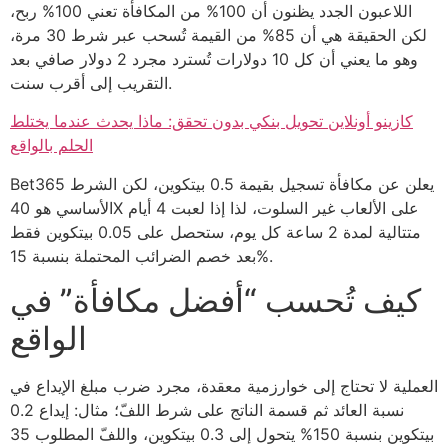
اللاعبون الجدد يظنون أن 100% من المكافأة تعني 100% ربح،
لكن الحقيقة هي أن 85% من القيمة تُسحب عبر شرط 30 مرة،
وهو ما يعني أن كل 10 دولارات تُسترد مجرد 2 دولار صافي بعد
التقريب إلى أقرب سنت.
كازينو أونلاين تحويل بنكي بدون تحقق: ماذا يحدث عندما يختلط
الحلم بالواقع
Bet365 يعلن عن مكافأة تسجيل بقيمة 0.5 بيتكوين، لكن الشرط
الأساسي هو 40X على الألعاب غير السلوت، لذا إذا لعبت 4 أيام
متتالية لمدة 2 ساعة كل يوم، ستحصل على 0.05 بيتكوين فقط
بعد خصم الضرائب المحتملة بنسبة 15%.
كيف تُحسب “أفضل مكافأة” في
الواقع
العملية لا تحتاج إلى خوارزمية معقدة، مجرد ضرب مبلغ الإيداع في
نسبة العائد ثم قسمة الناتج على شرط اللفّ؛ مثال: إيداع 0.2
بيتكوين بنسبة 150% يتحول إلى 0.3 بيتكوين، واللفّ المطلوب 35