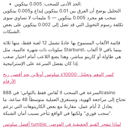
الحد الأدنى للسحب: 0.005 بيتكوين.
التحليل يوضح أن الفرق بين 0.01 بيتكوين إيداع و0.005 بيتكوين
سحب هو مجرد 0.005 بيتكوين — 5 مليمات لا تساوي سوى
تكلفة رسوم التحويل التي قد تصل إلى 0.002 بيتكوين على بعض
الشبكات.
قائمة الألعاب المسموح بها عادةً تشمل 12 لعبة فقط، منها ثلاثة
سلوتات ذات شهرة عالمية، مثل Starburst، بينما باقي 9 ألعاب
هي طاولة أو كازينو مباشر، وهذا يضع اللاعب أمام اختيار صعب
إذا كان يفضل السرعة على الإستراتيجية.
سلوتس أونلاين بحد أقصى ربح x10000: كسر الوهم وتحليل
الأرقام
السرعة في السحب لا تُقاس فقط بالثواني؛ في 888casino
تحتاج إلى مراجعة الهوية، وتستغرق العملية متوسطاً 48 ساعة، ما
يعادل 2 أيام عمل، مقارنةً مع بعض الكازينوهات التي تزعم
“سحب فوري” ولكنها في الواقع تتأخر بسبب أمان الشبكة.
أفضل سلوتس tumble: لماذا تنفجر القيم الحقيقية في الفوضى